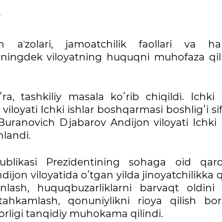
 aʼzolari, jamoatchilik faollari va h
huningdek viloyatning huquqni muhofaza qil
a, tashkiliy masala koʻrib chiqildi. Ichki 
viloyati Ichki ishlar boshqarmasi boshligʻi si
Buranovich Djabarov Andijon viloyati Ichki 
nlandi.
ublikasi Prezidentining sohaga oid qar
ndijon viloyatida oʻtgan yilda jinoyatchilikka 
inlash, huquqbuzarliklarni barvaqt oldini o
ahkamlash, qonuniylikni rioya qilish bor
rligi tanqidiy muhokama qilindi.