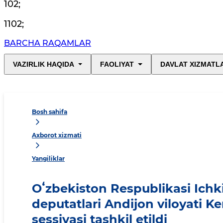
102
;
1102
;
BARCHA RAQAMLAR
VAZIRLIK HAQIDA
FAOLIYAT
DAVLAT XIZMATL
Bosh sahifa
Axborot xizmati
Yangiliklar
Oʻzbekiston Respublikasi Ichki 
deputatlari Andijon viloyati 
sessiyasi tashkil etildi