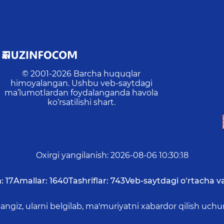
© 2001-
2026
Barcha huquqlar
himoyalangan. Ushbu veb-saytdagi
ma’lumotlardan foydalanganda havola
ko‘rsatilishi shart.
Oxirgi yangilanish
:
2026-08-06 10:30:18
:
17
Amallar:
1640
Tashriflar:
743
Veb-saytdagi o‘rtacha v
asangiz, ularni belgilab, ma'muriyatni xabardor qilish 