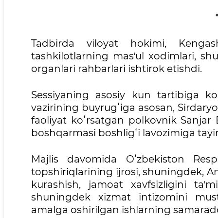
Tadbirda viloyat hokimi, Kengash
tashkilotlarning masʼul xodimlari, s
organlari rahbarlari ishtirok etishdi.
Sessiyaning asosiy kun tartibiga koʻr
vazirining buyrugʻiga asosan, Sirdaryo 
faoliyat koʻrsatgan polkovnik Sanjar 
boshqarmasi boshligʻi lavozimiga tayi
Majlis davomida Oʻzbekiston Resp
topshiriqlarining ijrosi, shuningdek, A
kurashish, jamoat xavfsizligini taʼm
shuningdek xizmat intizomini must
amalga oshirilgan ishlarning samarado