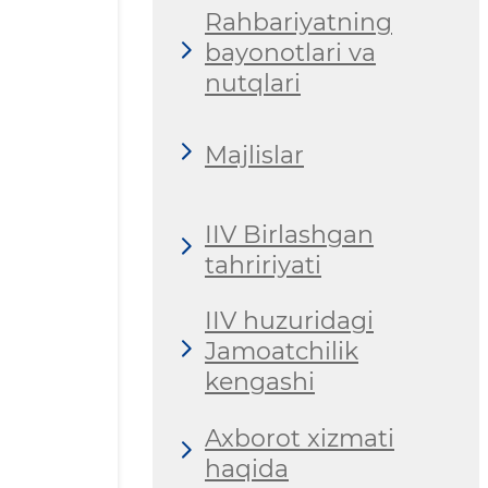
Rahbariyatning
bayonotlari va
nutqlari
Majlislar
IIV Birlashgan
tahririyati
IIV huzuridagi
Jamoatchilik
kengashi
Axborot xizmati
haqida