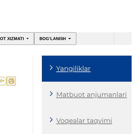
OT XIZMATI
BOG‘LANISH
Yangiliklar
0
+
Matbuot anjumanlari
Voqealar taqvimi