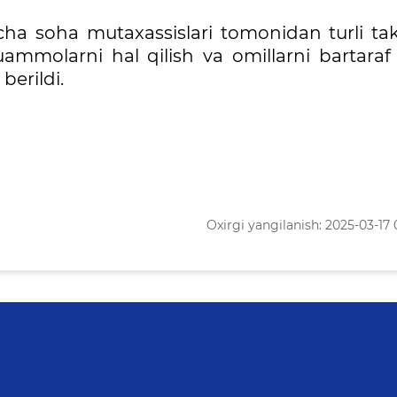
cha soha mutaxassislari tomonidan turli tak
uammolarni hal qilish va omillarni bartaraf 
berildi.
Oxirgi yangilanish: 2025-03-17 