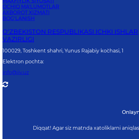
MAXFIYLIK SIYOSATI
OCHIQ MA'LUMOTLAR
AXBOROT XIZMATI
BOG‘LANISH
O‘ZBЕKISTON RЕSPUBLIKАSI ICHKI ISHLАR
VАZIRLIGI
100029, Toshkent shahri, Yunus Rаjаbiy ko`chаsi, 1
Elektron pochta
:
info@iiv.uz
Onlayn
Diqqat! Agar siz matnda xatoliklarni aniql