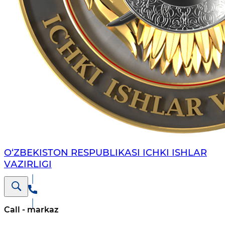
O‘ZBЕKISTON RЕSPUBLIKАSI ICHKI ISHLАR
VАZIRLIGI
Call - markaz