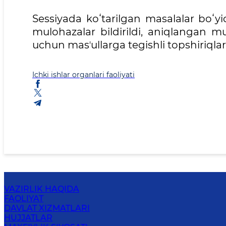
Sessiyada koʻtarilgan masalalar boʻyi
mulohazalar bildirildi, aniqlangan m
uchun masʼullarga tegishli topshiriqlar 
Ichki ishlar organlari faoliyati
VAZIRLIK HAQIDA
FAOLIYAT
DAVLAT XIZMATLARI
HUJJATLAR