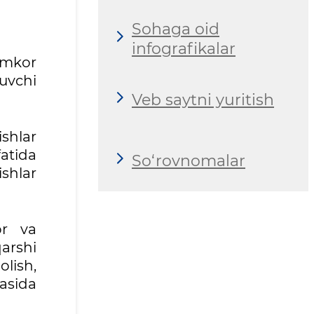
Sohaga oid
infografikalar
amkor
uvchi
Veb saytni yuritish
ishlar
fatida
So‘rovnomalar
ishlar
or va
qarshi
lish,
asida