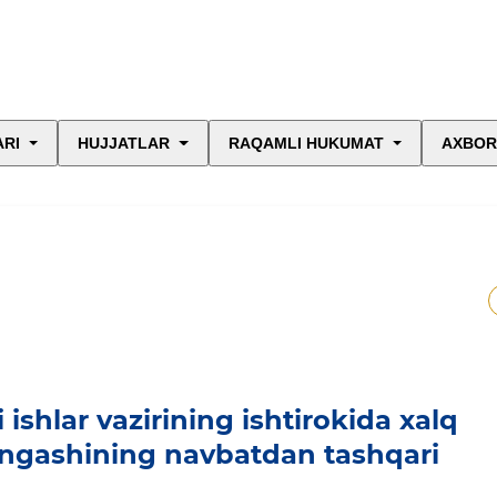
ARI
HUJJATLAR
RAQAMLI HUKUMAT
AXBOR
ishlar vazirining ishtirokida xalq
Kengashining navbatdan tashqari