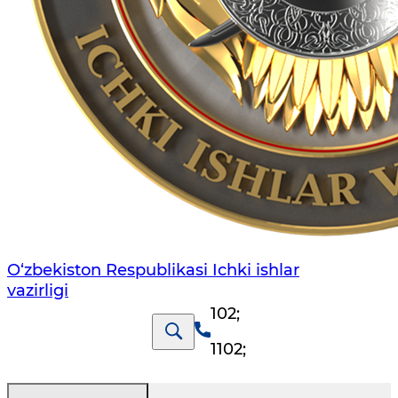
O‘zbеkiston Rеspublikаsi Ichki ishlаr
vаzirligi
102
;
1102
;