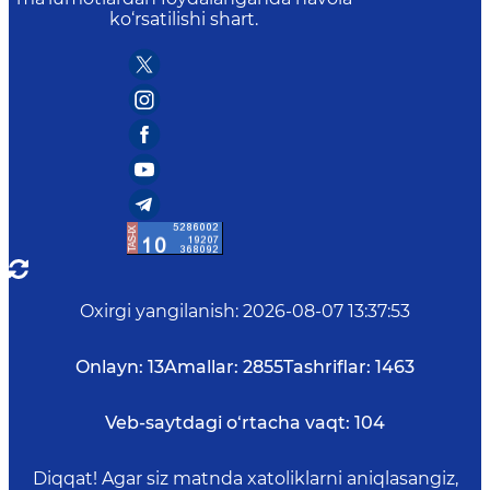
ko‘rsatilishi shart.
Oxirgi yangilanish
:
2026-08-07 13:37:53
Onlayn:
13
Amallar:
2855
Tashriflar:
1463
Veb-saytdagi o‘rtacha vaqt:
104
Diqqat! Agar siz matnda xatoliklarni aniqlasangiz,