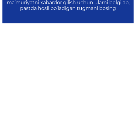
ma’muriyatni xabardor qilish uchun ularni belgilab,
pastda hosil bo‘ladigan tugmani bosing