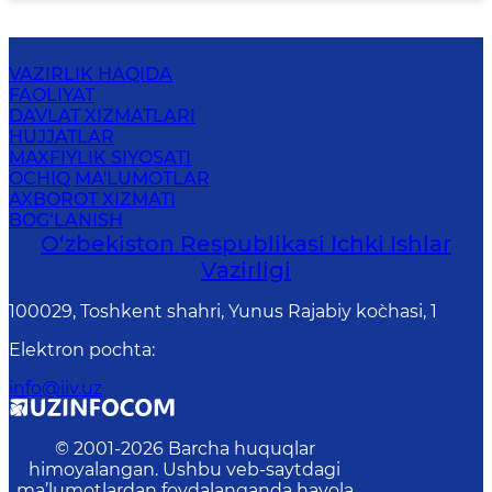
VAZIRLIK HAQIDA
FAOLIYAT
DAVLAT XIZMATLARI
HUJJATLAR
MAXFIYLIK SIYOSATI
OCHIQ MA'LUMOTLAR
AXBOROT XIZMATI
BOG‘LANISH
O‘zbеkiston Rеspublikаsi Ichki Ishlаr
Vаzirligi
100029, Toshkent shahri, Yunus Rаjаbiy ko`chаsi, 1
Elektron pochta
:
info@iiv.uz
© 2001-
2026
Barcha huquqlar
himoyalangan. Ushbu veb-saytdagi
ma’lumotlardan foydalanganda havola