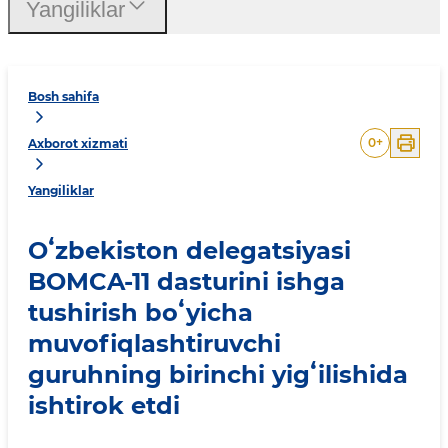
Yangiliklar
Bosh sahifa
0
+
Axborot xizmati
Yangiliklar
Oʻzbekiston delegatsiyasi
BOMCA-11 dasturini ishga
tushirish boʻyicha
muvofiqlashtiruvchi
guruhning birinchi yigʻilishida
ishtirok etdi