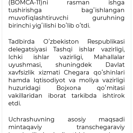
(BOMCA-11)ni rasman ishga
tushirishga bagʻishlangan
muvofiqlashtiruvchi guruhning
birinchi yigʻilishi boʻlib oʻtdi.
Tadbirda Oʻzbekiston Respublikasi
delegatsiyasi Tashqi ishlar vazirligi,
Ichki ishlar vazirligi, Mahallalar
uyushmasi, shuningdek Davlat
xavfsizlik xizmati Chegara qoʻshinlari
hamda Iqtisodiyot va moliya vazirligi
huzuridagi Bojxona qoʻmitasi
vakillaridan iborat tarkibda ishtirok
etdi.
Uchrashuvning asosiy maqsadi
mintaqaviy transchegaraviy