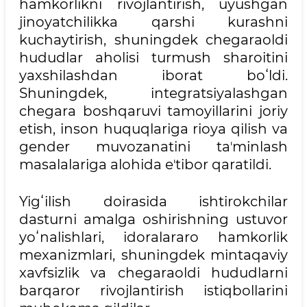
hamkorlikni rivojlantirish, uyushgan
jinoyatchilikka qarshi kurashni
kuchaytirish, shuningdek chegaraoldi
hududlar aholisi turmush sharoitini
yaxshilashdan iborat boʻldi.
Shuningdek, integratsiyalashgan
chegara boshqaruvi tamoyillarini joriy
etish, inson huquqlariga rioya qilish va
gender muvozanatini taʼminlash
masalalariga alohida eʼtibor qaratildi.
Yigʻilish doirasida ishtirokchilar
dasturni amalga oshirishning ustuvor
yoʻnalishlari, idoralararo hamkorlik
mexanizmlari, shuningdek mintaqaviy
xavfsizlik va chegaraoldi hududlarni
barqaror rivojlantirish istiqbollarini