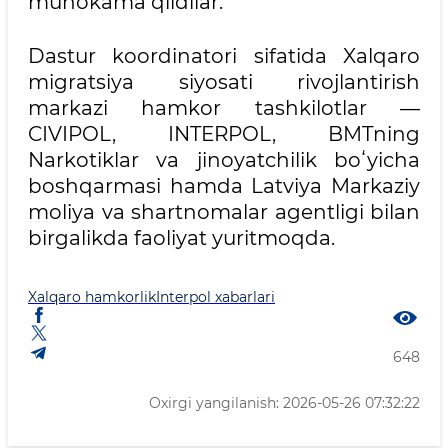
muhokama qildilar.
Dastur koordinatori sifatida Xalqaro
migratsiya siyosati rivojlantirish
markazi hamkor tashkilotlar —
CIVIPOL, INTERPOL, BMTning
Narkotiklar va jinoyatchilik boʻyicha
boshqarmasi hamda Latviya Markaziy
moliya va shartnomalar agentligi bilan
birgalikda faoliyat yuritmoqda.
Xalqaro hamkorlik
Interpol xabarlari
648
Oxirgi yangilanish: 2026-05-26 07:32:22