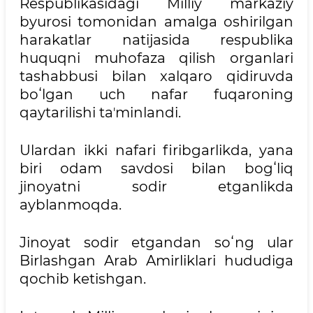
Respublikasidagi Milliy markaziy
byurosi tomonidan amalga oshirilgan
harakatlar natijasida respublika
huquqni muhofaza qilish organlari
tashabbusi bilan xalqaro qidiruvda
boʻlgan uch nafar fuqaroning
qaytarilishi taʼminlandi.
Ulardan ikki nafari firibgarlikda, yana
biri odam savdosi bilan bogʻliq
jinoyatni sodir etganlikda
ayblanmoqda.
Jinoyat sodir etgandan soʻng ular
Birlashgan Arab Amirliklari hududiga
qochib ketishgan.