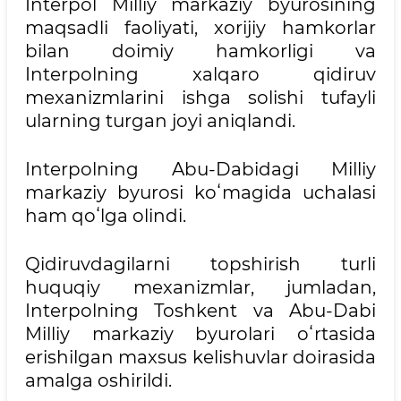
Interpol Milliy markaziy byurosining
maqsadli faoliyati, xorijiy hamkorlar
bilan doimiy hamkorligi va
Interpolning xalqaro qidiruv
mexanizmlarini ishga solishi tufayli
ularning turgan joyi aniqlandi.
Interpolning Abu-Dabidagi Milliy
markaziy byurosi koʻmagida uchalasi
ham qoʻlga olindi.
Qidiruvdagilarni topshirish turli
huquqiy mexanizmlar, jumladan,
Interpolning Toshkent va Abu-Dabi
Milliy markaziy byurolari oʻrtasida
erishilgan maxsus kelishuvlar doirasida
amalga oshirildi.