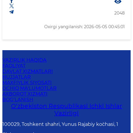
2048
Oxirgi yangilanish: 2026-05-05 00:45:01
VAZIRLIK HAQIDA
FAOLIYAT
DAVLAT XIZMATLARI
HUJJATLAR
MAXFIYLIK SIYOSATI
OCHIQ MA'LUMOTLAR
AXBOROT XIZMATI
BOG‘LANISH
O‘zbеkiston Rеspublikаsi Ichki Ishlаr
Vаzirligi
100029, Toshkent shahri, Yunus Rаjаbiy ko`chаsi, 1