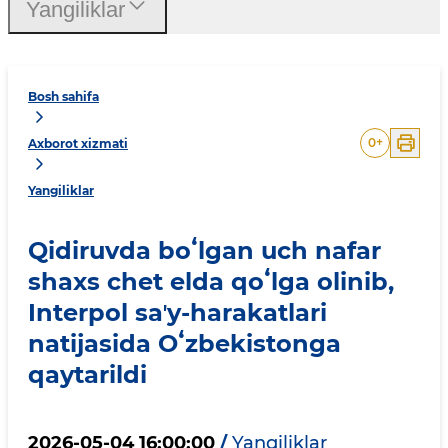
Yangiliklar
Bosh sahifa
0
+
Axborot xizmati
Yangiliklar
Qidiruvda boʻlgan uch nafar
shaxs chet elda qoʻlga olinib,
Interpol saʼy-harakatlari
natijasida Oʻzbekistonga
qaytarildi
2026-05-04 16:00:00
/
Yangiliklar