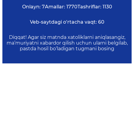
Onlayn:
7
Amallar:
1770
Tashriflar:
1130
Veb-saytdagi o‘rtacha vaqt:
60
Diqqat! Agar siz matnda xatoliklarni aniqlasangiz,
ma’muriyatni xabardor qilish uchun ularni belgilab,
pastda hosil bo‘ladigan tugmani bosing