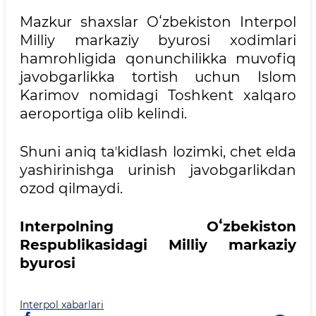
Mazkur shaxslar Oʻzbekiston Interpol
Milliy markaziy byurosi xodimlari
hamrohligida qonunchilikka muvofiq
javobgarlikka tortish uchun Islom
Karimov nomidagi Toshkent xalqaro
aeroportiga olib kelindi.
Shuni aniq taʼkidlash lozimki, chet elda
yashirinishga urinish javobgarlikdan
ozod qilmaydi.
Interpolning Oʻzbekiston
Respublikasidagi Milliy markaziy
byurosi
Interpol xabarlari