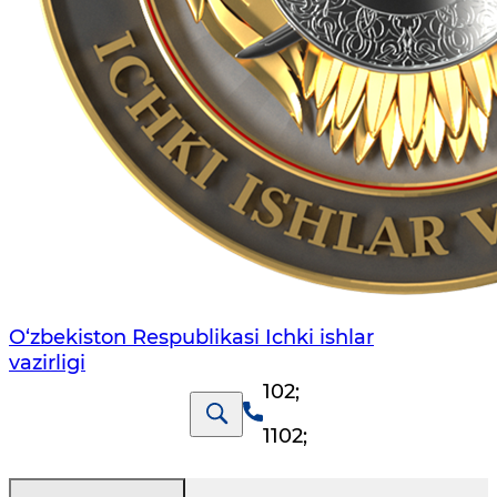
O‘zbеkiston Rеspublikаsi Ichki ishlаr
vаzirligi
102
;
1102
;