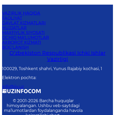
VAZIRLIK HAQIDA
FAOLIYAT
DAVLAT XIZMATLARI
HUJJATLAR
MAXFIYLIK SIYOSATI
OCHIQ MA'LUMOTLAR
AXBOROT XIZMATI
BOG‘LANISH
O‘zbеkiston Rеspublikаsi Ichki Ishlаr
Vаzirligi
100029, Toshkent shahri, Yunus Rаjаbiy ko`chаsi, 1
Elektron pochta
:
info@iiv.uz
© 2001-
2026
Barcha huquqlar
himoyalangan. Ushbu veb-saytdagi
ma’lumotlardan foydalanganda havola