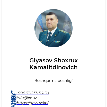
Giyasov Shoxrux
Kamalitdinovich
Вoshqarma boshlig`i
+998 71-231-36-50
info@iiv.uz
https://gov.uz/iiv/