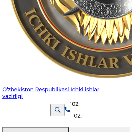
O‘zbеkiston Rеspublikаsi Ichki ishlаr
vаzirligi
102
;
1102
;