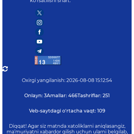
ko‘rsatilishi shart.
Oxirgi yangilanish
:
2026-08-08 15:12:54
Onlayn:
3
Amallar:
466
Tashriflar:
251
Veb-saytdagi o‘rtacha vaqt:
109
Diqqat! Agar siz matnda xatoliklarni aniqlasangiz,
ma’muriyatni xabardor qilish uchun ularni belgilab,