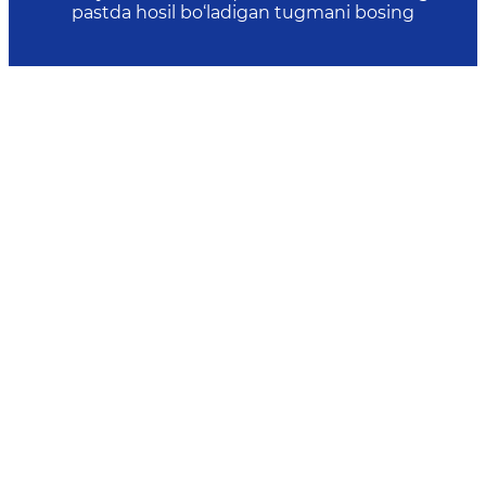
pastda hosil bo‘ladigan tugmani bosing