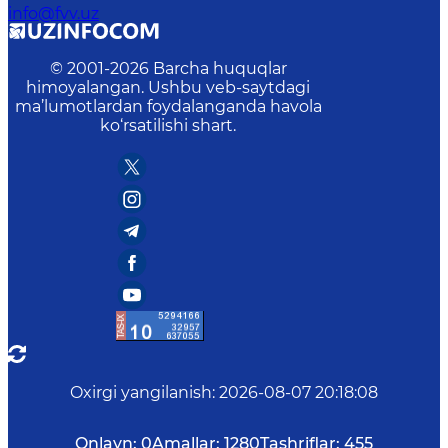
info@fvv.uz
© 2001-
2026
Barcha huquqlar
himoyalangan. Ushbu veb-saytdagi
ma’lumotlardan foydalanganda havola
ko‘rsatilishi shart.
Oxirgi yangilanish
:
2026-08-07 20:18:08
Onlayn:
0
Amallar:
1280
Tashriflar:
455