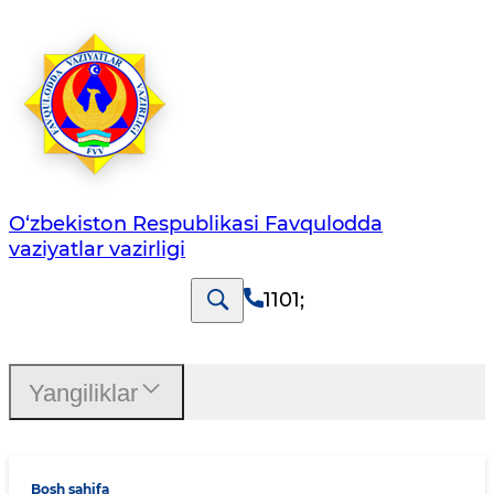
O‘zbеkistоn Rеspublikаsi Favqulodda
vaziyatlar vazirligi
1101
;
Yangiliklar
Bosh sahifa