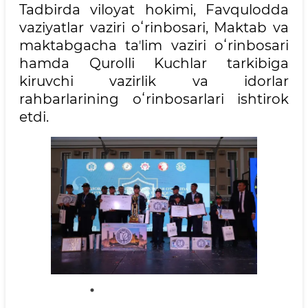
Tadbirda viloyat hokimi, Favqulodda
vaziyatlar vaziri oʻrinbosari, Maktab va
maktabgacha taʼlim vaziri oʻrinbosari
hamda Qurolli Kuchlar tarkibiga
kiruvchi vazirlik va idorlar
rahbarlarining oʻrinbosarlari ishtirok
etdi.