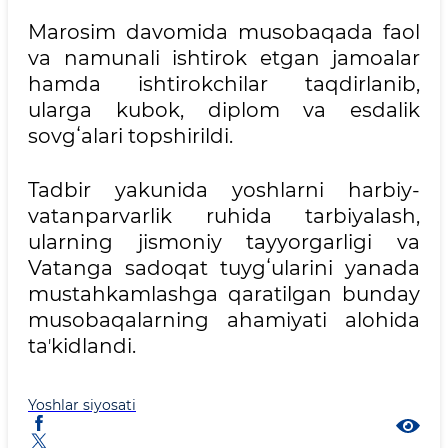
Marosim davomida musobaqada faol
va namunali ishtirok etgan jamoalar
hamda ishtirokchilar taqdirlanib,
ularga kubok, diplom va esdalik
sovgʻalari topshirildi.
Tadbir yakunida yoshlarni harbiy-
vatanparvarlik ruhida tarbiyalash,
ularning jismoniy tayyorgarligi va
Vatanga sadoqat tuygʻularini yanada
mustahkamlashga qaratilgan bunday
musobaqalarning ahamiyati alohida
taʼkidlandi.
Yoshlar siyosati