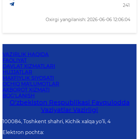
241
Oxirgi yangilanish: 2026-06-06 12:06:04
VAZIRLIK HAQIDA
FAOLIYAT
DAVLAT XIZMATLARI
HUJJATLAR
MAXFIYLIK SIYOSATI
OCHIQ MA'LUMOTLAR
AXBOROT XIZMATI
BOG‘LANISH
O‘zbеkistоn Rеspublikаsi Favqulodda
Vaziyatlar Vazirligi
100084, Toshkent shahri, Kichik xalqa yo’li, 4
Elektron pochta
: