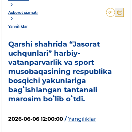
0
+
Axborot xizmati
Yangiliklar
Qarshi shahrida “Jasorat
uchqunlari” harbiy-
vatanparvarlik va sport
musobaqasining respublika
bosqichi yakunlariga
bagʻishlangan tantanali
marosim boʻlib oʻtdi.
2026-06-06 12:00:00
/
Yangiliklar