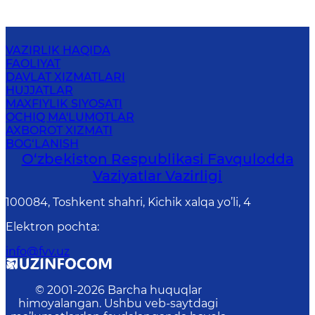
VAZIRLIK HAQIDA
FAOLIYAT
DAVLAT XIZMATLARI
HUJJATLAR
MAXFIYLIK SIYOSATI
OCHIQ MA'LUMOTLAR
AXBOROT XIZMATI
BOG‘LANISH
O‘zbеkistоn Rеspublikаsi Favqulodda
Vaziyatlar Vazirligi
100084, Toshkent shahri, Kichik xalqa yo’li, 4
Elektron pochta
:
info@fvv.uz
© 2001-
2026
Barcha huquqlar
himoyalangan. Ushbu veb-saytdagi