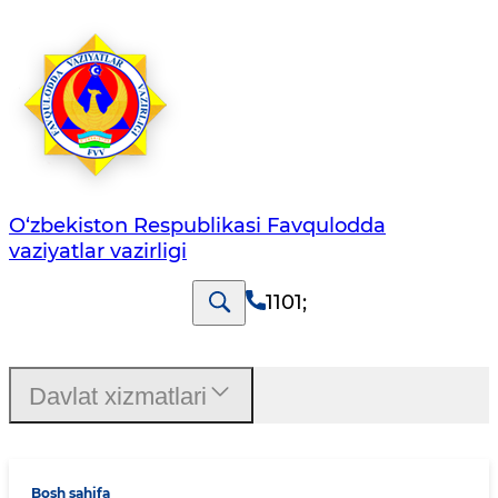
O‘zbеkistоn Rеspublikаsi Favqulodda
vaziyatlar vazirligi
1101
;
Davlat xizmatlari
Bosh sahifa