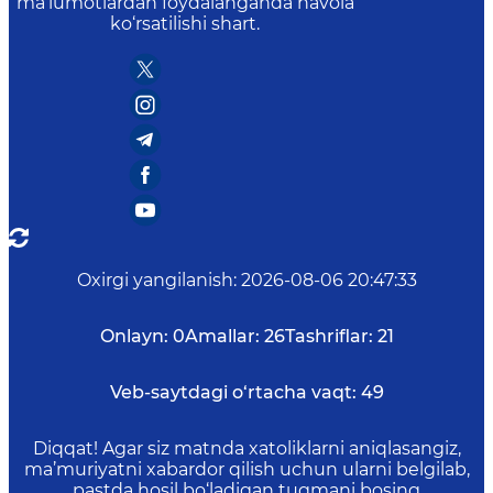
ma’lumotlardan foydalanganda havola
ko‘rsatilishi shart.
Oxirgi yangilanish
:
2026-08-06 20:47:33
Onlayn:
0
Amallar:
26
Tashriflar:
21
Veb-saytdagi o‘rtacha vaqt:
49
Diqqat! Agar siz matnda xatoliklarni aniqlasangiz,
ma’muriyatni xabardor qilish uchun ularni belgilab,
pastda hosil bo‘ladigan tugmani bosing