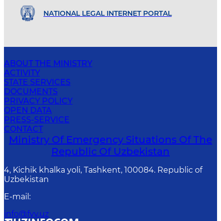
NATIONAL LEGAL INTERNET PORTAL
ABOUT THE MINISTRY
ACTIVITY
STATE SERVICES
DOCUMENTS
PRIVACY POLICY
OPEN DATA
PRESS-SERVICE
CONTACT
Ministry Of Emergency Situations Of The
Republic Of Uzbekistan
4, Kichik khalka yoli, Tashkent, 100084. Republic of
Uzbekistan
E-mail
:
info@fvv.uz