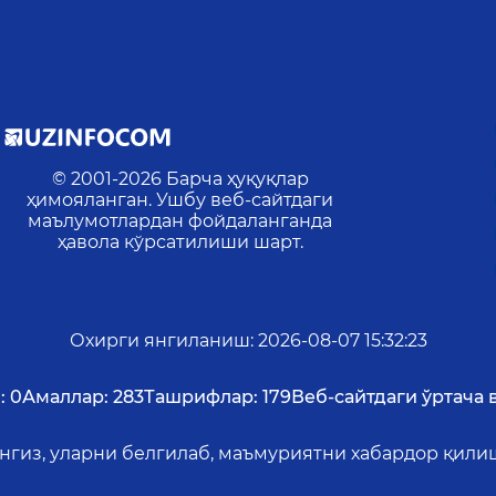
© 2001-
2026
Барча ҳуқуқлар
ҳимояланган. Ушбу веб-сайтдаги
маълумотлардан фойдаланганда
ҳавола кўрсатилиши шарт.
Охирги янгиланиш
:
2026-08-07 15:32:23
:
0
Амаллар:
283
Ташрифлар:
179
Веб-сайтдаги ўртача в
ангиз, уларни белгилаб, маъмуриятни хабардор қил