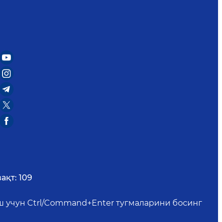
ақт:
109
иш учун Ctrl/Command+Enter тугмаларини босинг