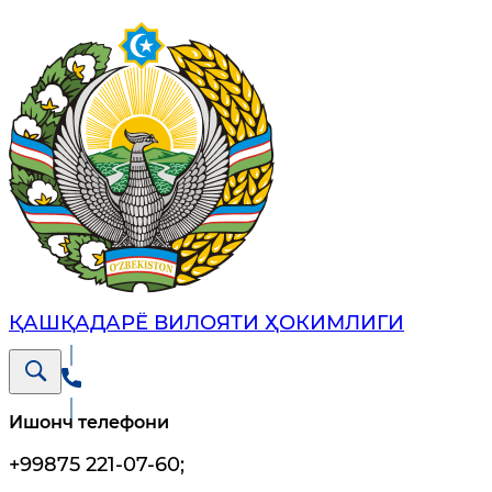
ҚАШҚАДАРЁ ВИЛОЯТИ ҲОКИМЛИГИ
Ишонч телефони
+99875 221-07-60
;