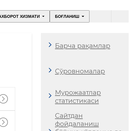
АХБОРОТ ХИЗМАТИ
БОҒЛАНИШ
Барча рақамлар
Сўровномалар
Мурожаатлар
статистикаси
Сайтдан
фойдаланиш