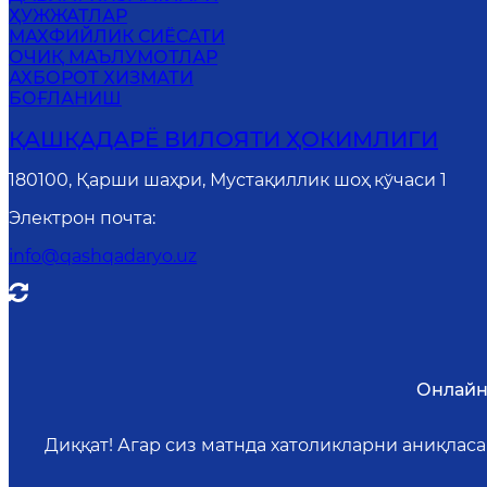
ҲУЖЖАТЛАР
MАХФИЙЛИК СИЁСАТИ
ОЧИҚ МАЪЛУМОТЛАР
АХБОРОТ ХИЗМАТИ
БОҒЛАНИШ
ҚАШҚАДАРЁ ВИЛОЯТИ ҲОКИМЛИГИ
180100, Қарши шаҳри, Мустақиллик шоҳ кўчаси 1
Электрон почта
:
info@qashqadaryo.uz
Онлайн
Диққат! Агар сиз матнда хатоликларни аниқлас