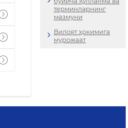
бўйича қўлланма ва
терминларнинг
мазмуни
Вилоят ҳокимига
мурожаат