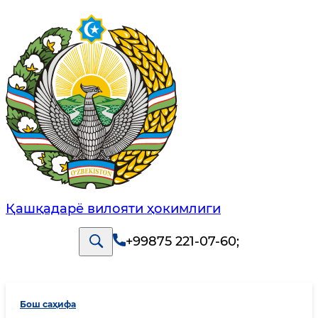
Қашқадарё вилояти ҳокимлиги
+99875 221-07-60
;