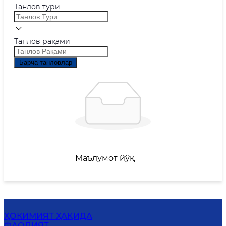
Танлов тури
Танлов рақами
Барча танловлар
Маълумот йўқ