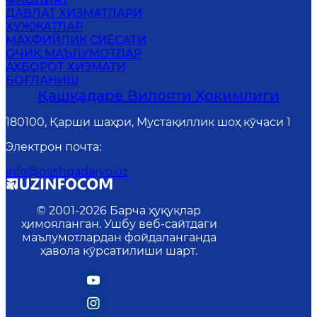
ҲОКИМИЯТ ҲАҚИДА
ФАОЛИЯТ
ДАВЛАТ ХИЗМАТЛАРИ
ҲУЖЖАТЛАР
MАХФИЙЛИК СИЁСАТИ
ОЧИҚ МАЪЛУМОТЛАР
АХБОРОТ ХИЗМАТИ
БОҒЛАНИШ
Қашқадарё Вилояти Ҳокимлиги
180100, Қарши шаҳри, Мустақиллик шоҳ кўчаси 1
Электрон почта
:
info@qashqadaryo.uz
© 2001-
2026
Барча ҳуқуқлар
ҳимояланган. Ушбу веб-сайтдаги
маълумотлардан фойдаланганда
ҳавола кўрсатилиши шарт.