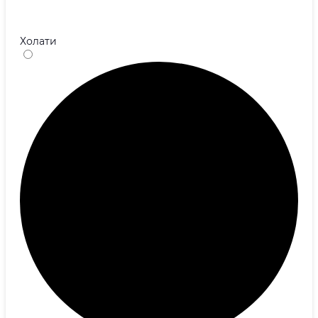
Бош саҳифа
Холати