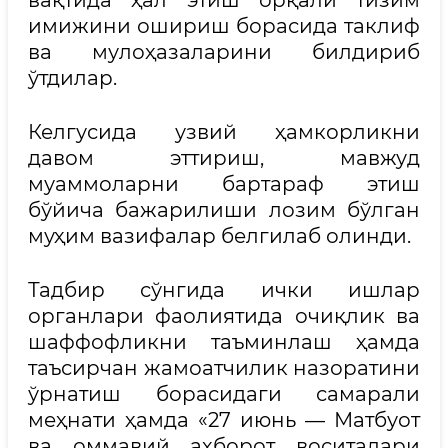
вақтида ҳал этиш орқали тизим
имижини ошириш борасида таклиф
ва мулоҳазаларини билдириб
ўтдилар.
Келгусида узвий ҳамкорликни
давом эттириш, мавжуд
муаммоларни бартараф этиш
бўйича бажарилиши лозим бўлган
муҳим вазифалар белгилаб олинди.
Тадбир сўнгида ички ишлар
органлари фаолиятида очиқлик ва
шаффофликни таъминлаш ҳамда
таъсирчан жамоатчилик назоратини
ўрнатиш борасидаги самарали
меҳнати ҳамда «27 июнь — Матбуот
ва оммавий ахборот воситалари