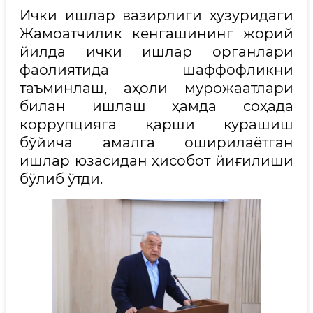
Ички ишлар вазирлиги ҳузуридаги
Жамоатчилик кенгашининг жорий
йилда ички ишлар органлари
фаолиятида шаффофликни
таъминлаш, аҳоли мурожаатлари
билан ишлаш ҳамда соҳада
коррупцияга қарши курашиш
бўйича амалга оширилаётган
ишлар юзасидан ҳисобот йиғилиши
бўлиб ўтди.