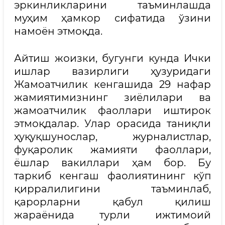
эркинликларини таъминлашда
муҳим ҳамкор сифатида ўзини
намоён этмоқда.
Айтиш жоизки, бугунги кунда Ички
ишлар вазирлиги ҳузуридаги
Жамоатчилик кенгашида 29 нафар
жамиятимизнинг зиёлилари ва
жамоатчилик фаоллари иштирок
этмоқдалар. Улар орасида таниқли
ҳуқуқшунослар, журналистлар,
фуқаролик жамияти фаоллари,
ёшлар вакиллари ҳам бор. Бу
таркиб кенгаш фаолиятининг кўп
қирралилигини таъминлаб,
қарорларни қабул қилиш
жараёнида турли ижтимоий