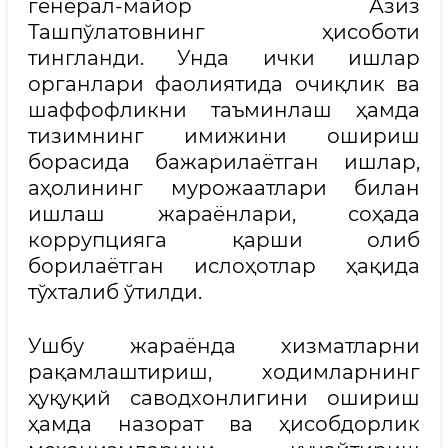
генерал-майор Азиз
Ташпўлатовнинг ҳисоботи
тингланди. Унда ички ишлар
органлари фаолиятида очиқлик ва
шаффофликни таъминлаш ҳамда
тизимнинг имижини ошириш
борасида бажарилаётган ишлар,
аҳолининг мурожаатлари билан
ишлаш жараёнлари, соҳада
коррупцияга қарши олиб
борилаётган ислоҳотлар ҳақида
тўхталиб ўтилди.
Ушбу жараёнда хизматларни
рақамлаштириш, ходимларнинг
ҳуқуқий саводхонлигини ошириш
ҳамда назорат ва ҳисобдорлик