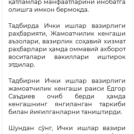
қатламлар манфаатларини инобатга
олишга имкон бермоқда.
Тадбирда Ички ишлар вазирлиги
раҳбарияти, Жамоатчилик кенгаши
аъзолари, вазирлик соҳавий хизмат
раҳбарлари ҳамда оммавий ахборот
воситалари вакиллари иштирок
этдилар.
Тадбирни Ички ишлар вазирлиги
жамоатчилик кенгаши раиси Ёдгор
Саъдиев очиб берди ҳамда
кенгашнинг янгиланган таркиби
билан йиғилганларни таништирди.
Шундан сўнг, Ички ишлар вазири