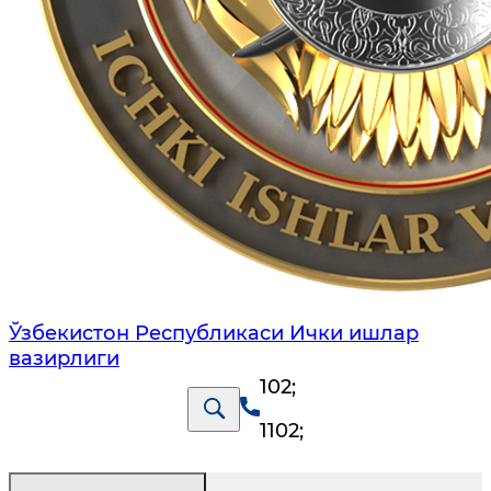
Ўзбекистон Республикаси Ички ишлар
вазирлиги
102
;
1102
;