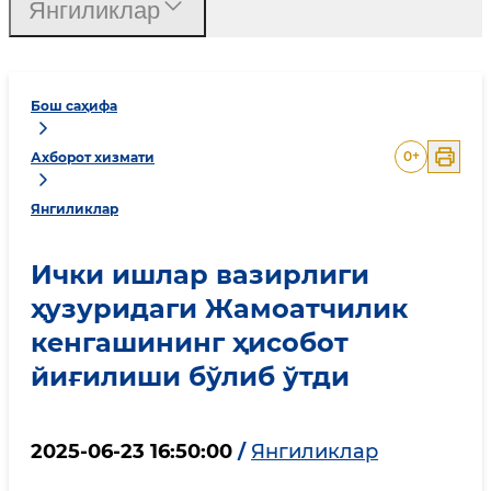
Янгиликлар
Бош саҳифа
0
+
Ахборот хизмати
Янгиликлар
Ички ишлар вазирлиги
ҳузуридаги Жамоатчилик
кенгашининг ҳисобот
йиғилиши бўлиб ўтди
2025-06-23 16:50:00
/
Янгиликлар