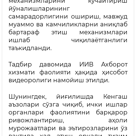
механизмларини кучайтириш
йўналишларининг
самарадорлигини ошириш, мавжуд
муаммо ва камчиликларни аниқлаб
бартараф этиш механизмлари
ишлаб чиқилаётганлиги
таъкидланди.
Тадбир давомида ИИВ Ахборот
хизмати фаолияти ҳақида ҳисобот
видеоролиги намойиш этилди.
Шунингдек, йиғилишда Кенгаш
аъзолари сўзга чиқиб, ички ишлар
органлари фаолиятини барқарор
ривожлантириш, аҳоли
мурожаатлари ва эътирозларини ўз