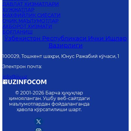
ДАВЛАТ ХИЗМАТЛАРИ
ҲУЖЖАТЛАР
MАХФИЙЛИК СИЁСАТИ
ОЧИҚ МАЪЛУМОТЛАР
АХБОРОТ ХИЗМАТИ
БОҒЛАНИШ
Ўзбекистон Республикаси Ички Ишлар
Вазирлиги
100029, Тошкент шаҳри, Юнус Ражабий кўчаси, 1
Электрон почта
:
info@iiv.uz
© 2001-
2026
Барча ҳуқуқлар
ҳимояланган. Ушбу веб-сайтдаги
маълумотлардан фойдаланганда
ҳавола кўрсатилиши шарт.