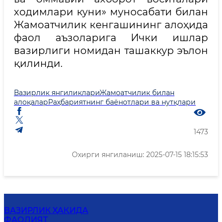
ходимлари куни» муносабати билан
Жамоатчилик кенгашининг алоҳида
фаол аъзоларига Ички ишлар
вазирлиги номидан ташаккур эълон
қилинди.
Вазирлик янгиликлари
Жамоатчилик билан
алоқалар
Раҳбариятнинг баёнотлари ва нутқлари
1473
Охирги янгиланиш: 2025-07-15 18:15:53
ВАЗИРЛИК ҲАҚИДА
ФАОЛИЯТ