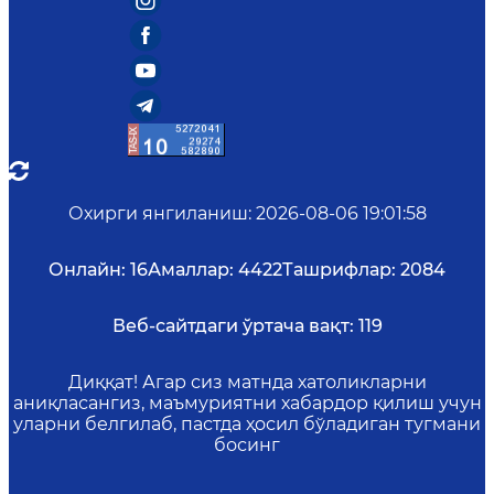
Охирги янгиланиш
:
2026-08-06 19:01:58
Онлайн:
16
Амаллар:
4422
Ташрифлар:
2084
Веб-сайтдаги ўртача вақт:
119
Диққат! Агар сиз матнда хатоликларни
аниқласангиз, маъмуриятни хабардор қилиш учун
уларни белгилаб, пастда ҳосил бўладиган тугмани
босинг