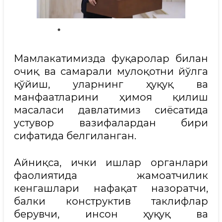
Мамлакатимизда фуқаролар билан
очиқ ва самарали мулоқотни йўлга
қўйиш, уларнинг ҳуқуқ ва
манфаатларини ҳимоя қилиш
масаласи давлатимиз сиёсатида
устувор вазифалардан бири
сифатида белгиланган.
Айниқса, ички ишлар органлари
фаолиятида жамоатчилик
кенгашлари нафақат назоратчи,
балки конструктив таклифлар
берувчи, инсон ҳуқуқ ва