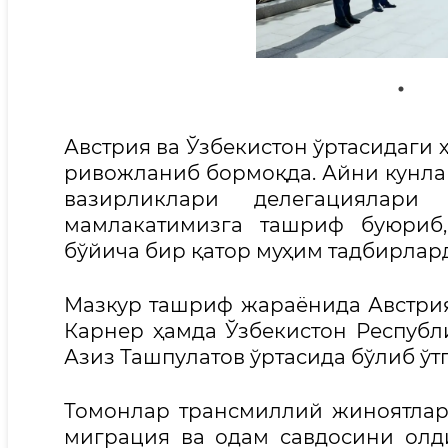
Австрия ва Ўзбекистон ўртасидаги
ривожланиб бормоқда. Айни кунла
вазирликлари делегациялар
мамлакатимизга ташриф буюриб
бўйича бир қатор муҳим тадбирлар
Мазкур ташриф жараёнида Австри
Карнер ҳамда Ўзбекистон Республ
Азиз Ташпулатов ўртасида бўлиб ўтг
Томонлар трансмиллий жиноятла
миграция ва одам савдосини олд