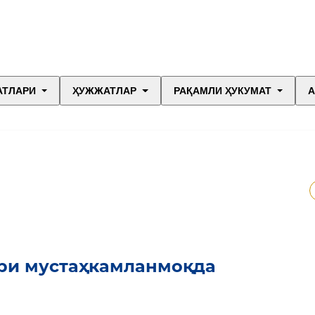
АТЛАРИ
ҲУЖЖАТЛАР
РАҚАМЛИ ҲУКУМАТ
А
ри мустаҳкамланмоқда