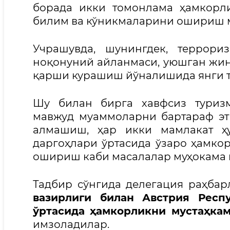
борада икки томонлама ҳамкорл
билим ва кўникмаларини ошириш м
Учрашувда, шунингдек, террори
ноқонуний айланмаси, уюшган жин
қарши курашиш йўналишида янги т
Шу билан бирга хавфсиз туриз
мавжуд муаммоларни бартараф эт
алмашиш, ҳар икки мамлакат ҳ
даргоҳлари ўртасида ўзаро ҳамко
ошириш каби масалалар муҳокама 
Тадбир сўнгида делегация раҳба
вазирлиги билан Австрия Респ
ўртасида ҳамкорликни мустаҳка
имзоладилар.