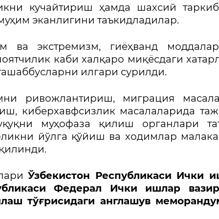
икни кучайтириш ҳамда шахсий таркиб
уҳим эканлигини таъкидладилар.
зм ва экстремизм, гиёҳванд моддалар
оятчилик каби халқаро миқёсдаги хатар
ашаббусларни илгари сурилди.
мни ривожлантириш, миграция масала
иш, киберхавфсизлик масалаларида та
уқуқни муҳофаза қилиш органлари та
рликни йўлга қўйиш ва ходимлар малак
қилинди.
рлари
Ўзбекистон Республикаси Ички и
убликаси Федерал Ички ишлар вазир
млаш тўғрисидаги англашув меморанду