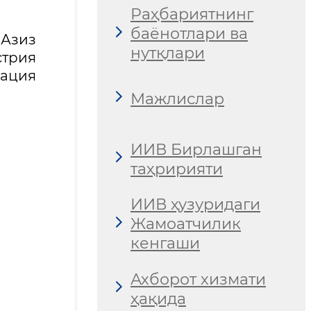
Раҳбариятнинг
баёнотлари ва
Азиз
нутқлари
трия
гация
Мажлислар
ИИВ Бирлашган
таҳририяти
ИИВ ҳузуридаги
Жамоатчилик
кенгаши
Ахборот хизмати
ҳақида