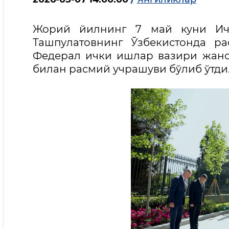
Жорий йилнинг 7 май куни Ичк
Ташпулатовнинг Ўзбекистонда р
Федерал ички ишлар вазири жано
билан расмий учрашуви бўлиб ўтди