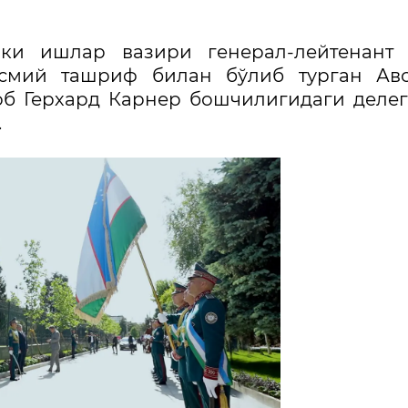
и ишлар вазири генерал-лейтенант 
асмий ташриф билан бўлиб турган Авс
б Герхард Карнер бошчилигидаги деле
.