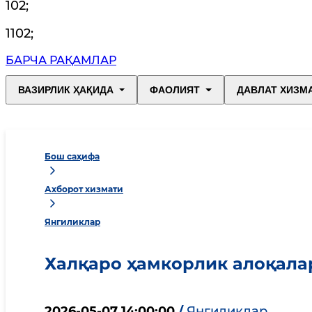
102
;
1102
;
БАРЧА РАҚАМЛАР
ВАЗИРЛИК ҲАҚИДА
ФАОЛИЯТ
ДАВЛАТ ХИЗМ
Бош саҳифа
Ахборот хизмати
Янгиликлар
Халқаро ҳамкорлик алоқала
2026-05-07 14:00:00
/
Янгиликлар