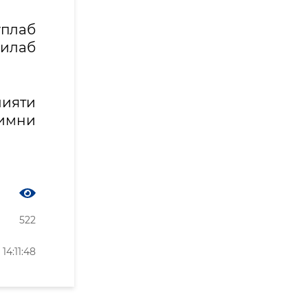
ўплаб
гилаб
лияти
зимни
522
4:11:48