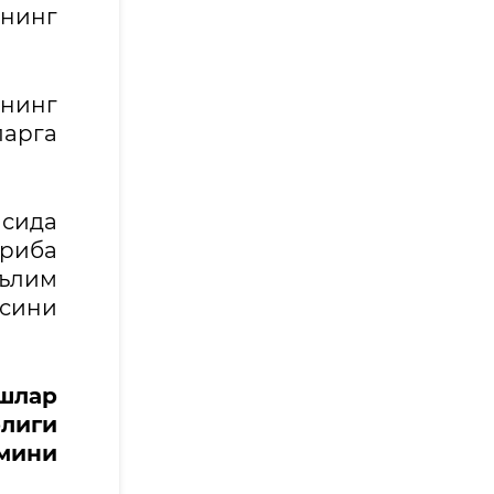
нинг
нинг
ларга
сида
жриба
ълим
асини
шлар
лиги
мини