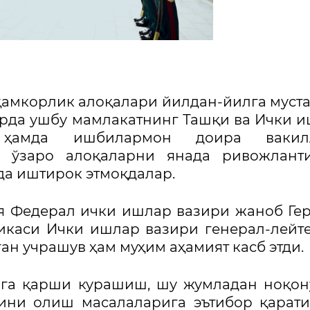
 ҳамкорлик алоқалари йилдан-йилга муст
рда ушбу мамлакатнинг Ташқи ва Ички 
и ҳамда ишбилармон доира вакил
, ўзаро алоқаларни янада ривожлант
да иштирок этмоқдалар.
я Федерал ички ишлар вазири жаноб Ге
икаси Ички ишлар вазири генерал-лейт
ан учрашув ҳам муҳим аҳамият касб этди.
рга қарши курашиш, шу жумладан ноқо
ини олиш масалаларига эътибор қарати