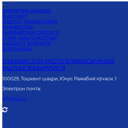
ВАЗИРЛИК ҲАҚИДА
ФАОЛИЯТ
ДАВЛАТ ХИЗМАТЛАРИ
ҲУЖЖАТЛАР
MАХФИЙЛИК СИЁСАТИ
ОЧИҚ МАЪЛУМОТЛАР
АХБОРОТ ХИЗМАТИ
БОҒЛАНИШ
ЎЗБЕКИСТОН РЕСПУБЛИКАСИ ИЧКИ
ИШЛАР ВАЗИРЛИГИ
100029, Тошкент шаҳри, Юнус Ражабий кўчаси, 1
Электрон почта
:
info@iiv.uz