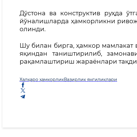
Дўстона ва конструктив руҳда ўт
йўналишларда ҳамкорликни ривож
олинди.
Шу билан бирга, ҳамкор мамлакат
яқиндан таништирилиб, замонав
рақамлаштириш жараёнлари тақди
Халқаро ҳамкорлик
Вазирлик янгиликлари