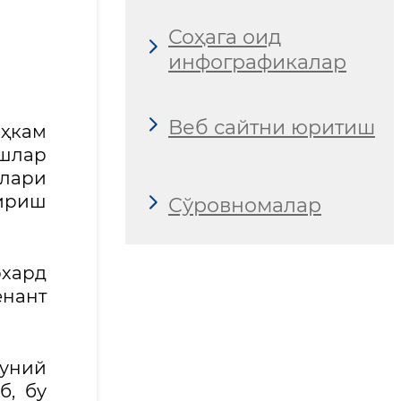
Соҳага оид
инфографикалар
Веб сайтни юритиш
аҳкам
ишлар
лари
ириш
Сўровномалар
рхард
енант
нуний
б, бу