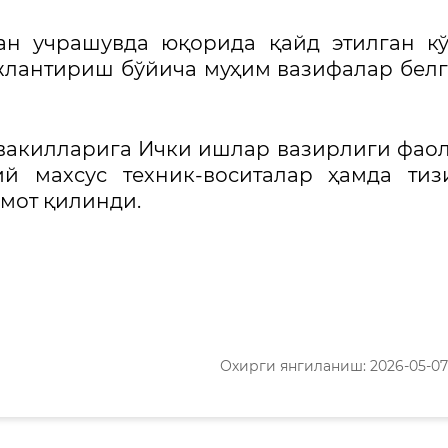
ган учрашувда юқорида қайд этилган к
лантириш бўйича муҳим вазифалар бел
 вакилларига Ички ишлар вазирлиги фао
ий махсус техник-воситалар ҳамда ти
мот қилинди.
Охирги янгиланиш: 2026-05-07 1