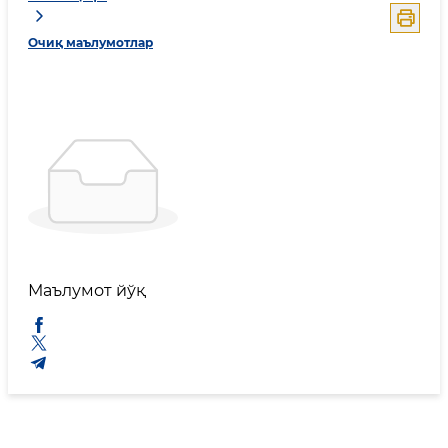
Очиқ маълумотлар
Маълумот йўқ