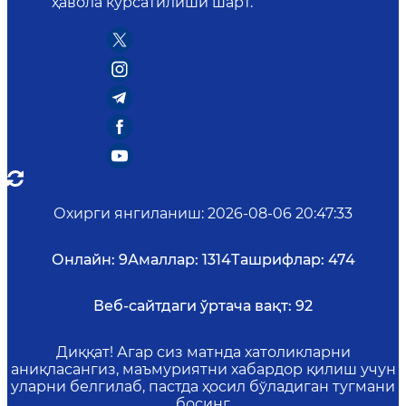
ҳавола кўрсатилиши шарт.
Охирги янгиланиш
:
2026-08-06 20:47:33
Онлайн:
9
Амаллар:
1314
Ташрифлар:
474
Веб-сайтдаги ўртача вақт:
92
Диққат! Агар сиз матнда хатоликларни
аниқласангиз, маъмуриятни хабардор қилиш учун
уларни белгилаб, пастда ҳосил бўладиган тугмани
босинг