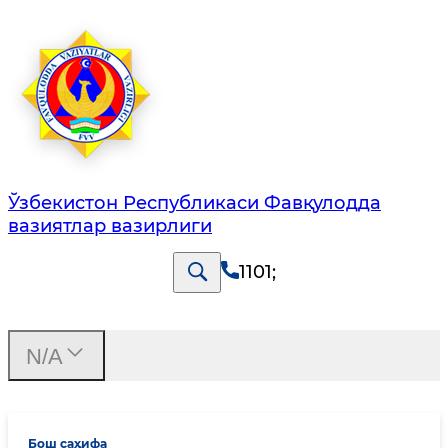
Ўзбекистон Республикаси Фавқулодда
вазиятлар вазирлиги
1101
;
N/A
Бош саҳифа