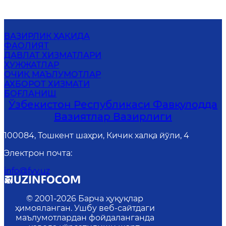
ВАЗИРЛИК ҲАҚИДА
ФАОЛИЯТ
ДАВЛАТ ХИЗМАТЛАРИ
ҲУЖЖАТЛАР
ОЧИҚ МАЪЛУМОТЛАР
АХБОРОТ ХИЗМАТИ
БОҒЛАНИШ
Ўзбекистон Республикаси Фавқулодда
Вазиятлар Вазирлиги
100084, Тошкент шаҳри, Кичик халқа йўли, 4
Электрон почта
:
info@fvv.uz
© 2001-
2026
Барча ҳуқуқлар
ҳимояланган. Ушбу веб-сайтдаги
маълумотлардан фойдаланганда