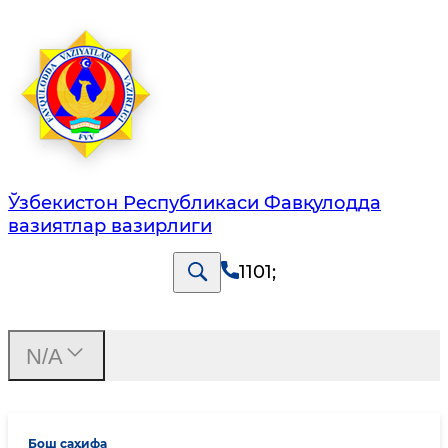
Ўзбекистон Республикаси Фавқулодда
вазиятлар вазирлиги
1101
;
N/A
Бош саҳифа