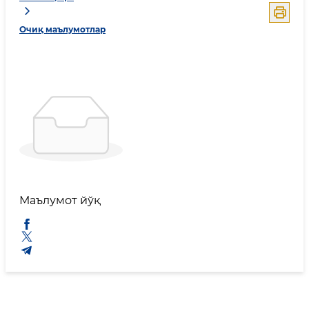
Очиқ маълумотлар
Маълумот йўқ