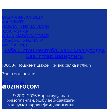
ВАЗИРЛИК ҲАҚИДА
ФАОЛИЯТ
ДАВЛАТ ХИЗМАТЛАРИ
ҲУЖЖАТЛАР
ОЧИҚ МАЪЛУМОТЛАР
АХБОРОТ ХИЗМАТИ
БОҒЛАНИШ
Ўзбекистон Республикаси Фавқулодда
Вазиятлар Вазирлиги
100084, Тошкент шаҳри, Кичик халқа йўли, 4
Электрон почта
:
info@fvv.uz
© 2001-
2026
Барча ҳуқуқлар
ҳимояланган. Ушбу веб-сайтдаги
маълумотлардан фойдаланганда