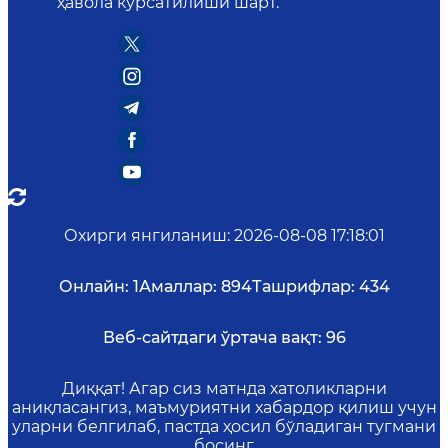
ҳавола кўрсатилиши шарт.
Охирги янгиланиш
:
2026-08-08 17:18:01
Онлайн:
1
Амаллар:
894
Ташрифлар:
434
Веб-сайтдаги ўртача вақт:
96
Диққат! Агар сиз матнда хатоликларни
аниқласангиз, маъмуриятни хабардор қилиш учун
уларни белгилаб, пастда ҳосил бўладиган тугмани
босинг