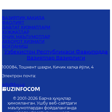
ВАЗИРЛИК ҲАҚИДА
ФАОЛИЯТ
ДАВЛАТ ХИЗМАТЛАРИ
ҲУЖЖАТЛАР
ОЧИҚ МАЪЛУМОТЛАР
АХБОРОТ ХИЗМАТИ
БОҒЛАНИШ
Ўзбекистон Республикаси Фавқулодда
Вазиятлар Вазирлиги
100084, Тошкент шаҳри, Кичик халқа йўли, 4
Электрон почта
:
info@fvv.uz
© 2001-
2026
Барча ҳуқуқлар
ҳимояланган. Ушбу веб-сайтдаги
маълумотлардан фойдаланганда