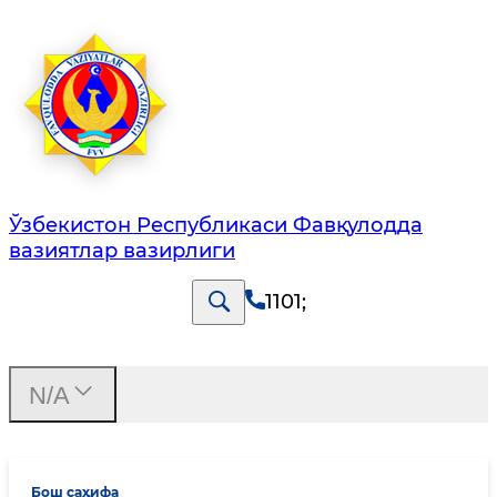
Ўзбекистон Республикаси Фавқулодда
вазиятлар вазирлиги
1101
;
N/A
Бош саҳифа