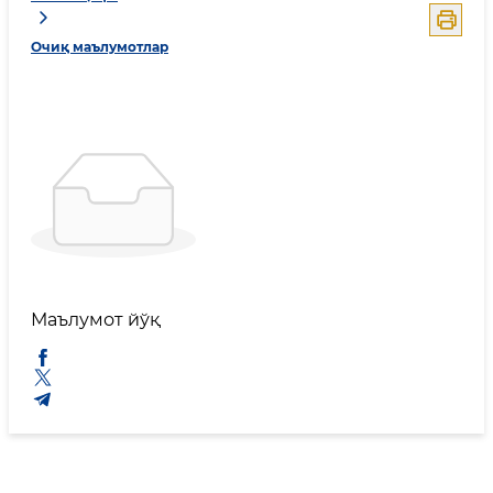
Очиқ маълумотлар
Маълумот йўқ