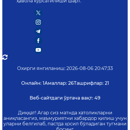
ҳавола кўрсатилиши шарт.
Охирги янгиланиш
:
2026-08-06 20:47:33
Онлайн:
1
Амаллар:
26
Ташрифлар:
21
Веб-сайтдаги ўртача вақт:
49
Диққат! Агар сиз матнда хатоликларни
аниқласангиз, маъмуриятни хабардор қилиш учун
уларни белгилаб, пастда ҳосил бўладиган тугмани
босинг