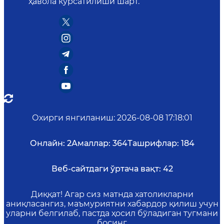
ҳавола кўрсатилиши шарт.
Охирги янгиланиш
:
2026-08-08 17:18:01
Онлайн:
2
Амаллар:
364
Ташрифлар:
184
Веб-сайтдаги ўртача вақт:
42
Диққат! Агар сиз матнда хатоликларни
аниқласангиз, маъмуриятни хабардор қилиш учун
уларни белгилаб, пастда ҳосил бўладиган тугмани
босинг