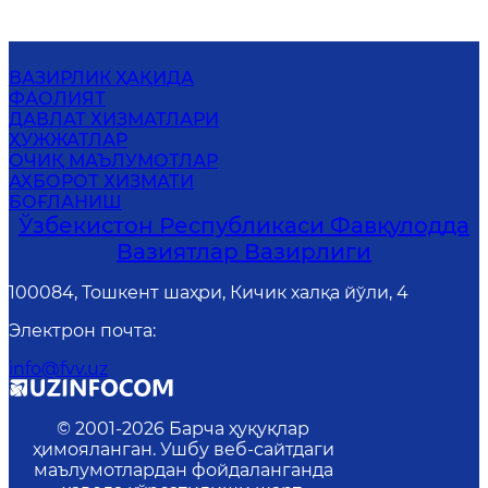
ВАЗИРЛИК ҲАҚИДА
ФАОЛИЯТ
ДАВЛАТ ХИЗМАТЛАРИ
ҲУЖЖАТЛАР
ОЧИҚ МАЪЛУМОТЛАР
АХБОРОТ ХИЗМАТИ
БОҒЛАНИШ
Ўзбекистон Республикаси Фавқулодда
Вазиятлар Вазирлиги
100084, Тошкент шаҳри, Кичик халқа йўли, 4
Электрон почта
:
info@fvv.uz
© 2001-
2026
Барча ҳуқуқлар
ҳимояланган. Ушбу веб-сайтдаги
маълумотлардан фойдаланганда