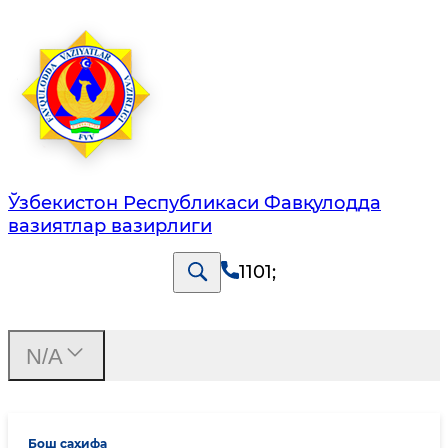
Ўзбекистон Республикаси Фавқулодда
вазиятлар вазирлиги
1101
;
N/A
Бош саҳифа