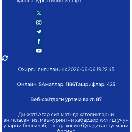
ҳавола кўрсатилиши шарт.
Охирги янгиланиш
:
2026-08-06 19:22:45
Онлайн:
5
Амаллар:
1186
Ташрифлар:
425
Веб-сайтдаги ўртача вақт:
87
Диққат! Агар сиз матнда хатоликларни
аниқласангиз, маъмуриятни хабардор қилиш учун
уларни белгилаб, пастда ҳосил бўладиган тугмани
босинг