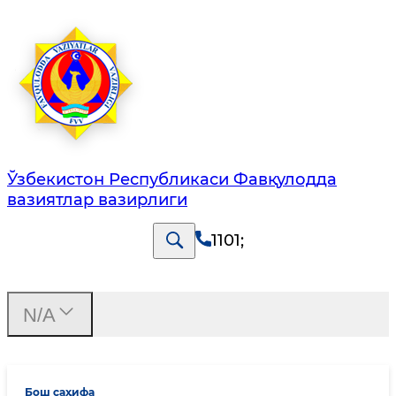
Ўзбекистон Республикаси Фавқулодда
вазиятлар вазирлиги
1101
;
N/A
Бош саҳифа