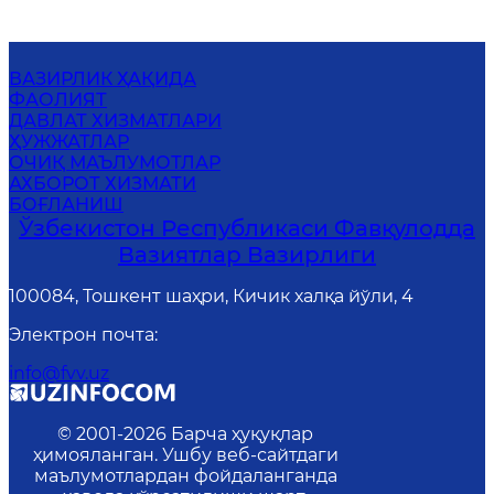
ВАЗИРЛИК ҲАҚИДА
ФАОЛИЯТ
ДАВЛАТ ХИЗМАТЛАРИ
ҲУЖЖАТЛАР
ОЧИҚ МАЪЛУМОТЛАР
АХБОРОТ ХИЗМАТИ
БОҒЛАНИШ
Ўзбекистон Республикаси Фавқулодда
Вазиятлар Вазирлиги
100084, Тошкент шаҳри, Кичик халқа йўли, 4
Электрон почта
:
info@fvv.uz
© 2001-
2026
Барча ҳуқуқлар
ҳимояланган. Ушбу веб-сайтдаги
маълумотлардан фойдаланганда