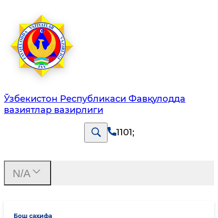
Ўзбекистон Республикаси Фавқулодда
вазиятлар вазирлиги
1101
;
N/A
Бош саҳифа