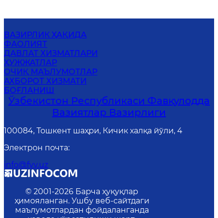
ВАЗИРЛИК ҲАҚИДА
ФАОЛИЯТ
ДАВЛАТ ХИЗМАТЛАРИ
ҲУЖЖАТЛАР
ОЧИҚ МАЪЛУМОТЛАР
АХБОРОТ ХИЗМАТИ
БОҒЛАНИШ
Ўзбекистон Республикаси Фавқулодда
Вазиятлар Вазирлиги
100084, Тошкент шаҳри, Кичик халқа йўли, 4
Электрон почта
:
info@fvv.uz
© 2001-
2026
Барча ҳуқуқлар
ҳимояланган. Ушбу веб-сайтдаги
маълумотлардан фойдаланганда