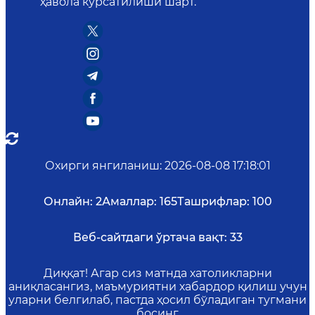
ҳавола кўрсатилиши шарт.
Охирги янгиланиш
:
2026-08-08 17:18:01
Онлайн:
2
Амаллар:
165
Ташрифлар:
100
Веб-сайтдаги ўртача вақт:
33
Диққат! Агар сиз матнда хатоликларни
аниқласангиз, маъмуриятни хабардор қилиш учун
уларни белгилаб, пастда ҳосил бўладиган тугмани
босинг