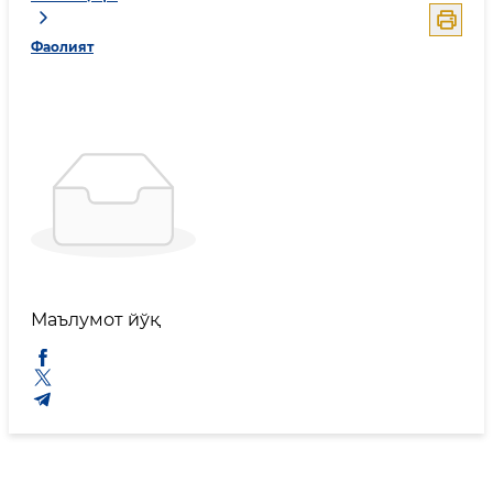
Фаолият
Маълумот йўқ