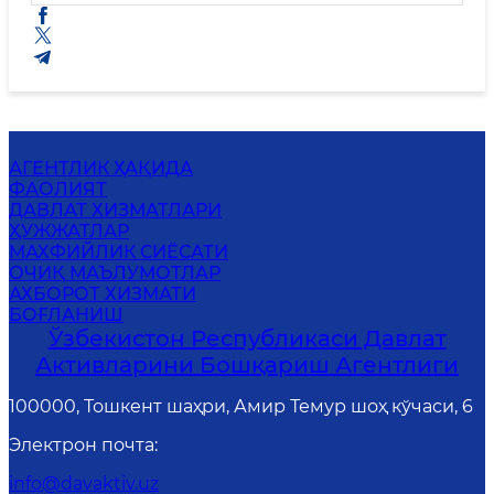
АГЕНТЛИК ҲАҚИДА
ФАОЛИЯТ
ДАВЛАТ ХИЗМАТЛАРИ
ҲУЖЖАТЛАР
MАХФИЙЛИК СИЁСАТИ
ОЧИҚ МАЪЛУМОТЛАР
АХБОРОТ ХИЗМАТИ
БОҒЛАНИШ
Ўзбекистон Республикаси Давлат
Активларини Бошқариш Агентлиги
100000, Тошкент шаҳри, Амир Темур шоҳ кўчаси, 6
Электрон почта
:
info@davaktiv.uz