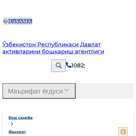
Ўзбекистон Республикаси Давлат
активларини бошқариш агентлиги
1082
;
Маърифат ёғдуси
Бош саҳифа
Фаолият