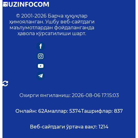
© 2001-
2026
Барча ҳуқуқлар
ҳимояланган. Ушбу веб-сайтдаги
маълумотлардан фойдаланганда
ҳавола кўрсатилиши шарт.
Охирги янгиланиш
:
2026-08-06 17:15:03
Онлайн:
62
Амаллар:
5374
Ташрифлар:
837
Веб-сайтдаги ўртача вақт:
1214