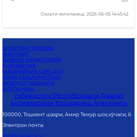
128
Охирги янгиланиш: 2026-06-05 14:45:42
АГЕНТЛИК ҲАҚИДА
ФАОЛИЯТ
ДАВЛАТ ХИЗМАТЛАРИ
ҲУЖЖАТЛАР
MАХФИЙЛИК СИЁСАТИ
ОЧИҚ МАЪЛУМОТЛАР
АХБОРОТ ХИЗМАТИ
БОҒЛАНИШ
Ўзбекистон Республикаси Давлат
Активларини Бошқариш Агентлиги
100000, Тошкент шаҳри, Амир Темур шоҳ кўчаси, 6
Электрон почта
:
info@davaktiv.uz