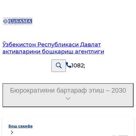
Ўзбекистон Республикаси Давлат
активларини бошқариш агентлиги
1082
;
Бюрократияни бартараф этиш – 2030
Бош саҳифа