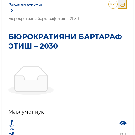
16
+
Рақамли ҳукумат
Бюрократияни бартараф этиш – 2030
БЮРОКРАТИЯНИ БАРТАРАФ
ЭТИШ – 2030
Маълумот йўқ