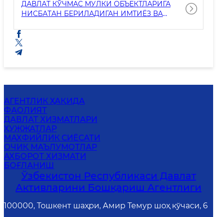
ДАВЛАТ КЎЧМАС МУЛКИ ОБЪЕКТЛАРИГА
НИСБАТАН БЕРИЛАДИГАН ИМТИЁЗ ВА
ПРЕФЕРЕНЦИЯЛАР САМАРАДОРЛИГИНИ
БАҲОЛАШ МЕТОДОЛОГИЯСИ
АГЕНТЛИК ҲАҚИДА
ФАОЛИЯТ
ДАВЛАТ ХИЗМАТЛАРИ
ҲУЖЖАТЛАР
MАХФИЙЛИК СИЁСАТИ
ОЧИҚ МАЪЛУМОТЛАР
АХБОРОТ ХИЗМАТИ
БОҒЛАНИШ
Ўзбекистон Республикаси Давлат
Активларини Бошқариш Агентлиги
100000, Тошкент шаҳри, Амир Темур шоҳ кўчаси, 6