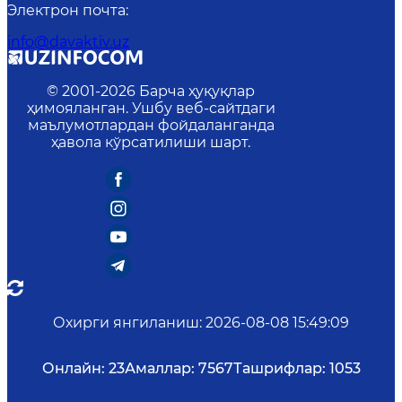
Электрон почта
:
info@davaktiv.uz
© 2001-
2026
Барча ҳуқуқлар
ҳимояланган. Ушбу веб-сайтдаги
маълумотлардан фойдаланганда
ҳавола кўрсатилиши шарт.
Охирги янгиланиш
:
2026-08-08 15:49:09
Онлайн:
23
Амаллар:
7567
Ташрифлар:
1053