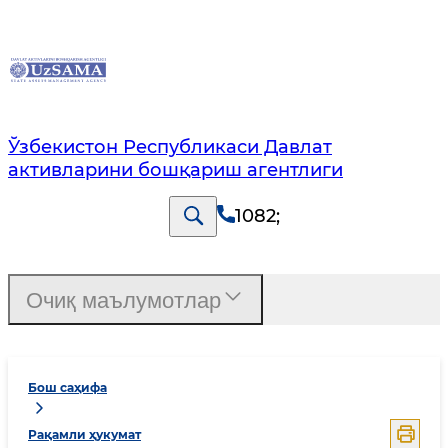
Ўзбекистон Республикаси Давлат
активларини бошқариш агентлиги
1082
;
Очиқ маълумотлар
Бош саҳифа
Рақамли ҳукумат