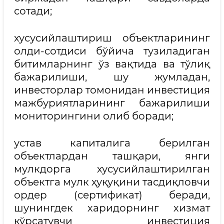
сотади;
хусусийлаштириш объектларининг
олди-сотдиси бўйича тузиладиган
битимларнинг ўз вақтида ва тўлиқ
бажарилиши, шу жумладан,
инвесторлар томонидан инвестиция
мажбуриятларининг бажарилиши
мониторингини олиб боради;
устав капиталига берилган
объектлардан ташқари, янги
мулкдорга хусусийлаштирилган
объектга мулк ҳуқуқини тасдиқловчи
ордер (сертификат) беради,
шунингдек харидорнинг хизмат
кўрсатувчи инвестиция