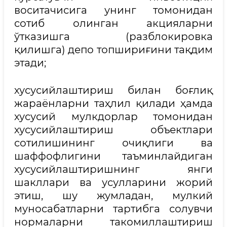
воситачисига унинг томонидан
сотиб олинган акцияларни
ўтказишга (разблокировка
қилишга) депо топшириғини тақдим
этади;
хусусийлаштириш билан боғлиқ
жараёнларни таҳлил қилади ҳамда
хусусий мулкдорлар томонидан
хусусийлаштириш объектлари
сотилишининг очиқлиги ва
шаффофлигини таъминлайдиган
хусусийлаштиришнинг янги
шакллари ва усулларини жорий
этиш, шу жумладан, мулкий
муносабатларни тартибга солувчи
нормаларни такомиллаштириш