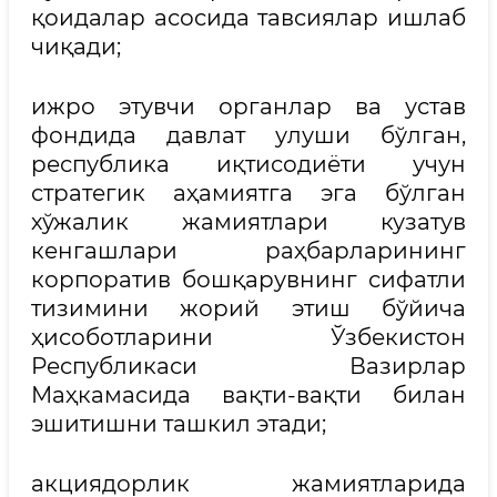
қоидалар асосида тавсиялар ишлаб
чиқади;
ижро этувчи органлар ва устав
фондида давлат улуши бўлган,
республика иқтисодиёти учун
стратегик аҳамиятга эга бўлган
хўжалик жамиятлари кузатув
кенгашлари раҳбарларининг
корпоратив бошқарувнинг сифатли
тизимини жорий этиш бўйича
ҳисоботларини Ўзбекистон
Республикаси Вазирлар
Маҳкамасида вақти-вақти билан
эшитишни ташкил этади;
акциядорлик жамиятларида