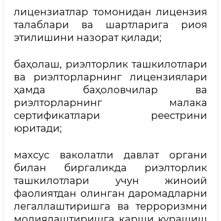
лицензиатлар томонидан лицензия
талаблари ва шартларига риоя
этилишини назорат қилади;
баҳолаш, риэлторлик ташкилотлари
ва риэлторларнинг лицензиялари
ҳамда баҳоловчилар ва
риэлторларнинг малака
сертификатлари реестрини
юритади;
махсус ваколатли давлат органи
билан биргаликда риэлторлик
ташкилотлари учун жиноий
фаолиятдан олинган даромадларни
легаллаштиришга ва терроризмни
молиялаштиришга қарши курашиш