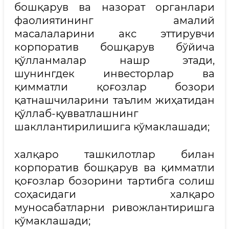
бошқарув ва назорат органлари
фаолиятининг амалий
масалаларини акс эттирувчи
корпоратив бошқарув бўйича
қўлланмалар нашр этади,
шунингдек инвесторлар ва
қимматли қоғозлар бозори
қатнашчиларини таълим жиҳатидан
қўллаб-қувватлашнинг
шакллантирилишига кўмаклашади;
халқаро ташкилотлар билан
корпоратив бошқарув ва қимматли
қоғозлар бозорини тартибга солиш
соҳасидаги халқаро
муносабатларни ривожлантиришга
кўмаклашади;