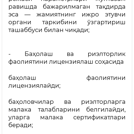
равишда бажарилмаган тақдирда
эса — жамиятнинг ижро этувчи
органи таркибини ўзгартириш
ташаббуси билан чиқади;
- Баҳолаш ва риэлторлик
фаолиятини лицензиялаш соҳасида
баҳолаш фаолиятини
лицензиялайди;
баҳоловчилар ва риэлторларга
малака талабларини белгилайди,
уларга малака сертификатлари
беради;