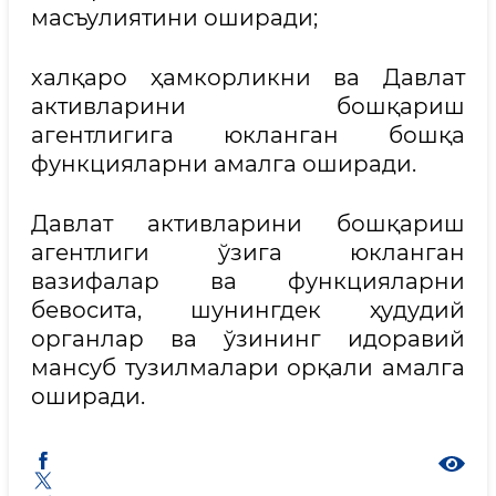
масъулиятини оширади;
халқаро ҳамкорликни ва Давлат
активларини бошқариш
агентлигига юкланган бошқа
функцияларни амалга оширади.
Давлат активларини бошқариш
агентлиги ўзига юкланган
вазифалар ва функцияларни
бевосита, шунингдек ҳудудий
органлар ва ўзининг идоравий
мансуб тузилмалари орқали амалга
оширади.