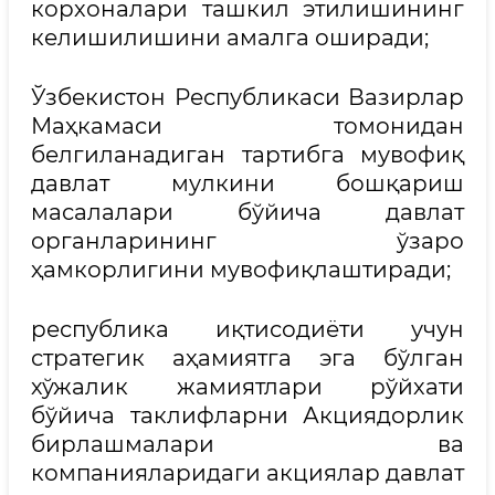
корхоналари ташкил этилишининг
келишилишини амалга оширади;
Ўзбекистон Республикаси Вазирлар
Маҳкамаси томонидан
белгиланадиган тартибга мувофиқ
давлат мулкини бошқариш
масалалари бўйича давлат
органларининг ўзаро
ҳамкорлигини мувофиқлаштиради;
республика иқтисодиёти учун
стратегик аҳамиятга эга бўлган
хўжалик жамиятлари рўйхати
бўйича таклифларни Акциядорлик
бирлашмалари ва
компанияларидаги акциялар давлат