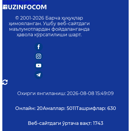
info@davaktiv.uz
© 2001-
2026
Барча ҳуқуқлар
ҳимояланган. Ушбу веб-сайтдаги
маълумотлардан фойдаланганда
ҳавола кўрсатилиши шарт.
Охирги янгиланиш
:
2026-08-08 15:49:09
Онлайн:
20
Амаллар:
5011
Ташрифлар:
630
Веб-сайтдаги ўртача вақт:
1743