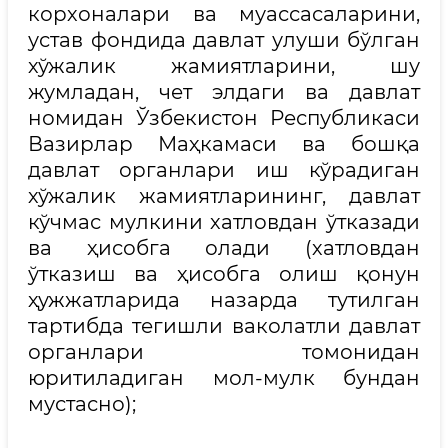
корхоналари ва муассасаларини,
устав фондида давлат улуши бўлган
хўжалик жамиятларини, шу
жумладан, чет элдаги ва давлат
номидан Ўзбекистон Республикаси
Вазирлар Маҳкамаси ва бошқа
давлат органлари иш кўрадиган
хўжалик жамиятларининг, давлат
кўчмас мулкини хатловдан ўтказади
ва ҳисобга олади (хатловдан
ўтказиш ва ҳисобга олиш қонун
ҳужжатларида назарда тутилган
тартибда тегишли ваколатли давлат
органлари томонидан
юритиладиган мол-мулк бундан
мустасно);