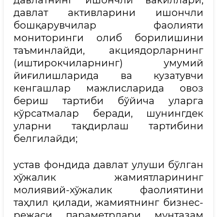
давлат активларини ишончли
бошқарувчилар фаолияти
мониторинги олиб борилишини
таъминлайди, акциядорларнинг
(иштирокчиларнинг) умумий
йиғилишларида ва кузатувчи
кенгашлар мажлисларида овоз
бериш тартиби бўйича уларга
кўрсатмалар беради, шунингдек
уларни тақдирлаш тартибини
белгилайди;
устав фондида давлат улуши бўлган
хўжалик жамиятларининг
молиявий-хўжалик фаолиятини
таҳлил қилади, жамиятнинг бизнес-
режаси параметрлари мунтазам