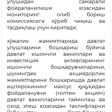
улушидан самарали
фойдаланилиши юзасидан
мониторинг олиб бориш
комиссиясига кўриб чиқиш ва
тасдиқлаш учун киритади;
хўжалик жамиятларида давлат
улушларини бошқариш бўйича
давлат ишончли вакиллари ва
инвестиция активларининг
ишончли бошқарувчиларини,
шунингдек акциядорлик
жамиятларини бошқаришда давлат
иштирокининг махсус ҳуқуқидан
фойдаланувчи («олтин акция»)
давлат вакилларини тайинлаш ва
озод этиш юзасидан таклифларни