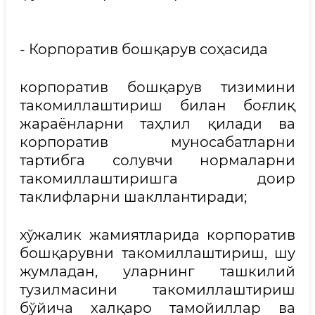
- Корпоратив бошқарув соҳасида
корпоратив бошқарув тизимини
такомиллаштириш билан боғлиқ
жараёнларни таҳлил қилади ва
корпоратив муносабатларни
тартибга солувчи нормаларни
такомиллаштиришга доир
таклифларни шакллантиради;
хўжалик жамиятларида корпоратив
бошқарувни такомиллаштириш, шу
жумладан, уларнинг ташкилий
тузилмасини такомиллаштириш
бўйича халқаро тамойиллар ва