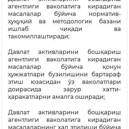
агентлиги ваколатига кирадиган
масалалар бўйича норматив-
ҳуқуқий ва методологик базани
ишлаб чиқади ва
такомиллаштиради;
Давлат активларини бошқариш
агентлиги ваколатига кирадиган
масалалар бўйича қонун
ҳужжатлари бузилишини бартараф
этиш юзасидан ўз ваколатлари
доирасида зарур хатти-
ҳаракатларни амалга оширади;
Давлат активларини бошқариш
агентлиги ваколатига кирадиган
масалаларнинг ҳал этилиши бўйича