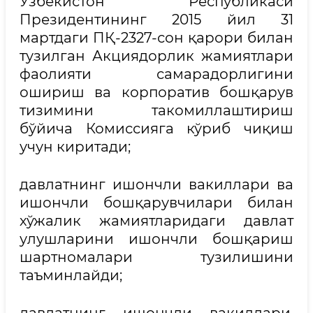
Ўзбекистон Республикаси
Президентининг 2015 йил 31
мартдаги ПҚ-2327-сон қарори билан
тузилган Акциядорлик жамиятлари
фаолияти самарадорлигини
ошириш ва корпоратив бошқарув
тизимини такомиллаштириш
бўйича Комиссияга кўриб чиқиш
учун киритади;
давлатнинг ишончли вакиллари ва
ишончли бошқарувчилари билан
хўжалик жамиятларидаги давлат
улушларини ишончли бошқариш
шартномалари тузилишини
таъминлайди;
давлатнинг ишончли вакиллари,