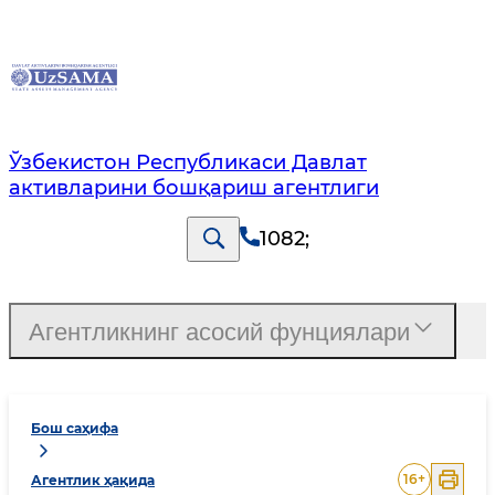
Ўзбекистон Республикаси Давлат
активларини бошқариш агентлиги
1082
;
Агентликнинг асосий фунциялари
Бош саҳифа
16
+
Агентлик ҳақида