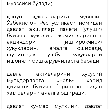
муассиси бўлади;
қонун ҳужжатларига мувофиқ
Ўзбекистон Республикаси номидан
давлат акциялар пакети (улуши)
бўйича хўжалик жамиятларининг
акциядори (иштирокчиси)
ҳуқуқларини амалга оширади,
шунингдек ушбу ҳуқуқларни
ишончли бошқарувчиларга беради;
давлат активларини хусусий
мулкдорларга «ноль» харид
қиймати бўйича бериш юзасидан
хатловларни амалга оширади;
давлат кўчмас мулкини, давлат