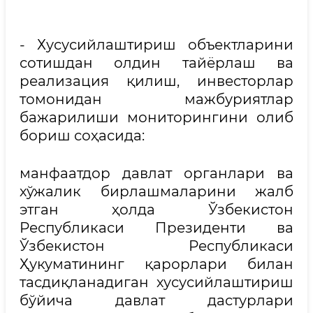
- Хусусийлаштириш объектларини
сотишдан олдин тайёрлаш ва
реализация қилиш, инвесторлар
томонидан мажбуриятлар
бажарилиши мониторингини олиб
бориш соҳасида:
манфаатдор давлат органлари ва
хўжалик бирлашмаларини жалб
этган ҳолда Ўзбекистон
Республикаси Президенти ва
Ўзбекистон Республикаси
Ҳукуматининг қарорлари билан
тасдиқланадиган хусусийлаштириш
бўйича давлат дастурлари