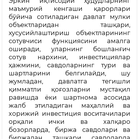
Эркин иқтисодий ҳудудларнинг
маъмурий кенгаши қарорлари
бўйича сотиладиган давлат мулки
объектларидан ташқари,
хусусийлаштириш объектларининг
сотувчиси функциясини амалга
оширади, уларнинг бошланғич
сотув нархини, инвестициялар
ҳажмини, савдоларнинг тури ва
шартларини белгилайди, шу
жумладан, давлатга тегишли
қимматли қоғозларни мустақил
равишда ёки шартнома асосида
жалб этиладиган маҳаллий ва
хорижий инвестиция воситачилари
орқали ички ва халқаро
бозорларда, биржа савдолари ва
биржадан ташқари савдоларда