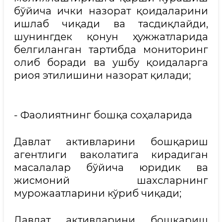
бўйича ички назорат қоидаларини
ишлаб чиқади ва тасдиқлайди,
шунингдек қонун ҳужжатларида
белгиланган тартибда мониторинг
олиб боради ва ушбу қоидаларга
риоя этилишини назорат қилади;
- Фаолиятнинг бошқа соҳаларида
Давлат активларини бошқариш
агентлиги ваколатига кирадиган
масалалар бўйича юридик ва
жисмоний шахсларнинг
мурожаатларини кўриб чиқади;
Давлат активларини бошқариш