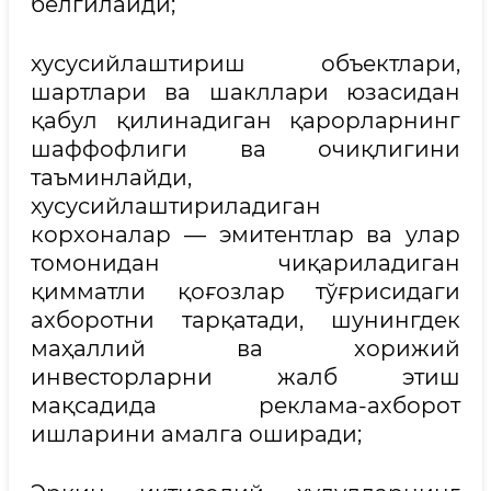
белгилайди;
хусусийлаштириш объектлари,
шартлари ва шакллари юзасидан
қабул қилинадиган қарорларнинг
шаффофлиги ва очиқлигини
таъминлайди,
хусусийлаштириладиган
корхоналар — эмитентлар ва улар
томонидан чиқариладиган
қимматли қоғозлар тўғрисидаги
ахборотни тарқатади, шунингдек
маҳаллий ва хорижий
инвесторларни жалб этиш
мақсадида реклама-ахборот
ишларини амалга оширади;