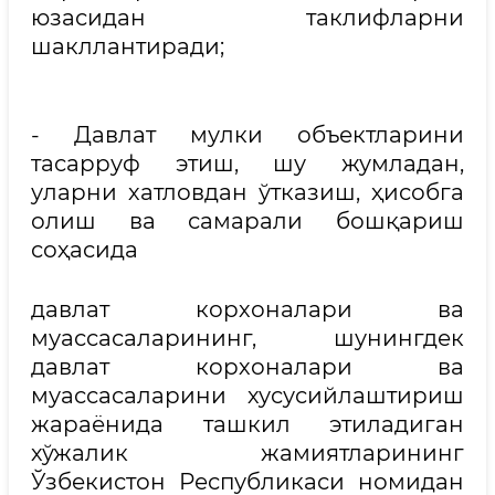
юзасидан таклифларни
шакллантиради;
- Давлат мулки объектларини
тасарруф этиш, шу жумладан,
уларни хатловдан ўтказиш, ҳисобга
олиш ва самарали бошқариш
соҳасида
давлат корхоналари ва
муассасаларининг, шунингдек
давлат корхоналари ва
муассасаларини хусусийлаштириш
жараёнида ташкил этиладиган
хўжалик жамиятларининг
Ўзбекистон Республикаси номидан