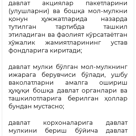
давлат акциялар пакетларини
(улушларни) ва бошқа мол-мулкни
қонун ҳужжатларида назарда
тутилган тартибда ташкил
этиладиган ва фаолият кўрсатаётган
хўжалик жамиятларининг устав
фондларига киритади;
давлат мулки бўлган мол-мулкнинг
ижарага берувчиси бўлади, ушбу
ваколатларни амалга ошириш
ҳуқуқи бошқа давлат органлари ва
ташкилотларига берилган ҳоллар
бундан мустасно;
давлат корхоналарига давлат
мулкини бериш бўйича давлат