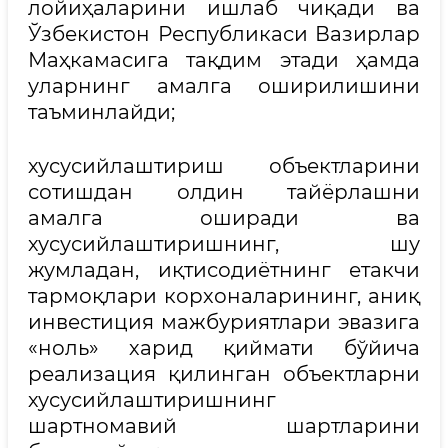
лойиҳаларини ишлаб чиқади ва
Ўзбекистон Республикаси Вазирлар
Маҳкамасига тақдим этади ҳамда
уларнинг амалга оширилишини
таъминлайди;
хусусийлаштириш объектларини
сотишдан олдин тайёрлашни
амалга оширади ва
хусусийлаштиришнинг, шу
жумладан, иқтисодиётнинг етакчи
тармоқлари корхоналарининг, аниқ
инвестиция мажбуриятлари эвазига
«ноль» харид қиймати бўйича
реализация қилинган объектларни
хусусийлаштиришнинг
шартномавий шартларини