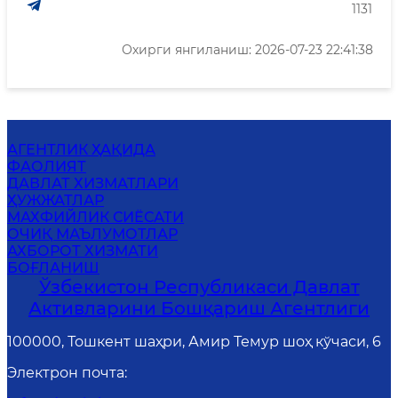
1131
Охирги янгиланиш: 2026-07-23 22:41:38
АГЕНТЛИК ҲАҚИДА
ФАОЛИЯТ
ДАВЛАТ ХИЗМАТЛАРИ
ҲУЖЖАТЛАР
MАХФИЙЛИК СИЁСАТИ
ОЧИҚ МАЪЛУМОТЛАР
АХБОРОТ ХИЗМАТИ
БОҒЛАНИШ
Ўзбекистон Республикаси Давлат
Активларини Бошқариш Агентлиги
100000, Тошкент шаҳри, Амир Темур шоҳ кўчаси, 6
Электрон почта
: