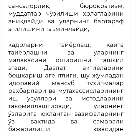
сансалорлик, бюрократизм,
муддатлар чўзилиши ҳолатларини
аниқлайди ва уларнинг бартараф
этилишини таъминлайди;
кадрларни тайёрлаш, қайта
тайёрлашни ва уларнинг
малакасини оширишни ташкил
этади, Давлат активларини
бошқариш агентлиги, шу жумладан
идоравий мансуб тузилмалар
раҳбарлари ва мутахассисларининг
иш усуллари ва методларини
такомиллаштиради, уларнинг
ўзларига юкланган вазифаларнинг
ўз вақтида ва самарали
бажарилиши юзасидан