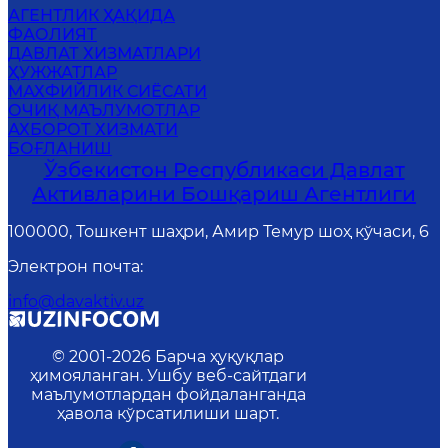
АГЕНТЛИК ҲАҚИДА
ФАОЛИЯТ
ДАВЛАТ ХИЗМАТЛАРИ
ҲУЖЖАТЛАР
MАХФИЙЛИК СИЁСАТИ
ОЧИҚ МАЪЛУМОТЛАР
АХБОРОТ ХИЗМАТИ
БОҒЛАНИШ
Ўзбекистон Республикаси Давлат
Активларини Бошқариш Агентлиги
100000, Тошкент шаҳри, Амир Темур шоҳ кўчаси, 6
Электрон почта
:
info@davaktiv.uz
© 2001-
2026
Барча ҳуқуқлар
ҳимояланган. Ушбу веб-сайтдаги
маълумотлардан фойдаланганда
ҳавола кўрсатилиши шарт.