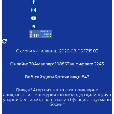
Охирги янгиланиш
:
2026-08-06 17:15:03
Онлайн:
30
Амаллар:
10886
Ташрифлар:
2243
Веб-сайтдаги ўртача вақт:
843
Диққат! Агар сиз матнда хатоликларни
аниқласангиз, маъмуриятни хабардор қилиш учун
уларни белгилаб, пастда ҳосил бўладиган тугмани
босинг