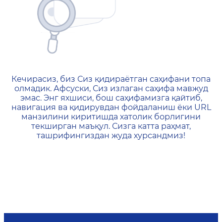
404 — Страница не найд
Кечирасиз, биз Сиз қидираётган саҳифани топа
олмадик. Афсуски, Сиз излаган саҳифа мавжуд
эмас. Энг яхшиси, бош саҳифамизга қайтиб,
навигация ва қидирувдан фойдаланиш ёки URL
манзилини киритишда хатолик борлигини
текширган маъқул. Сизга катта раҳмат,
ташрифингиздан жуда хурсандмиз!