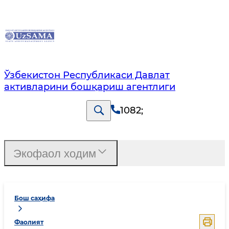
Ўзбекистон Республикаси Давлат
активларини бошқариш агентлиги
1082
;
Экофаол ходим
Бош саҳифа
Фаолият