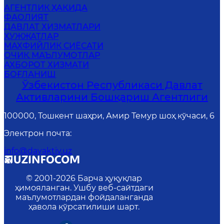
АГЕНТЛИК ҲАҚИДА
ФАОЛИЯТ
ДАВЛАТ ХИЗМАТЛАРИ
ҲУЖЖАТЛАР
MАХФИЙЛИК СИЁСАТИ
ОЧИҚ МАЪЛУМОТЛАР
АХБОРОТ ХИЗМАТИ
БОҒЛАНИШ
Ўзбекистон Республикаси Давлат
Активларини Бошқариш Агентлиги
100000, Тошкент шаҳри, Амир Темур шоҳ кўчаси, 6
Электрон почта
:
info@davaktiv.uz
© 2001-
2026
Барча ҳуқуқлар
ҳимояланган. Ушбу веб-сайтдаги
маълумотлардан фойдаланганда
ҳавола кўрсатилиши шарт.