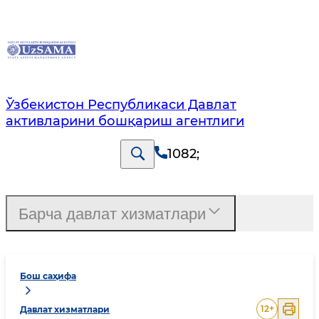
Ўзбекистон Республикаси Давлат
активларини бошқариш агентлиги
1082
;
Барча давлат хизматлари
Бош саҳифа
12
+
Давлат хизматлари