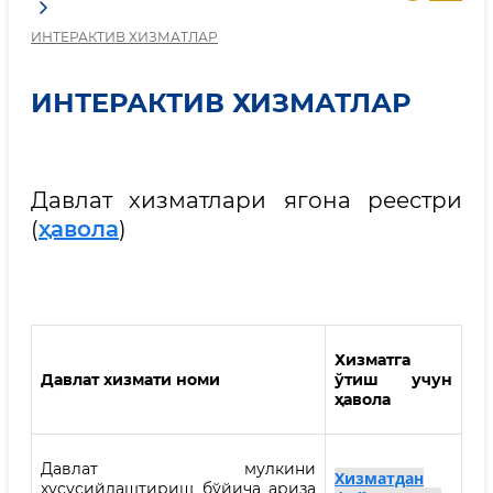
ИНТEРАКТИВ ХИЗМАТЛАР
ИНТEРАКТИВ ХИЗМАТЛАР
Давлат хизматлари ягона реестри
(
ҳавола
)
Хизматга
Давлат хизмати номи
ўтиш учун
ҳавола
Давлат мулкини
Хизматдан
хусусийлаштириш бўйича ариза