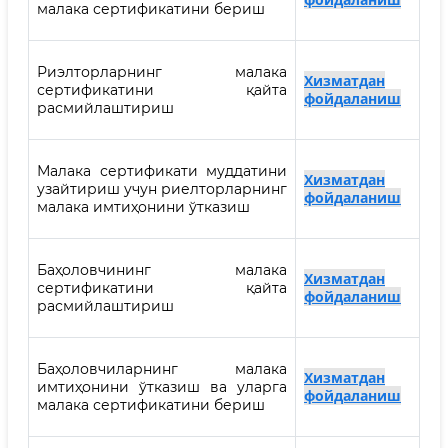
малака сертификатини бериш
Риэлторларнинг малака
Хизматдан
сертификатини қайта
фойдаланиш
расмийлаштириш
Малака сертификати муддатини
Хизматдан
узайтириш учун риелторларнинг
фойдаланиш
малака имтиҳонини ўтказиш
Баҳоловчининг малака
Хизматдан
сертификатини қайта
фойдаланиш
расмийлаштириш
Баҳоловчиларнинг малака
Хизматдан
имтиҳонини ўтказиш ва уларга
фойдаланиш
малака сертификатини бериш