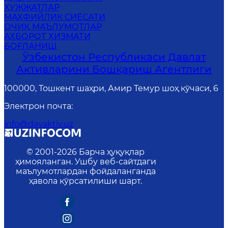
ҲУЖЖАТЛАР
MАХФИЙЛИК СИЁСАТИ
ОЧИҚ МАЪЛУМОТЛАР
АХБОРОТ ХИЗМАТИ
БОҒЛАНИШ
Ўзбекистон Республикаси Давлат
Активларини Бошқариш Агентлиги
100000, Тошкент шаҳри, Амир Темур шоҳ кўчаси, 6
Электрон почта
:
info@davaktiv.uz
© 2001-
2026
Барча ҳуқуқлар
ҳимояланган. Ушбу веб-сайтдаги
маълумотлардан фойдаланганда
ҳавола кўрсатилиши шарт.