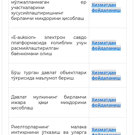
мўлжалланмаган ер
Хизматдан
участкаларини
фойдаланиш
хусусийлаштиришнинг
бирламчи миқдорини ҳисоблаш
«E-auksion» электрон савдо
Хизматдан
платформасида ғолиблик учун
фойдаланиш
расмийлаштирилган
баённомани олиш
Хизматдан
Бўш турган давлат объектлари
фойдаланиш
тўғрисида маълумот бериш
Давлат мулкининг бирламчи
Хизматдан
ижара ҳақи миқдорини
фойдаланиш
ҳисоблаш
Риелторларнинг малака
Хизматдан
имтиҳонини ўтказиш ва уларга
фойдаланиш