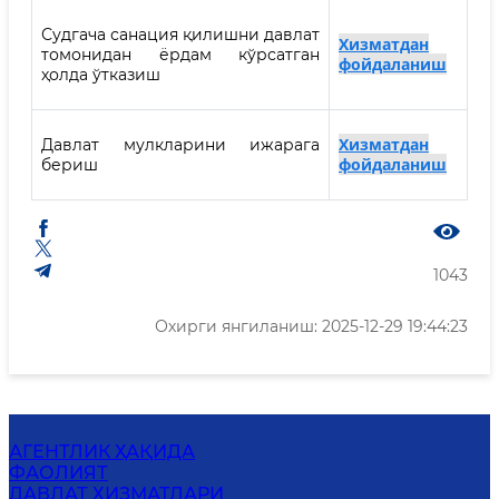
Судгача санация қилишни давлат
Хизматдан
томонидан ёрдам кўрсатган
фойдаланиш
ҳолда ўтказиш
Хизматдан
Давлат мулкларини ижарага
фойдаланиш
бериш
1043
Охирги янгиланиш: 2025-12-29 19:44:23
АГЕНТЛИК ҲАҚИДА
ФАОЛИЯТ
ДАВЛАТ ХИЗМАТЛАРИ