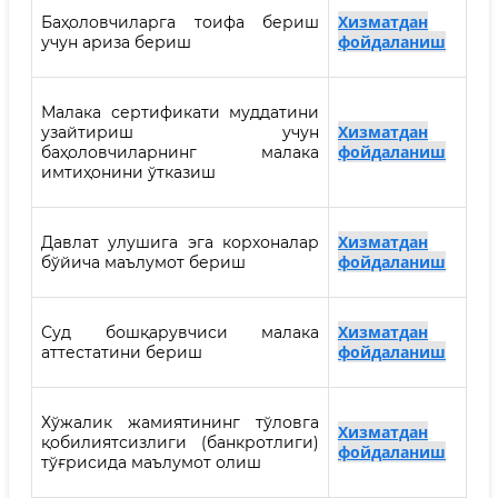
Хизматдан
Баҳоловчиларга тоифа бериш
фойдаланиш
учун ариза бериш
Малака сертификати муддатини
Хизматдан
узайтириш учун
фойдаланиш
баҳоловчиларнинг малака
имтиҳонини ўтказиш
Хизматдан
Давлат улушига эга корхоналар
фойдаланиш
бўйича маълумот бериш
Хизматдан
Суд бошқарувчиси малака
фойдаланиш
аттестатини бериш
Хўжалик жамиятининг тўловга
Хизматдан
қобилиятсизлиги (банкротлиги)
фойдаланиш
тўғрисида маълумот олиш