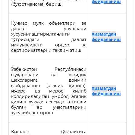
фойдаланиш
(буюртманома) бериш
Кўчмас мулк объектлари ва
давлат улушлари
Хизматдан
хусусийлаштирилганлиги
фойдаланиш
тўғрисидаги давлат
намунасидаги ордер ва
сертификатларни тақдим этиш
Ўзбекистон Республикаси
фуқаролари ва юридик
шахсларига доимий
фойдаланиш (эгалик қилиш),
Хизматдан
ижара ва мерос қилиб
фойдаланиш
қолдириладиган умрбод эгалик
қилиш ҳуқуқи асосида тегишли
бўлган ер участкаларини
хусусийлаштириш
Қишлоқ хўжалигига