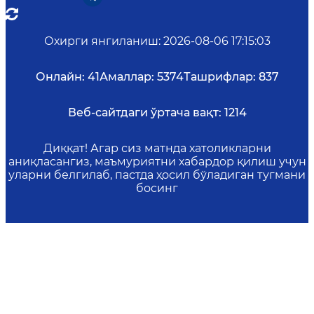
Охирги янгиланиш
:
2026-08-06 17:15:03
Онлайн:
41
Амаллар:
5374
Ташрифлар:
837
Веб-сайтдаги ўртача вақт:
1214
Диққат! Агар сиз матнда хатоликларни
аниқласангиз, маъмуриятни хабардор қилиш учун
уларни белгилаб, пастда ҳосил бўладиган тугмани
босинг