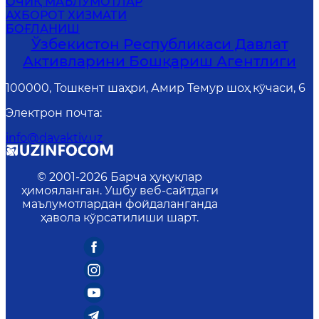
ОЧИҚ МАЪЛУМОТЛАР
АХБОРОТ ХИЗМАТИ
БОҒЛАНИШ
Ўзбекистон Республикаси Давлат
Активларини Бошқариш Агентлиги
100000, Тошкент шаҳри, Амир Темур шоҳ кўчаси, 6
Электрон почта
:
info@davaktiv.uz
© 2001-
2026
Барча ҳуқуқлар
ҳимояланган. Ушбу веб-сайтдаги
маълумотлардан фойдаланганда
ҳавола кўрсатилиши шарт.