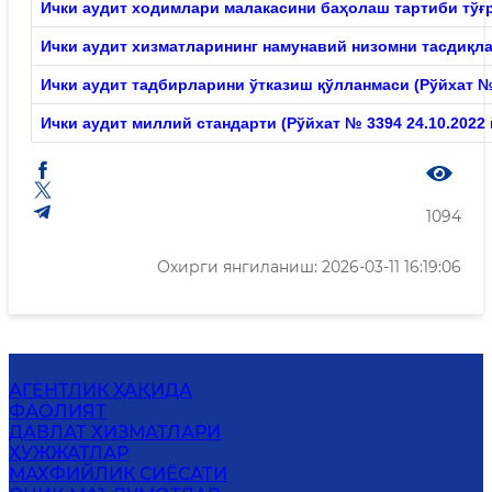
Ички аудит ходимлари малакасини баҳолаш тартиби тўғр
Ички аудит хизматларининг намунавий низомни тасдиқлаш
Ички аудит тадбирларини ўтказиш қўлланмаси (Рўйхат №3
Ички
аудит миллий стандарти (Рўйхат № 3394 24.10.2022 
1094
Охирги янгиланиш: 2026-03-11 16:19:06
АГЕНТЛИК ҲАҚИДА
ФАОЛИЯТ
ДАВЛАТ ХИЗМАТЛАРИ
ҲУЖЖАТЛАР
MАХФИЙЛИК СИЁСАТИ