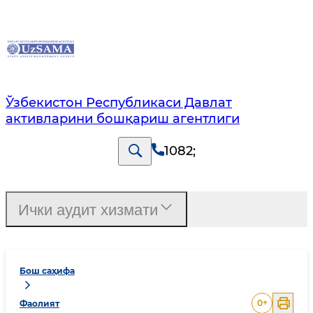
Ўзбекистон Республикаси Давлат
активларини бошқариш агентлиги
1082
;
Ички аудит хизмати
Бош саҳифа
0
+
Фаолият