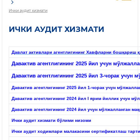
Ички аудит хизмати
ИЧКИ АУДИТ ХИЗМАТИ
Давлат активлари агентлигининг Хавфларни бошқариш қ
Давактив
агентлигининг 2025 йил учун мўлжалл
Давактив агентлигининг 2025 йил 3-чорак учун
Давактив агентлигининг 2025 йил 1-чорак учун мўлжалл
Давактив
агентлигининг 2024 йил I ярим йиллик учун м
Давактив
агентлигининг 2024 йил учун мўлжалланган ма
Ички
аудит хизмати бўлими низоми
Ички аудит ходимлари малакасини сертификатлаш тартиб