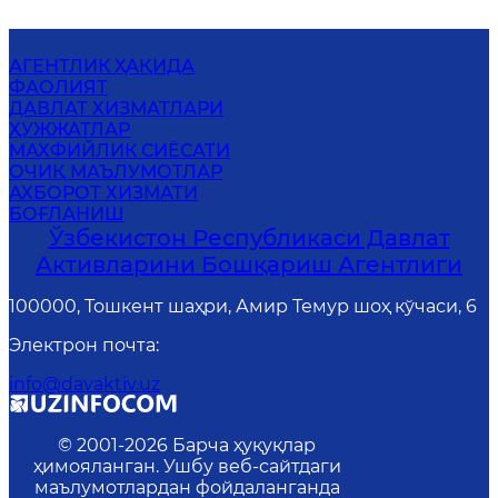
АГЕНТЛИК ҲАҚИДА
ФАОЛИЯТ
ДАВЛАТ ХИЗМАТЛАРИ
ҲУЖЖАТЛАР
MАХФИЙЛИК СИЁСАТИ
ОЧИҚ МАЪЛУМОТЛАР
АХБОРОТ ХИЗМАТИ
БОҒЛАНИШ
Ўзбекистон Республикаси Давлат
Активларини Бошқариш Агентлиги
100000, Тошкент шаҳри, Амир Темур шоҳ кўчаси, 6
Электрон почта
:
info@davaktiv.uz
© 2001-
2026
Барча ҳуқуқлар
ҳимояланган. Ушбу веб-сайтдаги
маълумотлардан фойдаланганда