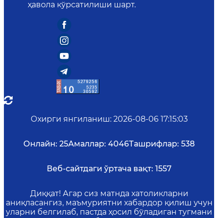
ҳавола кўрсатилиши шарт.
Охирги янгиланиш
:
2026-08-06 17:15:03
Онлайн:
25
Амаллар:
4046
Ташрифлар:
538
Веб-сайтдаги ўртача вақт:
1557
Диққат! Агар сиз матнда хатоликларни
аниқласангиз, маъмуриятни хабардор қилиш учун
уларни белгилаб, пастда ҳосил бўладиган тугмани