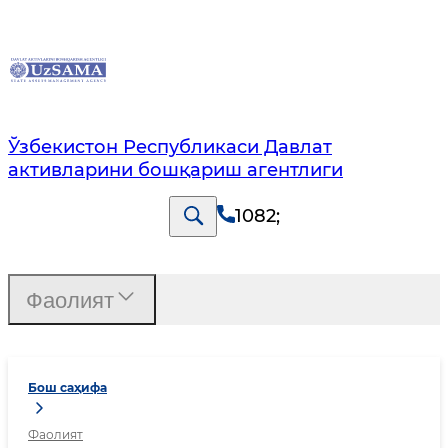
Ўзбекистон Республикаси Давлат
активларини бошқариш агентлиги
1082
;
Фаолият
Бош саҳифа
Фаолият