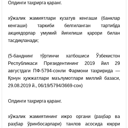
Олдинги таҳрирга қаранг.
хўжалик жамиятлари кузатув кенгаши (банклар
кенгаши) таркиби белгиланган тартибда
акциядорлар умумий йиғилиши қарори билан
тасдиқланади;
(5-банднинг тўртинчи хатбошиси Ўзбекистон
Республикаси Президентининг 2019 йил 29
августдаги ПФ-5794-сонли Фармони таҳририда —
Қонун ҳужжатлари маълумотлари миллий базаси,
29.08.2019 й., 06/19/5794/3669-сон)
Олдинги таҳрирга қаранг.
хўжалик жамиятининг ижро органи (раҳбар ва
раҳбар ўринбосарлари) танлов асосида юқори