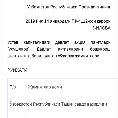
Ўзбекистон Республикаси Президентининг
2019 йил 14 январдаги ПҚ-4112-сон қарори
3-ИЛОВА
Устав капиталидаги давлат акция пакетлари
(улушлари) Давлат активларини бошқариш
агентлигига бериладиган хўжалик жамиятлари
РЎЙХАТИ
Т/р
Жамиятлар номи
Ўзбекистон Республикаси Ташқи савдо вазирлиги