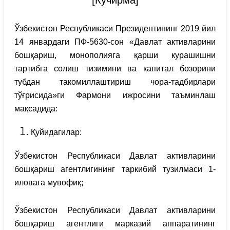
[Кўчирма]
Ўзбекистон Республикаси Президентининг 2019 йил
14 январдаги ПФ-5630-сон «Давлат активларини
бошқариш, монополияга қарши курашишни
тартибга солиш тизимини ва капитал бозорини
тубдан такомиллаштириш чора-тадбирлари
тўғрисида»ги Фармони ижросини таъминлаш
мақсадида:
Қуйидагилар:
Ўзбекистон Республикаси Давлат активларини
бошқариш агентлигининг таркибий тузилмаси 1-
иловага мувофиқ;
Ўзбекистон Республикаси Давлат активларини
бошқариш агентлиги марказий аппаратининг