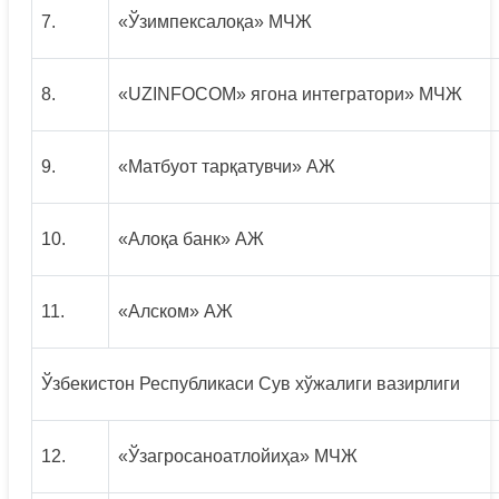
7.
«Ўзимпексалоқа» МЧЖ
8.
«UZINFOCOM» ягона интегратори» МЧЖ
9.
«Матбуот тарқатувчи» АЖ
10.
«Алоқа банк» АЖ
11.
«Алском» АЖ
Ўзбекистон Республикаси Сув хўжалиги вазирлиги
12.
«Ўзагросаноатлойиҳа» МЧЖ