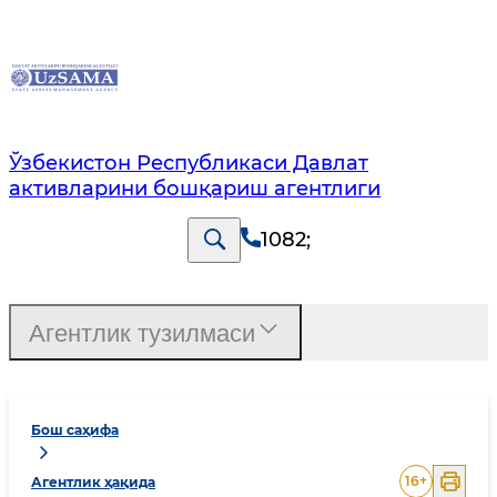
Ўзбекистон Республикаси Давлат
активларини бошқариш агентлиги
1082
;
Агентлик тузилмаси
Бош саҳифа
16
+
Агентлик ҳақида