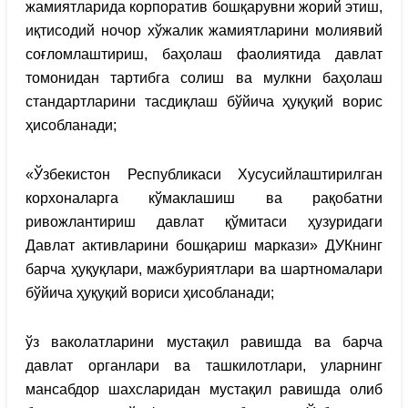
жамиятларида корпоратив бошқарувни жорий этиш,
иқтисодий ночор хўжалик жамиятларини молиявий
соғломлаштириш, баҳолаш фаолиятида давлат
томонидан тартибга солиш ва мулкни баҳолаш
стандартларини тасдиқлаш бўйича ҳуқуқий ворис
ҳисобланади;
«Ўзбекистон Республикаси Хусусийлаштирилган
корхоналарга кўмаклашиш ва рақобатни
ривожлантириш давлат қўмитаси ҳузуридаги
Давлат активларини бошқариш маркази» ДУКнинг
барча ҳуқуқлари, мажбуриятлари ва шартномалари
бўйича ҳуқуқий вориси ҳисобланади;
ўз ваколатларини мустақил равишда ва барча
давлат органлари ва ташкилотлари, уларнинг
мансабдор шахсларидан мустақил равишда олиб