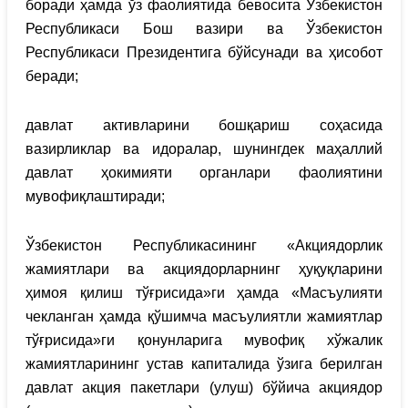
боради ҳамда ўз фаолиятида бевосита Ўзбекистон
Республикаси Бош вазири ва Ўзбекистон
Республикаси Президентига бўйсунади ва ҳисобот
беради;
давлат активларини бошқариш соҳасида
вазирликлар ва идоралар, шунингдек маҳаллий
давлат ҳокимияти органлари фаолиятини
мувофиқлаштиради;
Ўзбекистон Республикасининг «Акциядорлик
жамиятлари ва акциядорларнинг ҳуқуқларини
ҳимоя қилиш тўғрисида»ги ҳамда «Масъулияти
чекланган ҳамда қўшимча масъулиятли жамиятлар
тўғрисида»ги қонунларига мувофиқ хўжалик
жамиятларининг устав капиталида ўзига берилган
давлат акция пакетлари (улуш) бўйича акциядор