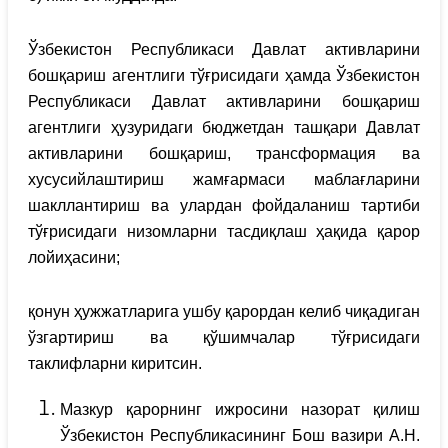
Ўзбекистон Республикаси Давлат активларини
бошқариш агентлиги тўғрисидаги ҳамда Ўзбекистон
Республикаси Давлат активларини бошқариш
агентлиги ҳузуридаги бюджетдан ташқари Давлат
активларини бошқариш, трансформация ва
хусусийлаштириш жамғармаси маблағларини
шакллантириш ва улардан фойдаланиш тартиби
тўғрисидаги низомларни тасдиқлаш ҳақида қарор
лойиҳасини;
қонун ҳужжатларига ушбу қарордан келиб чиқадиган
ўзгартириш ва қўшимчалар тўғрисидаги
таклифларни киритсин.
Мазкур қарорнинг ижросини назорат қилиш
Ўзбекистон Республикасининг Бош вазири А.Н.