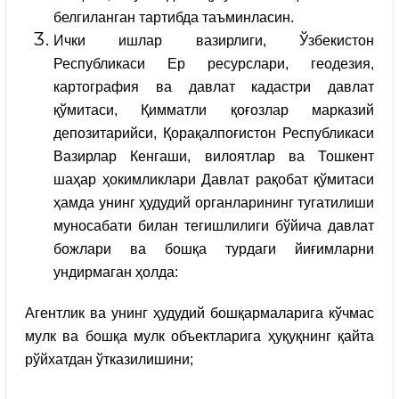
белгиланган тартибда таъминласин.
Ички ишлар вазирлиги, Ўзбекистон
Республикаси Ер ресурслари, геодезия,
картография ва давлат кадастри давлат
қўмитаси, Қимматли қоғозлар марказий
депозитарийси, Қорақалпоғистон Республикаси
Вазирлар Кенгаши, вилоятлар ва Тошкент
шаҳар ҳокимликлари Давлат рақобат қўмитаси
ҳамда унинг ҳудудий органларининг тугатилиши
муносабати билан тегишлилиги бўйича давлат
божлари ва бошқа турдаги йиғимларни
ундирмаган ҳолда:
Агентлик ва унинг ҳудудий бошқармаларига кўчмас
мулк ва бошқа мулк объектларига ҳуқуқнинг қайта
рўйхатдан ўтказилишини;