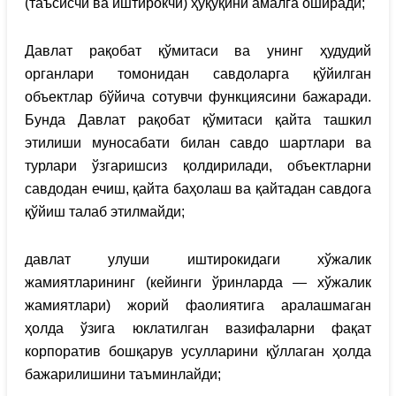
(таъсисчи ва иштирокчи) ҳуқуқини амалга оширади;
Давлат рақобат қўмитаси ва унинг ҳудудий
органлари томонидан савдоларга қўйилган
объектлар бўйича сотувчи функциясини бажаради.
Бунда Давлат рақобат қўмитаси қайта ташкил
этилиши муносабати билан савдо шартлари ва
турлари ўзгаришсиз қолдирилади, объектларни
савдодан ечиш, қайта баҳолаш ва қайтадан савдога
қўйиш талаб этилмайди;
давлат улуши иштирокидаги хўжалик
жамиятларининг (кейинги ўринларда — хўжалик
жамиятлари) жорий фаолиятига аралашмаган
ҳолда ўзига юклатилган вазифаларни фақат
корпоратив бошқарув усулларини қўллаган ҳолда
бажарилишини таъминлайди;