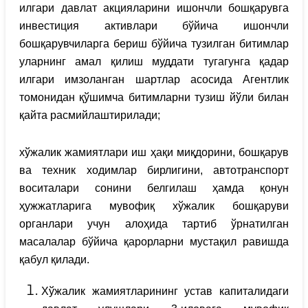
илгари давлат акцияларини ишончли бошқарувга
инвестиция активлари бўйича ишончли
бошқарувчиларга бериш бўйича тузилган битимлар
уларнинг амал қилиш муддати тугагунга қадар
илгари имзоланган шартлар асосида Агентлик
томонидан қўшимча битимларни тузиш йўли билан
қайта расмийлаштирилади;
хўжалик жамиятлари иш ҳақи миқдорини, бошқарув
ва техник ходимлар бирлигини, автотранспорт
воситалари сонини белгилаш ҳамда қонун
ҳужжатларига мувофиқ хўжалик бошқаруви
органлари учун алоҳида тартиб ўрнатилган
масалалар бўйича қарорларни мустақил равишда
қабул қилади.
Хўжалик жамиятларининг устав капиталидаги