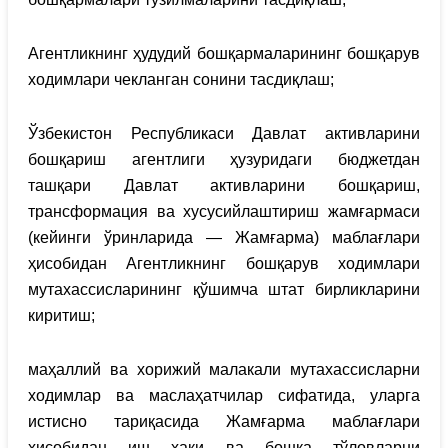
Агентликнинг ҳудудий бошқармаларининг бошқарув
ходимлари чекланган сонини тасдиқлаш;
Ўзбекистон Республикаси Давлат активларини
бошқариш агентлиги ҳузуридаги бюджетдан
ташқари Давлат активларини бошқариш,
трансформация ва хусусийлаштириш жамғармаси
(кейинги ўринларида — Жамғарма) маблағлари
ҳисобидан Агентликнинг бошқарув ходимлари
мутахассисларининг қўшимча штат бирликларини
киритиш;
маҳаллий ва хорижий малакали мутахассисларни
ходимлар ва маслаҳатчилар сифатида, уларга
истисно тариқасида Жамғарма маблағлари
ҳисобидан иш ҳақи ва бошқа тўловларни