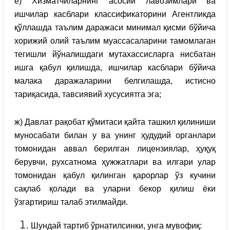
е) Хизматчиларнинг асосий лавозимлари ва
ишчилар касблари классификаторини Агентликда
қўллашда таълим даражаси минимал қисми бўйича
хорижий олий таълим муассасаларини тамомлаган
тегишли йўналишдаги мутахассисларга нисбатан
ишга қабул қилишда, ишчилар касблари бўйича
малака даражаларини белгилашда, истисно
тариқасида, тавсиявий хусусиятга эга;
ж) Давлат рақобат қўмитаси қайта ташкил қилиниши
муносабати билан у ва унинг ҳудудий органлари
томонидан аввал берилган лицензиялар, ҳуқуқ
берувчи, рухсатнома ҳужжатлари ва илгари улар
томонидан қабул қилинган қарорлар ўз кучини
сақлаб қолади ва уларни бекор қилиш ёки
ўзгартириш талаб этилмайди.
Шундай тартиб ўрнатилсинки, унга мувофиқ: