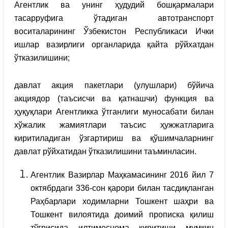
Агентлик ва унинг ҳудудий бошқармалари
тасарруфига ўтадиган автотранспорт
воситаларининг Ўзбекистон Республикаси Ички
ишлар вазирлиги органларида қайта рўйхатдан
ўтказилишини;
давлат акция пакетлари (улушлари) бўйича
акциядор (таъсисчи ва қатнашчи) функция ва
ҳуқуқлари Агентликка ўтганлиги муносабати билан
хўжалик жамиятлари таъсис ҳужжатларига
киритиладиган ўзгартириш ва қўшимчаларнинг
давлат рўйхатидан ўтказилишини таъминласин.
Агентлик Вазирлар Маҳкамасининг 2016 йил 7
октябрдаги 336-сон қарори билан тасдиқланган
Раҳбарлари ходимларни Тошкент шаҳри ва
Тошкент вилоятида доимий прописка қилиш
тўғрисида илтимоснома киритиши мумкин