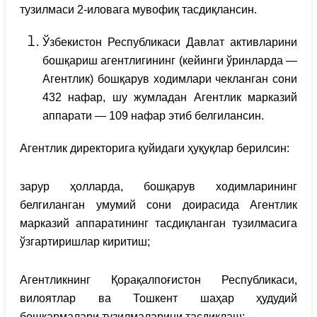
тузилмаси 2-иловага мувофиқ тасдиқлансин.
Ўзбекистон Республикаси Давлат активларини
бошқариш агентлигининг (кейинги ўринларда —
Агентлик) бошқарув ходимлари чекланган сони
432 нафар, шу жумладан Агентлик марказий
аппарати — 109 нафар этиб белгилансин.
Агентлик директорига қуйидаги ҳуқуқлар берилсин:
зарур ҳолларда, бошқарув ходимларининг
белгиланган умумий сони доирасида Агентлик
марказий аппаратининг тасдиқланган тузилмасига
ўзгартиришлар киритиш;
Агентликнинг Қорақалпоғистон Республикаси,
вилоятлар ва Тошкент шаҳар ҳудудий
бошқармалари тузилмаларини тасдиқлаш;