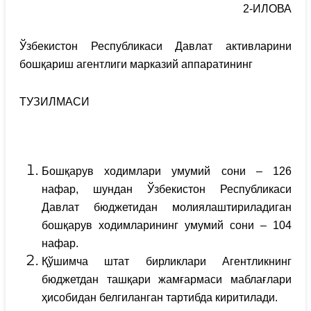
2-ИЛОВА
Ўзбекистон Республикаси Давлат активларини
бошқариш агентлиги марказий аппаратининг
ТУЗИЛМАСИ
Бошқарув ходимлари умумий сони – 126
нафар, шундан Ўзбекистон Республикаси
Давлат бюджетидан молиялаштириладиган
бошқарув ходимларининг умумий сони – 104
нафар.
Қўшимча штат бирликлари Агентликнинг
бюджетдан ташқари жамғармаси маблағлари
ҳисобидан белгиланган тартибда киритилади.