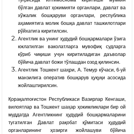
бўлган давлат ҳокимияти органлари, давлат ва
хўжалик бошқаруви органлари, республика
аҳамиятига молик бошқа давлат ташкилотлари
рўйхатига киритилсин.
Агентлик ва унинг ҳудудий бошқармалари ўзига
юклатилган ваколатларга мувофиқ судларга
кўриб чиқиши учун киритиладиган даъволар
бўйича давлат божи тўлашдан озод қилинсин.
Агентлик Тошкент шаҳри, А. Темур кўчаси, 6-уй
манзилига оператив бошқарув ҳуқуқи асосида
жойлаштирилсин.
Қорақалпоғистон Республикаси Вазирлар Кенгаши,
вилоятлар ва Тошкент шаҳар ҳокимликлари бир ой
муддатда Агентликнинг ҳудудий бошқармаларини
тугатилган Давлат рақобат қўмитаси ҳудудий
органларининг ҳозирги жойлашуви бўйича