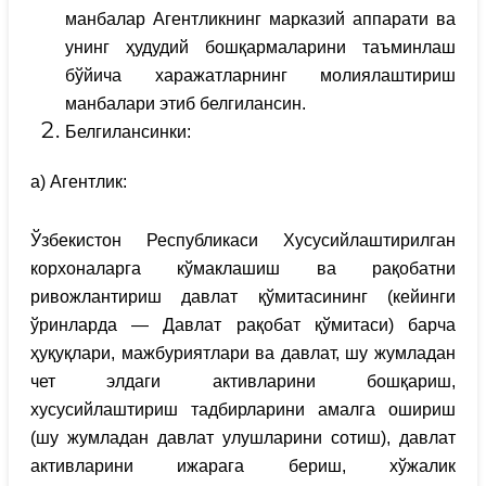
манбалар Агентликнинг марказий аппарати ва
унинг ҳудудий бошқармаларини таъминлаш
бўйича харажатларнинг молиялаштириш
манбалари этиб белгилансин.
Белгилансинки:
а) Агентлик:
Ўзбекистон Республикаси Хусусийлаштирилган
корхоналарга кўмаклашиш ва рақобатни
ривожлантириш давлат қўмитасининг (кейинги
ўринларда — Давлат рақобат қўмитаси) барча
ҳуқуқлари, мажбуриятлари ва давлат, шу жумладан
чет элдаги активларини бошқариш,
хусусийлаштириш тадбирларини амалга ошириш
(шу жумладан давлат улушларини сотиш), давлат
активларини ижарага бериш, хўжалик