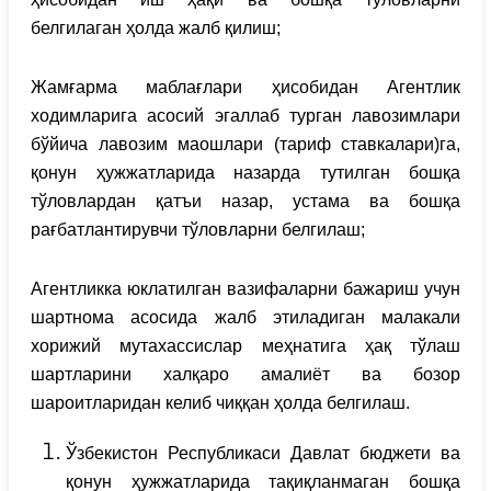
белгилаган ҳолда жалб қилиш;
Жамғарма маблағлари ҳисобидан Агентлик
ходимларига асосий эгаллаб турган лавозимлари
бўйича лавозим маошлари (тариф ставкалари)га,
қонун ҳужжатларида назарда тутилган бошқа
тўловлардан қатъи назар, устама ва бошқа
рағбатлантирувчи тўловларни белгилаш;
Агентликка юклатилган вазифаларни бажариш учун
шартнома асосида жалб этиладиган малакали
хорижий мутахассислар меҳнатига ҳақ тўлаш
шартларини халқаро амалиёт ва бозор
шароитларидан келиб чиққан ҳолда белгилаш.
Ўзбекистон Республикаси Давлат бюджети ва
қонун ҳужжатларида тақиқланмаган бошқа