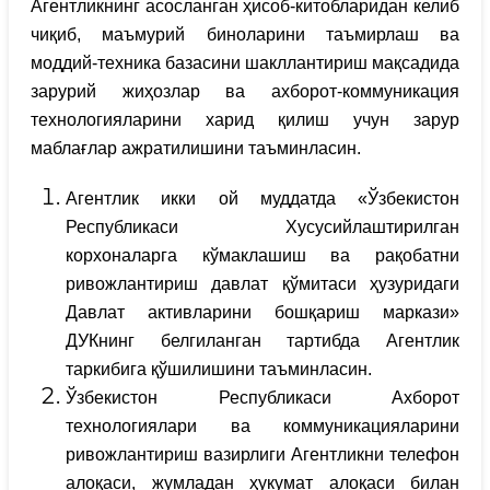
Агентликнинг асосланган ҳисоб-китобларидан келиб
чиқиб, маъмурий биноларини таъмирлаш ва
моддий-техника базасини шакллантириш мақсадида
зарурий жиҳозлар ва ахборот-коммуникация
технологияларини харид қилиш учун зарур
маблағлар ажратилишини таъминласин.
Агентлик икки ой муддатда «Ўзбекистон
Республикаси Хусусийлаштирилган
корхоналарга кўмаклашиш ва рақобатни
ривожлантириш давлат қўмитаси ҳузуридаги
Давлат активларини бошқариш маркази»
ДУКнинг белгиланган тартибда Агентлик
таркибига қўшилишини таъминласин.
Ўзбекистон Республикаси Ахборот
технологиялари ва коммуникацияларини
ривожлантириш вазирлиги Агентликни телефон
алоқаси, жумладан ҳукумат алоқаси билан