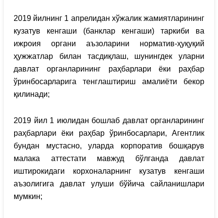
2019 йилнинг 1 апрелидан хўжалик жамиятларининг
кузатув кенгаши (банклар кенгаши) таркиби ва
ижроия органи аъзоларини норматив-ҳуқуқий
ҳужжатлар билан тасдиқлаш, шунингдек уларни
давлат органларининг раҳбарлари ёки раҳбар
ўринбосарларига тенглаштириш амалиёти бекор
қилинади;
2019 йил 1 июлидан бошлаб давлат органларининг
раҳбарлари ёки раҳбар ўринбосарлари, Агентлик
бундан мустасно, уларда корпоратив бошқарув
малака аттестати мавжуд бўлганда давлат
иштирокидаги корхоналарнинг кузатув кенгаши
аъзолигига давлат улуши бўйича сайланишлари
мумкин;