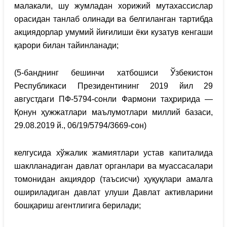
малакали, шу жумладан хорижий мутахассислар
орасидан танлаб олинади ва белгиланган тартибда
акциядорлар умумий йиғилиши ёки кузатув кенгаши
қарори билан тайинланади;
(5-банднинг бешинчи хатбошиси Ўзбекистон
Республикаси Президентининг 2019 йил 29
августдаги ПФ-5794-сонли Фармони таҳририда —
Қонун ҳужжатлари маълумотлари миллий базаси,
29.08.2019 й., 06/19/5794/3669-сон)
келгусида хўжалик жамиятлари устав капиталида
шаклланадиган давлат органлари ва муассасалари
томонидан акциядор (таъсисчи) ҳуқуқлари амалга
ошириладиган давлат улуши Давлат активларини
бошқариш агентлигига берилади;