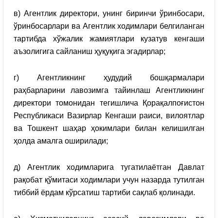
в) Агентлик директори, унинг биринчи ўринбосари,
ўринбосарлари ва Агентлик ходимлари белгиланган
тартибда хўжалик жамиятлари кузатув кенгаши
аъзолигига сайланиш ҳуқуқига эгадирлар;
г) Агентликнинг ҳудудий бошқармалари
раҳбарларини лавозимга тайинлаш Агентликнинг
директори томонидан тегишлича Қорақалпоғистон
Республикаси Вазирлар Кенгаши раиси, вилоятлар
ва Тошкент шаҳар ҳокимлари билан келишилган
ҳолда амалга оширилади;
д) Агентлик ходимларига тугатилаётган Давлат
рақобат қўмитаси ходимлари учун назарда тутилган
тиббий ёрдам кўрсатиш тартиби сақлаб қолинади.