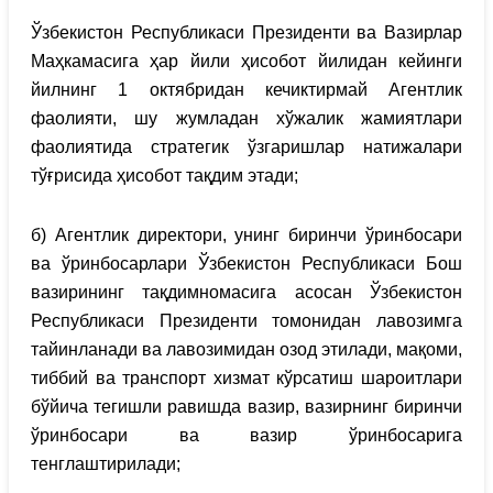
Ўзбекистон Республикаси Президенти ва Вазирлар
Маҳкамасига ҳар йили ҳисобот йилидан кейинги
йилнинг 1 октябридан кечиктирмай Агентлик
фаолияти, шу жумладан хўжалик жамиятлари
фаолиятида стратегик ўзгаришлар натижалари
тўғрисида ҳисобот тақдим этади;
б) Агентлик директори, унинг биринчи ўринбосари
ва ўринбосарлари Ўзбекистон Республикаси Бош
вазирининг тақдимномасига асосан Ўзбекистон
Республикаси Президенти томонидан лавозимга
тайинланади ва лавозимидан озод этилади, мақоми,
тиббий ва транспорт хизмат кўрсатиш шароитлари
бўйича тегишли равишда вазир, вазирнинг биринчи
ўринбосари ва вазир ўринбосарига
тенглаштирилади;