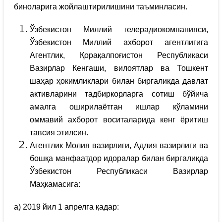
биноларига жойлаштирилишини таъминласин.
Ўзбекистон Миллий телерадиокомпанияси,
Ўзбекистон Миллий ахборот агентлигига
Агентлик, Қорақалпоғистон Республикаси
Вазирлар Кенгаши, вилоятлар ва Тошкент
шаҳар ҳокимликлари билан биргаликда давлат
активларини тадбиркорларга сотиш бўйича
амалга оширилаётган ишлар кўламини
оммавий ахборот воситаларида кенг ёритиш
тавсия этилсин.
Агентлик Молия вазирлиги, Адлия вазирлиги ва
бошқа манфаатдор идоралар билан биргаликда
Ўзбекистон Республикаси Вазирлар
Маҳкамасига:
а) 2019 йил 1 апрелга қадар: