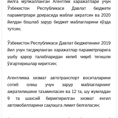
йилга мўлжалланган Агентлик харажатлари учун
Ўзбекистон Республикаси Давлат бюджети
параметрлари доирасида маблағ ажратсин ва 2020
йилдан бошлаб зарур бюджет маблағларини кўзда
тутсин;
Ўзбекистон Республикаси Давлат бюджетининг 2019
йил учун тасдиқланган харажатлар параметрларига
ушбу қарор талабларидан келиб чиқиб тегишли
ўзгартиришлар киритсин;
Агентликка хизмат автотранспорт воситаларини
сотиб олиш учун зарур маблағларнинг
ажратилишини таъминласин ва 12 та, шу жумладан
9 та шахсий бириктирилган хизмат енгил
автомобилларини сақлашга лимит белгиласин;