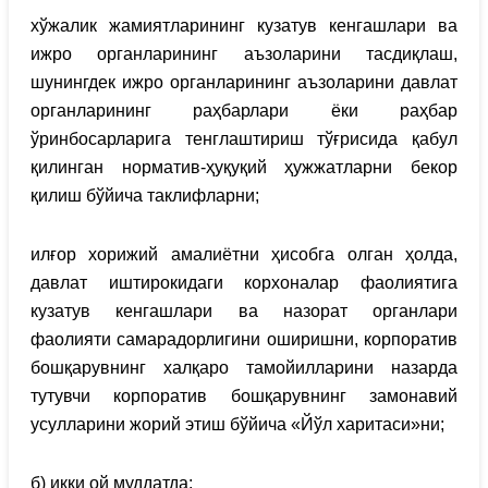
хўжалик жамиятларининг кузатув кенгашлари ва
ижро органларининг аъзоларини тасдиқлаш,
шунингдек ижро органларининг аъзоларини давлат
органларининг раҳбарлари ёки раҳбар
ўринбосарларига тенглаштириш тўғрисида қабул
қилинган норматив-ҳуқуқий ҳужжатларни бекор
қилиш бўйича таклифларни;
илғор хорижий амалиётни ҳисобга олган ҳолда,
давлат иштирокидаги корхоналар фаолиятига
кузатув кенгашлари ва назорат органлари
фаолияти самарадорлигини оширишни, корпоратив
бошқарувнинг халқаро тамойилларини назарда
тутувчи корпоратив бошқарувнинг замонавий
усулларини жорий этиш бўйича «Йўл харитаси»ни;
б) икки ой муддатда: