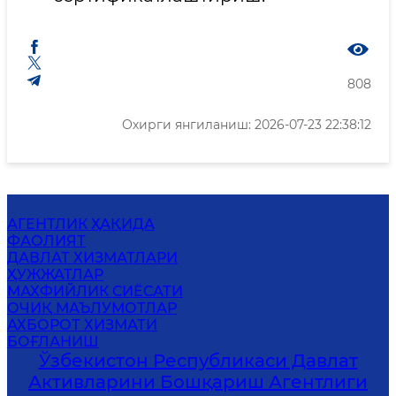
808
Охирги янгиланиш: 2026-07-23 22:38:12
АГЕНТЛИК ҲАҚИДА
ФАОЛИЯТ
ДАВЛАТ ХИЗМАТЛАРИ
ҲУЖЖАТЛАР
MАХФИЙЛИК СИЁСАТИ
ОЧИҚ МАЪЛУМОТЛАР
АХБОРОТ ХИЗМАТИ
БОҒЛАНИШ
Ўзбекистон Республикаси Давлат
Активларини Бошқариш Агентлиги