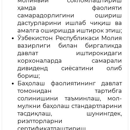
молиявий соғломлаштириш
ҳамда фаолияти
самарадорлигини ошириш
дастурларини ишлаб чиқиш ва
амалга оширишда иштирок этиш;
Ўзбекистон Республикаси Молия
вазирлиги билан биргаликда
давлат иштирокидаги
корхоналарда самарали
дивиденд сиёсатини олиб
бориш;
Баҳолаш фаолиятининг давлат
томонидан тартибга
солинишини таъминлаш, мол-
мулкни баҳолаш стандартларини
тасдиқлаш, шунингдек,
риэлторларни
сертификатлаштириш.