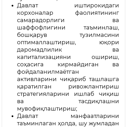
Давлат иштирокидаги
корхоналар фаолиятининг
самарадорлиги ва
шаффофлигини таъминлаш,
бошқарув тузилмасини
оптималлаштириш, юқори
даромадлилик ва
капитализацияни ошириш,
соҳасига кирмайдиган ва
фойдаланилмаётган
активларини чиқариб ташлашга
қаратилган ривожлантириш
стратегияларини ишлаб чиқиш
ва тасдиқлашни
мувофиқлаштириш;
Давлат манфаатларини
таъминлаган ҳолда, шу жумладан