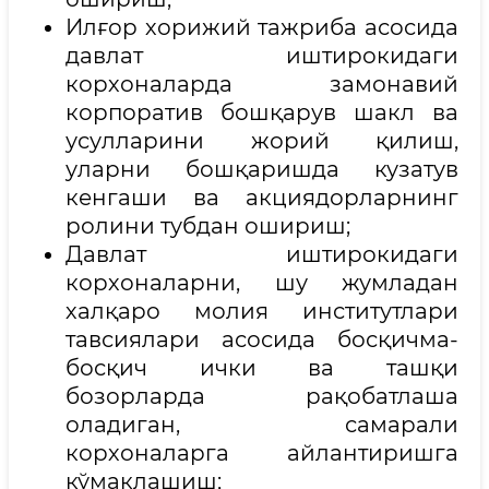
Илғор хорижий тажриба асосида
давлат иштирокидаги
корхоналарда замонавий
корпоратив бошқарув шакл ва
усулларини жорий қилиш,
уларни бошқаришда кузатув
кенгаши ва акциядорларнинг
ролини тубдан ошириш;
Давлат иштирокидаги
корхоналарни, шу жумладан
халқаро молия институтлари
тавсиялари асосида босқичма-
босқич ички ва ташқи
бозорларда рақобатлаша
оладиган, самарали
корхоналарга айлантиришга
кўмаклашиш;