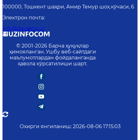
100000, Тошкент шаҳри, Амир Темур шоҳ кўчаси, 6
Электрон почта
:
info@davaktiv.uz
© 2001-
2026
Барча ҳуқуқлар
ҳимояланган. Ушбу веб-сайтдаги
маълумотлардан фойдаланганда
ҳавола кўрсатилиши шарт.
Охирги янгиланиш
:
2026-08-06 17:15:03