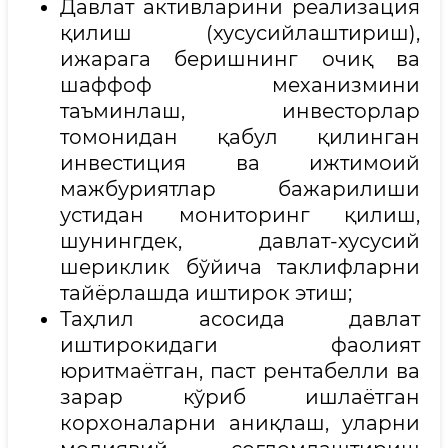
Давлат активларини реализация
қилиш (хусусийлаштириш),
ижарага беришнинг очиқ ва
шаффоф механизмини
таъминлаш, инвесторлар
томонидан қабул қилинган
инвестиция ва ижтимоий
мажбуриятлар бажарилиши
устидан мониторинг қилиш,
шунингдек, давлат-хусусий
шериклик бўйича таклифларни
тайёрлашда иштирок этиш;
Таҳлил асосида давлат
иштирокидаги фаолият
юритмаётган, паст рентабелли ва
зарар кўриб ишлаётган
корхоналарни аниқлаш, уларни