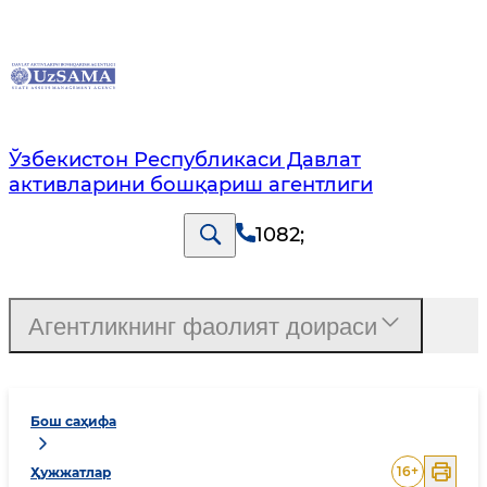
Ўзбекистон Республикаси Давлат
активларини бошқариш агентлиги
1082
;
Агентликнинг фаолият доираси
Бош саҳифа
16
+
Ҳужжатлар