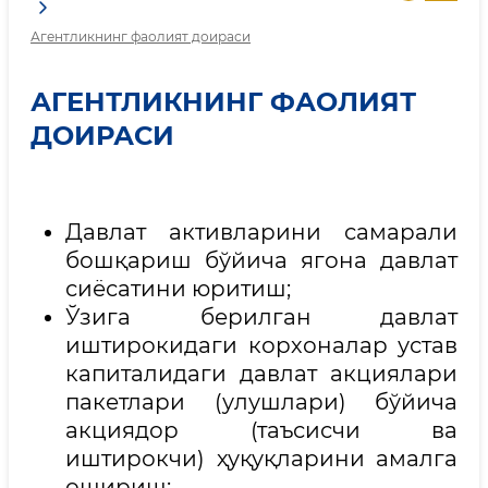
Агентликнинг фаолият доираси
АГЕНТЛИКНИНГ ФАОЛИЯТ
ДОИРАСИ
Давлат активларини самарали
бошқариш бўйича ягона давлат
сиёсатини юритиш;
Ўзига берилган давлат
иштирокидаги корхоналар устав
капиталидаги давлат акциялари
пакетлари (улушлари) бўйича
акциядор (таъсисчи ва
иштирокчи) ҳуқуқларини амалга
ошириш;