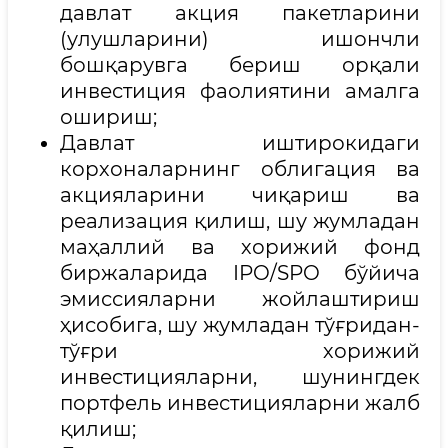
давлат акция пакетларини
(улушларини) ишончли
бошқарувга бериш орқали
инвестиция фаолиятини амалга
ошириш;
Давлат иштирокидаги
корхоналарнинг облигация ва
акцияларини чиқариш ва
реализация қилиш, шу жумладан
маҳаллий ва хорижий фонд
биржаларида IPO/SPO бўйича
эмиссияларни жойлаштириш
ҳисобига, шу жумладан тўғридан-
тўғри хорижий
инвестицияларни, шунингдек
портфель инвестицияларни жалб
қилиш;