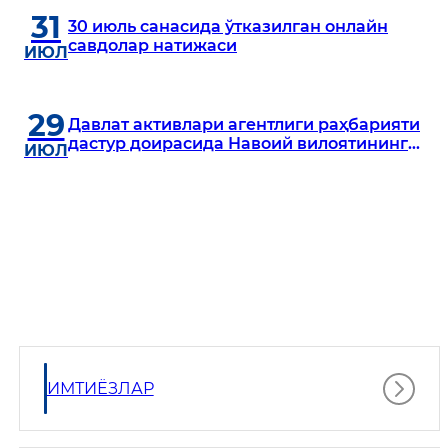
31
30 июль санасида ўтказилган онлайн
савдолар натижаси
ИЮЛ
29
Давлат активлари агентлиги раҳбарияти
дастур доирасида Навоий вилоятининг
ИЮЛ
Кармана, Навбаҳор, Хатирчи ва Нурота
туманларида ўрганиш ўтказмоқда
ИМТИЁЗЛАР