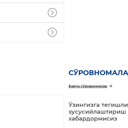
СЎРОВНОМАЛА
Барча сўровномалар
Ўзингизга тегишли
хусусийлаштириш 
хабардормисиз