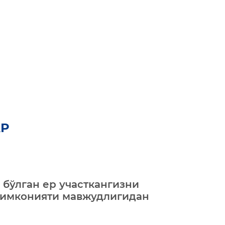
Р
 бўлган ер участкангизни
имконияти мавжудлигидан