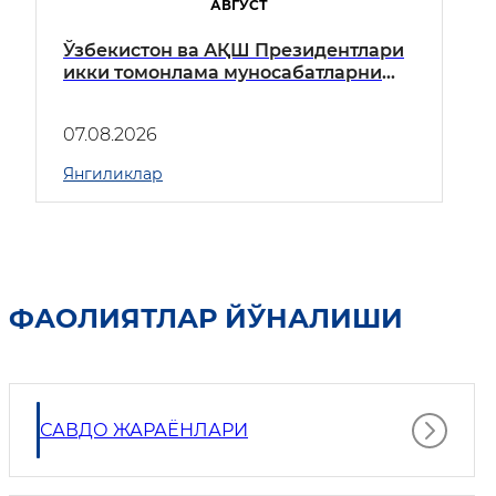
АВГУСТ
Ўзбекистон ва АҚШ Президентлари
икки томонлама муносабатларни
янада мустаҳкамлаш
истиқболларини муҳокама
07.08.2026
қилдилар
Янгиликлар
ФАОЛИЯТЛАР ЙЎНАЛИШИ
САВДО ЖАРАЁНЛАРИ