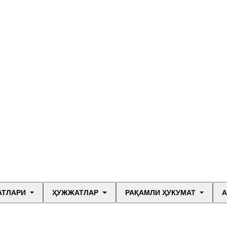
АТЛАРИ
ҲУЖЖАТЛАР
РАҚАМЛИ ҲУКУМАТ
А