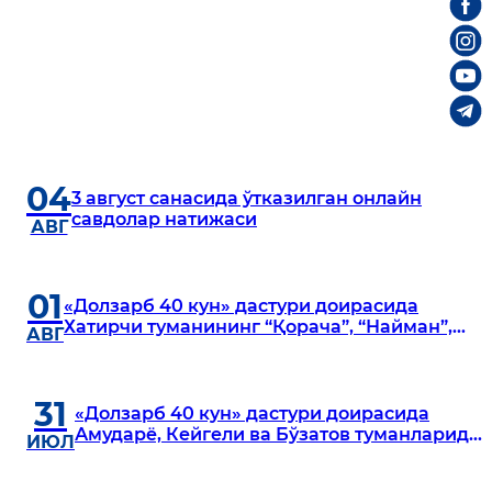
04
3 август санасида ўтказилган онлайн
савдолар натижаси
АВГ
01
«Долзарб 40 кун» дастури доирасида
Хатирчи туманининг “Қорача”, “Найман”,
АВГ
“А.Навоий” ва “Дамариқ” маҳаллаларида
манзилли ўрганишлар олиб борилди
31
«Долзарб 40 кун» дастури доирасида
Амударё, Кейгели ва Бўзатов туманларида
ИЮЛ
манзилли ўрганишлар олиб борилди