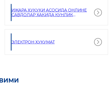
ИЖАРА ҲУҚУҚИ АСОСИДА ОНЛИНЕ
САВДОЛАР ҲАҚИДА КУНЛИК
МАЪЛУМОТ
ЭЛЕКТРОН ҲУКУМАТ
ҚВИМИ