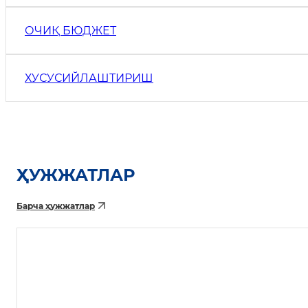
ОЧИҚ БЮДЖEТ
ХУСУСИЙЛАШТИРИШ
ҲУЖЖАТЛАР
Барча ҳужжатлар