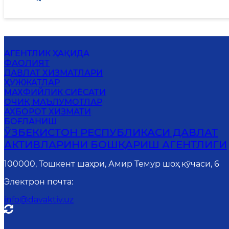
АГЕНТЛИК ҲАҚИДА
ФАОЛИЯТ
ДАВЛАТ ХИЗМАТЛАРИ
ҲУЖЖАТЛАР
MАХФИЙЛИК СИЁСАТИ
ОЧИҚ МАЪЛУМОТЛАР
АХБОРОТ ХИЗМАТИ
БОҒЛАНИШ
ЎЗБЕКИСТОН РЕСПУБЛИКАСИ ДАВЛАТ
АКТИВЛАРИНИ БОШҚАРИШ АГЕНТЛИГИ
100000, Тошкент шаҳри, Амир Темур шоҳ кўчаси, 6
Электрон почта
:
info@davaktiv.uz