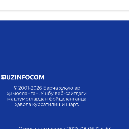
© 2001-
2026
Барча ҳуқуқлар
ҳимояланган. Ушбу веб-сайтдаги
маълумотлардан фойдаланганда
ҳавола кўрсатилиши шарт.
Охирги янгиланиш
:
2026-08-06 12:51:53