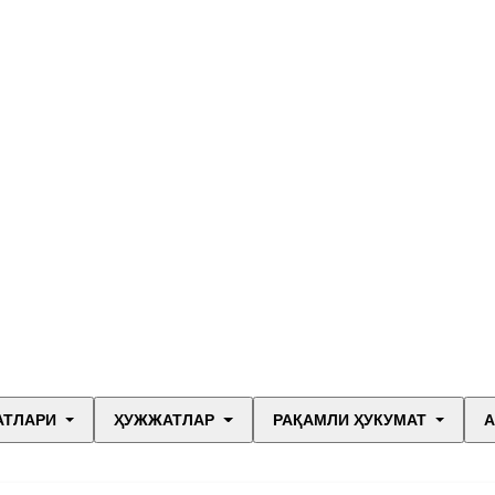
АТЛАРИ
ҲУЖЖАТЛАР
РАҚАМЛИ ҲУКУМАТ
А