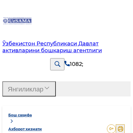
Ўзбекистон Республикаси Давлат
активларини бошқариш агентлиги
1082
;
Янгиликлар
Бош саҳифа
0
+
Ахборот хизмати