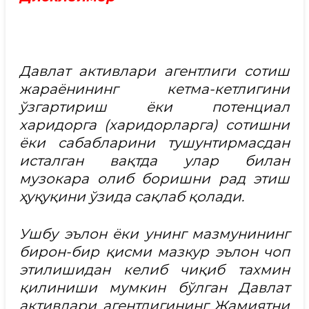
Давлат активлари агентлиги сотиш
жараёнининг кетма-кетлигини
ўзгартириш ёки потенциал
харидорга (харидорларга) сотишни
ёки сабабларини тушунтирмасдан
исталган вақтда улар билан
музокара олиб боришни рад этиш
ҳуқуқини ўзида сақлаб қолади.
Ушбу эълон ёки унинг мазмунининг
бирон-бир қисми мазкур эълон чоп
этилишидан келиб чиқиб тахмин
қилиниши мумкин бўлган Давлат
активлари агентлигининг Жамиятни