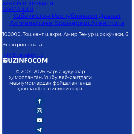
АХБОРОТ ХИЗМАТИ
БОҒЛАНИШ
Ўзбекистон Республикаси Давлат
Активларини Бошқариш Агентлиги
100000, Тошкент шаҳри, Амир Темур шоҳ кўчаси, 6
Электрон почта
:
info@davaktiv.uz
© 2001-
2026
Барча ҳуқуқлар
ҳимояланган. Ушбу веб-сайтдаги
маълумотлардан фойдаланганда
ҳавола кўрсатилиши шарт.