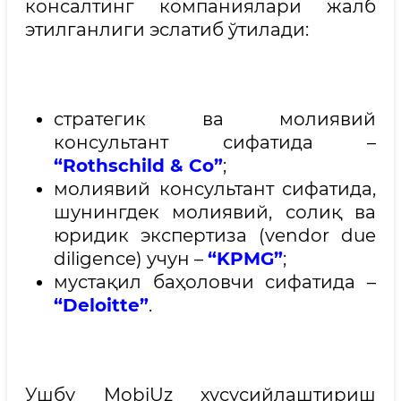
консалтинг компаниялари жалб
этилганлиги эслатиб ўтилади:
стратегик ва молиявий
консультант сифатида –
“Rothschild & Co”
;
молиявий консультант сифатида,
шунингдек молиявий, солиқ ва
юридик экспертиза (vendor due
diligence) учун –
“KPMG”
;
мустақил баҳоловчи сифатида –
“Deloitte”
.
Ушбу MobiUz хусусийлаштириш