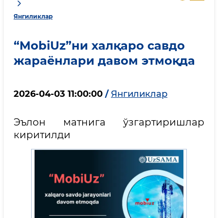
Янгиликлар
“MobiUz”ни халқаро савдо
жараёнлари давом этмоқда
2026-04-03 11:00:00
/
Янгиликлар
Эълон матнига ўзгартиришлар
киритилди