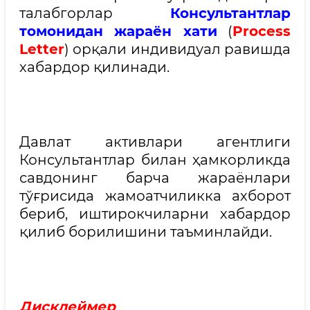
талабгорлар
Консультантлар
томонидан жараён хати
(
Process
Letter
) орқали индивидуал равишда
хабардор қилинади.
Давлат активлари агентлиги
Консультантлар билан ҳамкорликда
савдонинг барча жараёнлари
тўғрисида жамоатчиликка ахборот
бериб, иштирокчиларни хабардор
қилиб борилишини таъминлайди.
Дисклеймер