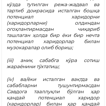
кўзда тутилган режа-жадвал ва
тартиб доирасида исталган бошқа
потенциал харидорни
(харидорларни) олдиндан
огоҳлантирмасдан чиқариб
ташлаган ҳолда бир ёки бир нечта
потенциал харидорлар билан
музокаралар олиб бориш;
(iii) аниқ сабабга кўра сотиш
жараёнини тўхтатиш;
(iv) ва/ёки исталган вақтда ва
сабабларни тушунтирмасдан
Савдога тааллуқли бўлган ҳар
қандай потенциал харидор
(харидорлар) билан ҳар қандай