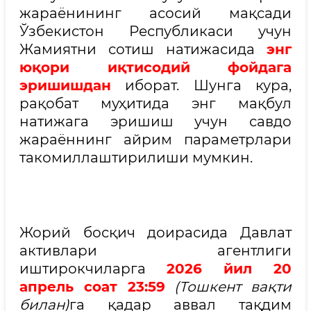
жараёнининг асосий мақсади
Ўзбекистон Республикаси учун
Жамиятни сотиш натижасида
энг
юқори иқтисодий фойдага
эришишдан
иборат. Шунга кура,
рақобат муҳитида энг мақбул
натижага эришиш учун савдо
жараённинг айрим параметрлари
такомиллаштирилиши мумкин.
Жорий босқич доирасида Давлат
активлари агентлиги
иштирокчиларга
2026 йил 20
апрель соат 23:59
(Тошкент вақти
билан)
га қадар аввал тақдим