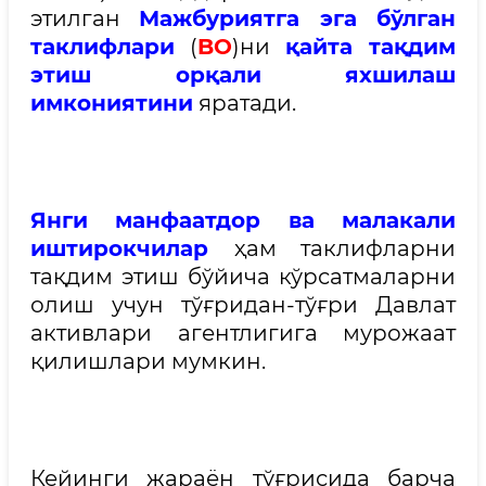
этилган
Мажбуриятга эга бўлган
таклифлари
(
BO
)ни
қайта тақдим
этиш орқали яхшилаш
имкониятини
яратади.
Янги манфаатдор ва малакали
иштирокчилар
ҳам таклифларни
тақдим этиш бўйича кўрсатмаларни
олиш учун тўғридан-тўғри Давлат
активлари агентлигига мурожаат
қилишлари мумкин.
Кейинги жараён тўғрисида барча