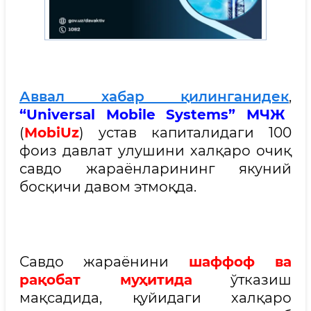
Аввал хабар қилинганидек
,
“Universal Mobile Systems” МЧЖ
(
MobiUz
) устав капиталидаги 100
фоиз давлат улушини халқаро очиқ
савдо жараёнларининг якуний
босқичи давом этмоқда.
Савдо жараёнини
шаффоф ва
рақобат муҳитида
ўтказиш
мақсадида, қуйидаги халқаро