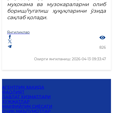
муҳокама ва музокараларни олиб
бориш/тугатиш ҳуқуқларини ўзида
сақлаб қолади.
Янгиликлар
826
Охирги янгиланиш: 2026-04-13 09:33:47
АГЕНТЛИК ҲАҚИДА
ФАОЛИЯТ
ДАВЛАТ ХИЗМАТЛАРИ
ҲУЖЖАТЛАР
MАХФИЙЛИК СИЁСАТИ
ОЧИҚ МАЪЛУМОТЛАР