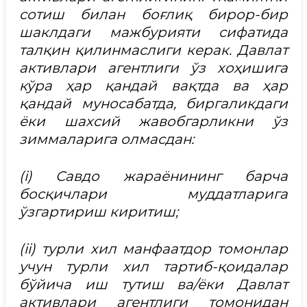
сотиш билан боғлиқ бирор-бир
шаклдаги мажбурияти сифатида
талқин қилинмаслиги керак. Давлат
активлари агентлиги ўз хоҳишига
кўра ҳар қандай вақтда ва ҳар
қандай муносабатда, биргаликдаги
ёки шахсий жавобгарликни ўз
зиммаларига олмасдан:
(i) Савдо жараёнининг барча
босқичлари муддатларига
ўзгартириш киритиш;
(ii) турли хил манфаатдор томонлар
учун турли хил тартиб-қоидалар
бўйича иш тутиш ва/ёки Давлат
активлари агентлиги томонидан