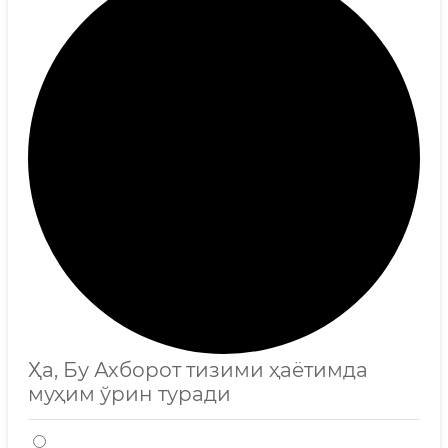
Ҳа, Бу Ахборот тизими ҳаётимда
муҳим ўрин туради