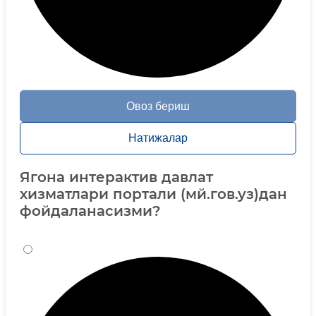
Овоз бериш
Натижалар
Ягона интерактив давлат
хизматлари портали (мй.гов.уз)дан
фойдаланасизми?