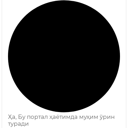
Ҳа, Бу портал ҳаётимда муҳим ўрин
туради