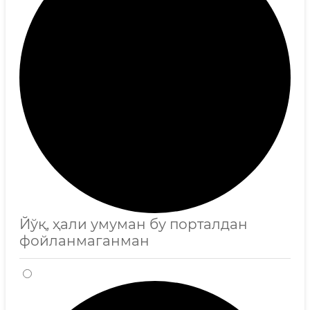
Йўқ, ҳали умуман бу порталдан
фойланмаганман