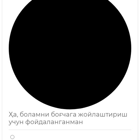
Ҳа, боламни боғчага жойлаштириш
учун фойдаланганман