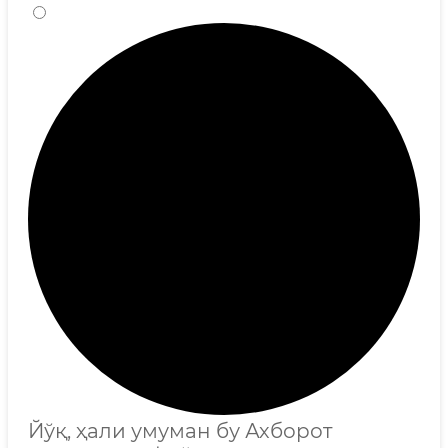
Йўқ, ҳали умуман бу Ахборот