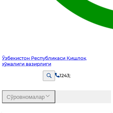
Ўзбекистон Республикаси Қишлоқ
хўжалиги вазирлиги
1243
;
Сўровномалар