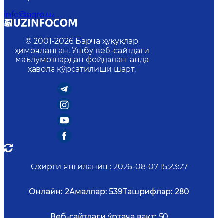
info@agro.uz
© 2001-
2026
Барча ҳуқуқлар
ҳимояланган. Ушбу веб-сайтдаги
маълумотлардан фойдаланганда
ҳавола кўрсатилиши шарт.
Охирги янгиланиш
:
2026-08-07 15:23:27
Онлайн:
2
Амаллар:
539
Ташрифлар:
280
Веб-сайтдаги ўртача вақт:
50