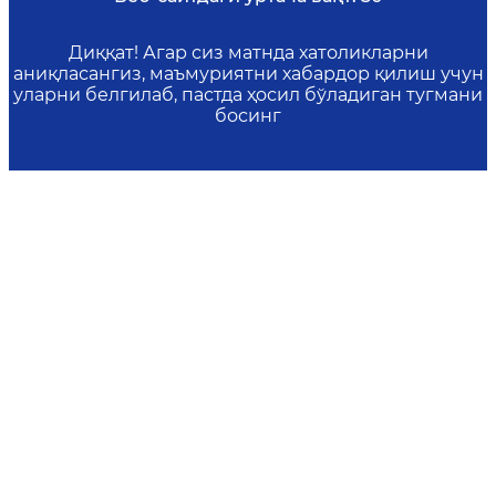
Диққат! Агар сиз матнда хатоликларни
аниқласангиз, маъмуриятни хабардор қилиш учун
уларни белгилаб, пастда ҳосил бўладиган тугмани
босинг