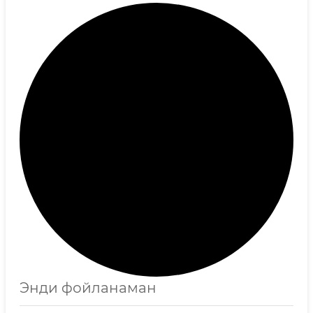
Энди фойланaман