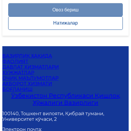
Овоз бериш
Натижалар
ВАЗИРЛИК ҲАҚИДА
ФАОЛИЯТ
ДАВЛАТ ХИЗМАТЛАРИ
ҲУЖЖАТЛАР
ОЧИҚ МАЪЛУМОТЛАР
АХБОРОТ ХИЗМАТИ
БОҒЛАНИШ
Ўзбекистон Республикаси Қишлоқ
Хўжалиги Вазирлиги
100140, Тошкент вилояти, Қибрай тумани,
Университет кўчаси, 2
Электрон почта
: