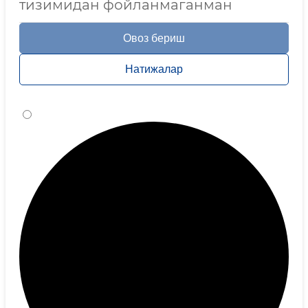
тизимидан фойланмаганман
Овоз бериш
Натижалар