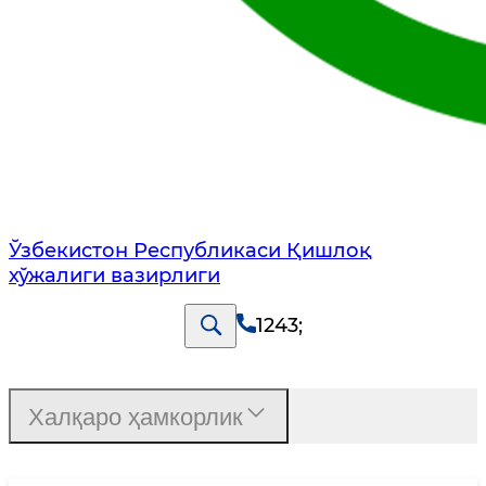
Ўзбекистон Республикаси Қишлоқ
хўжалиги вазирлиги
1243
;
Халқаро ҳамкорлик