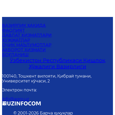
ВАЗИРЛИК ҲАҚИДА
ФАОЛИЯТ
ДАВЛАТ ХИЗМАТЛАРИ
ҲУЖЖАТЛАР
ОЧИҚ МАЪЛУМОТЛАР
АХБОРОТ ХИЗМАТИ
БОҒЛАНИШ
Ўзбекистон Республикаси Қишлоқ
Хўжалиги Вазирлиги
100140, Тошкент вилояти, Қибрай тумани,
Университет кўчаси, 2
Электрон почта
:
info@agro.uz
© 2001-
2026
Барча ҳуқуқлар