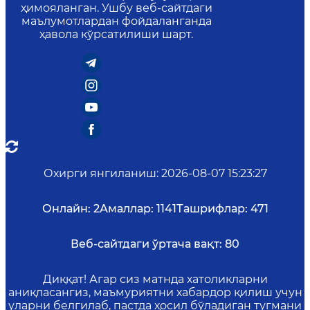
ҳимояланган. Ушбу веб-сайтдаги
маълумотлардан фойдаланганда
ҳавола кўрсатилиши шарт.
Охирги янгиланиш
:
2026-08-07 15:23:27
Онлайн:
2
Амаллар:
1141
Ташрифлар:
471
Веб-сайтдаги ўртача вақт:
80
Диққат! Агар сиз матнда хатоликларни
аниқласангиз, маъмуриятни хабардор қилиш учун
уларни белгилаб, пастда ҳосил бўладиган тугмани