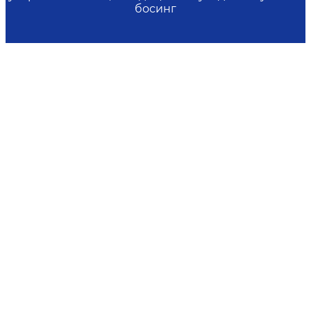
босинг