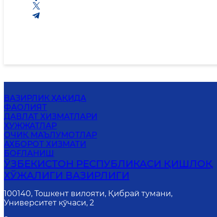
ВАЗИРЛИК ҲАҚИДА
ФАОЛИЯТ
ДАВЛАТ ХИЗМАТЛАРИ
ҲУЖЖАТЛАР
ОЧИҚ МАЪЛУМОТЛАР
АХБОРОТ ХИЗМАТИ
БОҒЛАНИШ
ЎЗБЕКИСТОН РЕСПУБЛИКАСИ ҚИШЛОҚ
ХЎЖАЛИГИ ВАЗИРЛИГИ
100140, Тошкент вилояти, Қибрай тумани,
Университет кўчаси, 2