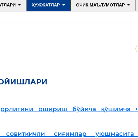
АТЛАРИ
ҲУЖЖАТЛАР
ОЧИҚ МАЪЛУМОТЛАР
МОЙИШЛАРИ
дорлигини ошириш бўйича қўшимча ч
си совиткичли сиғимлар уюшмасига