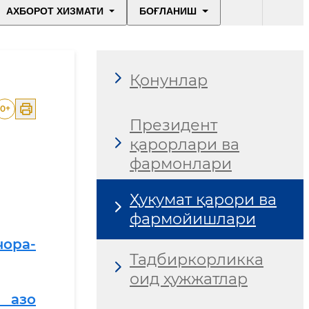
АХБОРОТ ХИЗМАТИ
БОҒЛАНИШ
Қонунлар
0
+
Президент
қарорлари ва
фармонлари
Ҳукумат қарори ва
фармойишлари
ора-
Тадбиркорликка
оид ҳужжатлар
 азо