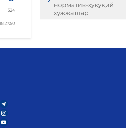
норматив-ҳуқуқий
524
ҳужжатлар
8:27:50