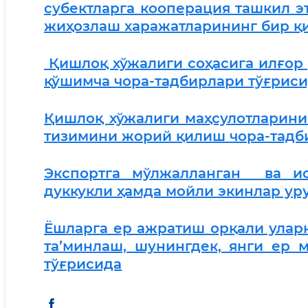
субектларга кооперация ташкил э
жиҳозлаш харажатларининг бир қ
Қишлоқ хўжалиги соҳасига илғор
қўшимча чора-тадбирлари тўғрис
Қишлоқ хўжалиги маҳсулотларини
тизимини жорий қилиш чора-тадб
Экспортга мўлжалланган ва ис
дуккукли ҳамда мойли экинлар у
Ёшларга ер ажратиш орқали ула
та’минлаш, шунингдек, янги ер
тўғрисида