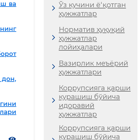
иш ва
Ўз кучини ё‘қотган
ҳужжатлар
шнинг
Норматив ҳуқуқий
ҳужжатлар
лойиҳалари
борот
Вазирлик меъёрий
ҳужжатлари
дон,
Коррупсияга қарши
курашиш бўйича
игини
идоравий
рлари
ҳужжатлар
Коррупсияга қарши
курашиш бўйича