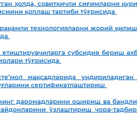
тган ҳолда, совиткичли сиғимларни қур
исмини қоплаш тартиби тўғрисида
 рақамли технологияларни жорий қили
ида
 етиштирувчиларга субсидия бериш ах
ирлари тўғрисида
те’мол мақсадларида ундириладиган 
руғларини сертификатлаштириш
рнинг даромадларини ошириш ва бандл
 майдонларини ўзлаштириш чора-тадби