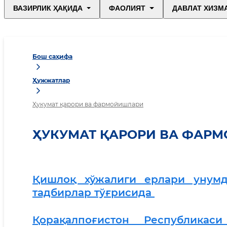
ВАЗИРЛИК ҲАҚИДА
ФАОЛИЯТ
ДАВЛАТ ХИЗМ
Бош саҳифа
Ҳужжатлар
Ҳукумат қарори ва фармойишлари
ҲУКУМАТ ҚАРОРИ ВА ФАР
Қишлоқ хўжалиги ерлари унум
тадбирлар тўғрисида
Қорақалпоғистон Республика