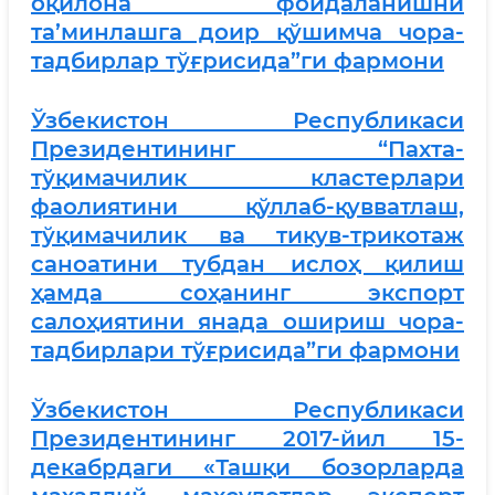
оқилона фойдаланишни
та’минлашга доир қўшимча чора-
тадбирлар тўғрисида”ги фармони
Ўзбекистон Республикаси
Президентининг “Пахта-
тўқимачилик кластерлари
фаолиятини қўллаб-қувватлаш,
тўқимачилик ва тикув-трикотаж
саноатини тубдан ислоҳ қилиш
ҳамда соҳанинг экспорт
салоҳиятини янада ошириш чора-
тадбирлари тўғрисида”ги фармони
Ўзбекистон Республикаси
Президентининг 2017-йил 15-
декабрдаги «Ташқи бозорларда