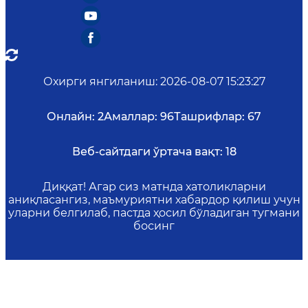
Охирги янгиланиш
:
2026-08-07 15:23:27
Онлайн:
2
Амаллар:
96
Ташрифлар:
67
Веб-сайтдаги ўртача вақт:
18
Диққат! Агар сиз матнда хатоликларни
аниқласангиз, маъмуриятни хабардор қилиш учун
уларни белгилаб, пастда ҳосил бўладиган тугмани
босинг