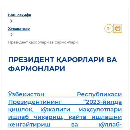
Бош саҳифа
0
+
Ҳужжатлар
Президент қарорлари ва фармонлари
ПРЕЗИДЕНТ ҚАРОРЛАРИ ВА
ФАРМОНЛАРИ
Ўзбекистон Республикаси
Президентининг “2023-йилда
қишлоқ хўжалиги маҳсулотлари
ишлаб чиқариш, қайта ишлашни
кенгайтириш ва қўллаб-