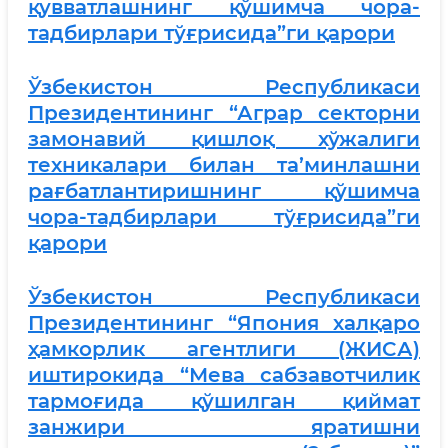
қувватлашнинг қўшимча чора-
тадбирлари тўғрисида”ги қарори
Ўзбекистон Республикаси
Президентининг “Аграр секторни
замонавий қишлоқ хўжалиги
техникалари билан та’минлашни
рағбатлантиришнинг қўшимча
чора-тадбирлари тўғрисида”ги
қарори
Ўзбекистон Республикаси
Президентининг “Япония халқаро
ҳамкорлик агентлиги (ЖИCА)
иштирокида “Мева сабзавотчилик
тармоғида қўшилган қиймат
занжири яратишни