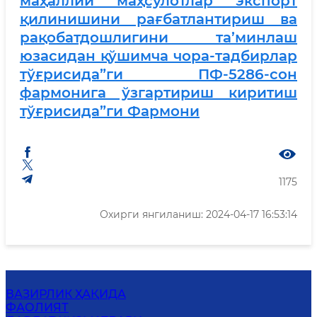
маҳаллий маҳсулотлар экспорт
қилинишини рағбатлантириш ва
рақобатдошлигини та’минлаш
юзасидан қўшимча чора-тадбирлар
тўғрисида”ги ПФ-5286-сон
фармонига ўзгартириш киритиш
тўғрисида”ги Фармони
1175
Охирги янгиланиш: 2024-04-17 16:53:14
ВАЗИРЛИК ҲАҚИДА
ФАОЛИЯТ