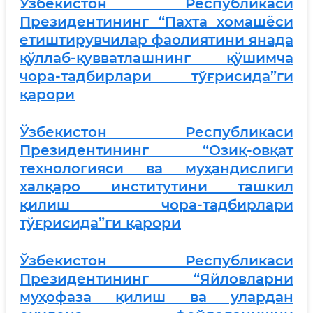
Ўзбекистон Республикаси
Президентининг “Пахта хомашёси
етиштирувчилар фаолиятини янада
қўллаб-қувватлашнинг қўшимча
чора-тадбирлари тўғрисида”ги
қарори
Ўзбекистон Республикаси
Президентининг “Озиқ-овқат
технологияси ва муҳандислиги
халқаро институтини ташкил
қилиш чора-тадбирлари
тўғрисида”ги қарори
Ўзбекистон Республикаси
Президентининг “Яйловларни
муҳофаза қилиш ва улардан