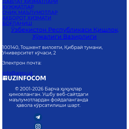
ДАВЛАТ ХИЗМАТЛАРИ
ҲУЖЖАТЛАР
ОЧИҚ МАЪЛУМОТЛАР
АХБОРОТ ХИЗМАТИ
БОҒЛАНИШ
Ўзбекистон Республикаси Қишлоқ
Хўжалиги Вазирлиги
100140, Тошкент вилояти, Қибрай тумани,
Университет кўчаси, 2
Электрон почта
:
info@agro.uz
© 2001-
2026
Барча ҳуқуқлар
ҳимояланган. Ушбу веб-сайтдаги
маълумотлардан фойдаланганда
ҳавола кўрсатилиши шарт.