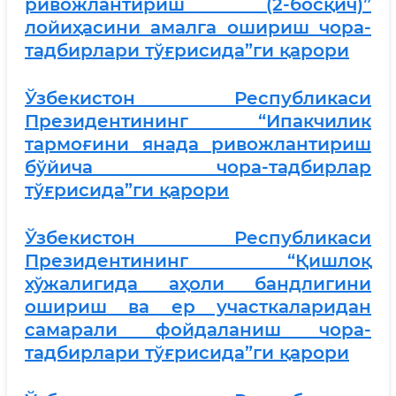
ривожлантириш (2-босқич)”
лойиҳасини амалга ошириш чора-
тадбирлари тўғрисида”ги қарори
Ўзбекистон Республикаси
Президентининг “Ипакчилик
тармоғини янада ривожлантириш
бўйича чора-тадбирлар
тўғрисида”ги қарори
Ўзбекистон Республикаси
Президентининг “Қишлоқ
хўжалигида аҳоли бандлигини
ошириш ва ер участкаларидан
самарали фойдаланиш чора-
тадбирлари тўғрисида”ги қарори