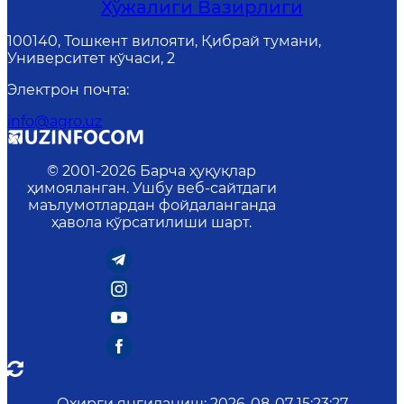
Хўжалиги Вазирлиги
100140, Тошкент вилояти, Қибрай тумани,
Университет кўчаси, 2
Электрон почта
:
info@agro.uz
© 2001-
2026
Барча ҳуқуқлар
ҳимояланган. Ушбу веб-сайтдаги
маълумотлардан фойдаланганда
ҳавола кўрсатилиши шарт.
Охирги янгиланиш
:
2026-08-07 15:23:27