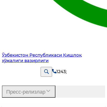
Ўзбекистон Республикаси Қишлоқ
хўжалиги вазирлиги
1243
;
Пресс-релизлар