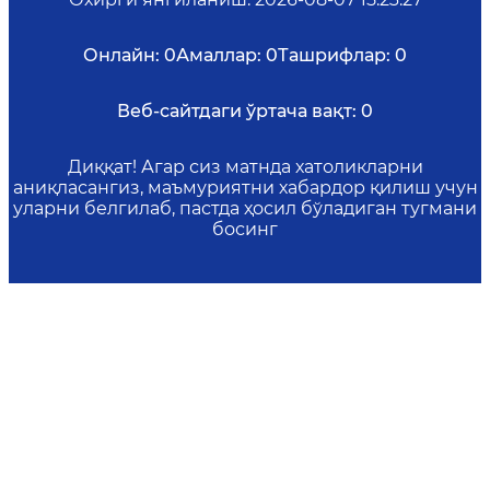
Онлайн:
0
Амаллар:
0
Ташрифлар:
0
Веб-сайтдаги ўртача вақт:
0
Диққат! Агар сиз матнда хатоликларни
аниқласангиз, маъмуриятни хабардор қилиш учун
уларни белгилаб, пастда ҳосил бўладиган тугмани
босинг