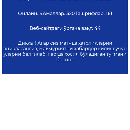
Онлайн:
4
Амаллар:
320
Ташрифлар:
161
Веб-сайтдаги ўртача вақт:
44
Диққат! Агар сиз матнда хатоликларни
аниқласангиз, маъмуриятни хабардор қилиш учун
уларни белгилаб, пастда ҳосил бўладиган тугмани
босинг