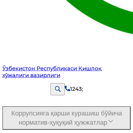
Ўзбекистон Республикаси Қишлоқ
хўжалиги вазирлиги
1243
;
Коррупсияга қарши курашиш бўйича
норматив-ҳуқуқий ҳужжатлар