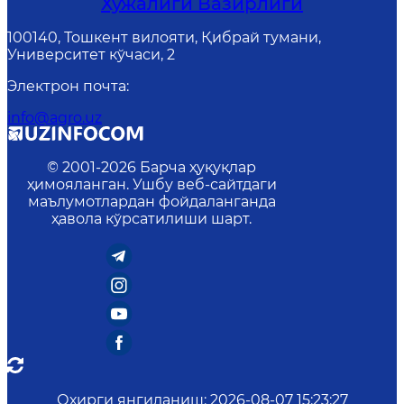
Хўжалиги Вазирлиги
100140, Тошкент вилояти, Қибрай тумани,
Университет кўчаси, 2
Электрон почта
:
info@agro.uz
© 2001-
2026
Барча ҳуқуқлар
ҳимояланган. Ушбу веб-сайтдаги
маълумотлардан фойдаланганда
ҳавола кўрсатилиши шарт.
Охирги янгиланиш
:
2026-08-07 15:23:27