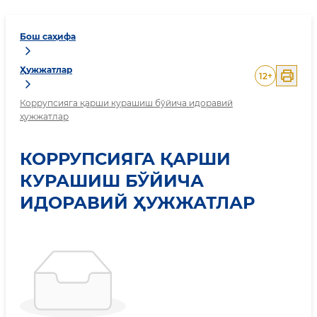
Бош саҳифа
Ҳужжатлар
12
+
Коррупсияга қарши курашиш бўйича идоравий
ҳужжатлар
КОРРУПСИЯГА ҚАРШИ
КУРАШИШ БЎЙИЧА
ИДОРАВИЙ ҲУЖЖАТЛАР