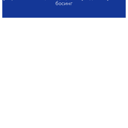
босинг