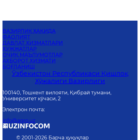
ВАЗИРЛИК ҲАҚИДА
ФАОЛИЯТ
ДАВЛАТ ХИЗМАТЛАРИ
ҲУЖЖАТЛАР
ОЧИҚ МАЪЛУМОТЛАР
АХБОРОТ ХИЗМАТИ
БОҒЛАНИШ
Ўзбекистон Республикаси Қишлоқ
Хўжалиги Вазирлиги
100140, Тошкент вилояти, Қибрай тумани,
Университет кўчаси, 2
Электрон почта
:
info@agro.uz
© 2001-
2026
Барча ҳуқуқлар