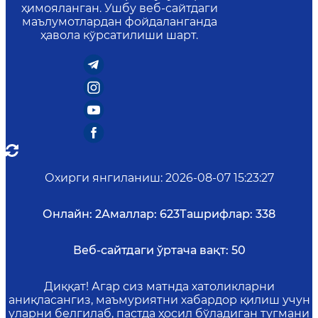
ҳимояланган. Ушбу веб-сайтдаги
маълумотлардан фойдаланганда
ҳавола кўрсатилиши шарт.
Охирги янгиланиш
:
2026-08-07 15:23:27
Онлайн:
2
Амаллар:
623
Ташрифлар:
338
Веб-сайтдаги ўртача вақт:
50
Диққат! Агар сиз матнда хатоликларни
аниқласангиз, маъмуриятни хабардор қилиш учун
уларни белгилаб, пастда ҳосил бўладиган тугмани