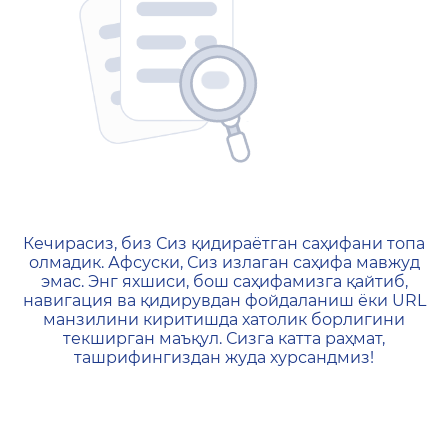
404 — Страница не найд
Кечирасиз, биз Сиз қидираётган саҳифани топа
олмадик. Афсуски, Сиз излаган саҳифа мавжуд
эмас. Энг яхшиси, бош саҳифамизга қайтиб,
навигация ва қидирувдан фойдаланиш ёки URL
манзилини киритишда хатолик борлигини
текширган маъқул. Сизга катта раҳмат,
ташрифингиздан жуда хурсандмиз!