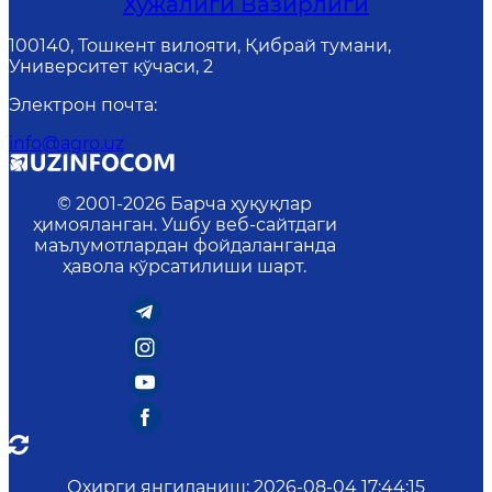
Хўжалиги Вазирлиги
100140, Тошкент вилояти, Қибрай тумани,
Университет кўчаси, 2
Электрон почта
:
info@agro.uz
© 2001-
2026
Барча ҳуқуқлар
ҳимояланган. Ушбу веб-сайтдаги
маълумотлардан фойдаланганда
ҳавола кўрсатилиши шарт.
Охирги янгиланиш
:
2026-08-04 17:44:15