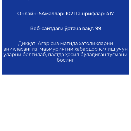
Онлайн:
5
Амаллар:
1021
Ташрифлар:
417
Веб-сайтдаги ўртача вақт:
99
Диққат! Агар сиз матнда хатоликларни
аниқласангиз, маъмуриятни хабардор қилиш учун
уларни белгилаб, пастда ҳосил бўладиган тугмани
босинг