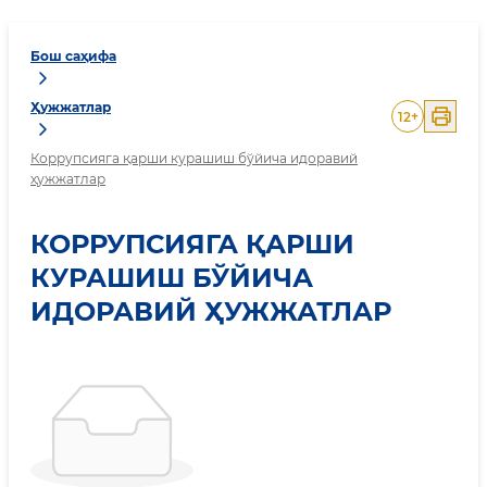
Бош саҳифа
Ҳужжатлар
12
+
Коррупсияга қарши курашиш бўйича идоравий
ҳужжатлар
КОРРУПСИЯГА ҚАРШИ
КУРАШИШ БЎЙИЧА
ИДОРАВИЙ ҲУЖЖАТЛАР