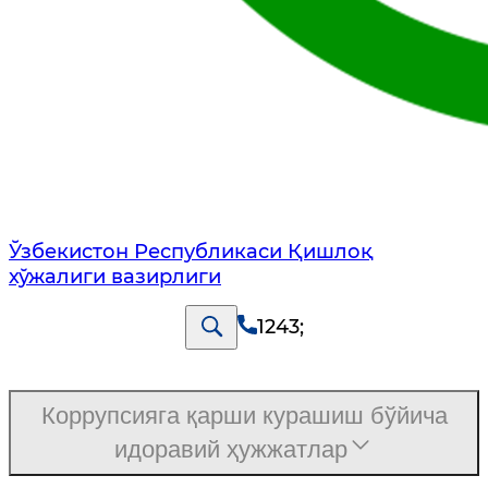
Ўзбекистон Республикаси Қишлоқ
хўжалиги вазирлиги
1243
;
Коррупсияга қарши курашиш бўйича
идоравий ҳужжатлар