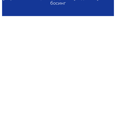
босинг