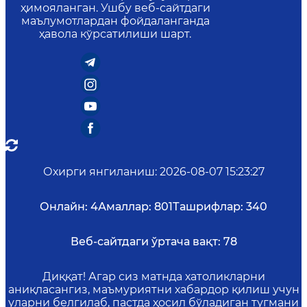
ҳимояланган. Ушбу веб-сайтдаги
маълумотлардан фойдаланганда
ҳавола кўрсатилиши шарт.
Охирги янгиланиш
:
2026-08-07 15:23:27
Онлайн:
4
Амаллар:
801
Ташрифлар:
340
Веб-сайтдаги ўртача вақт:
78
Диққат! Агар сиз матнда хатоликларни
аниқласангиз, маъмуриятни хабардор қилиш учун
уларни белгилаб, пастда ҳосил бўладиган тугмани