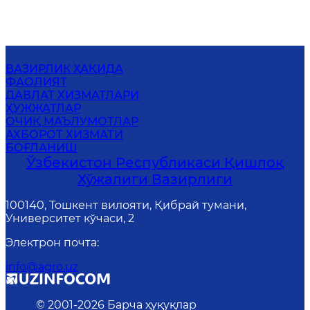
ВАЗИРЛИК ҲАҚИДА
ФАОЛИЯТ
ДАВЛАТ ХИЗМАТЛАРИ
ҲУЖЖАТЛАР
ОЧИҚ МАЪЛУМОТЛАР
АХБОРОТ ХИЗМАТИ
БОҒЛАНИШ
Ўзбекистон Республикаси Қишлоқ
Хўжалиги Вазирлиги
100140, Тошкент вилояти, Қибрай тумани,
Университет кўчаси, 2
Электрон почта
:
info@agro.uz
© 2001-
2026
Барча ҳуқуқлар