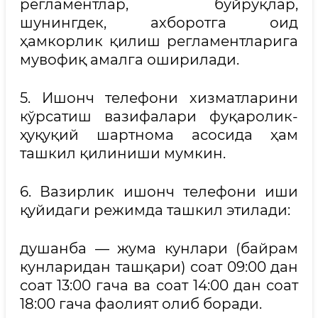
регламентлар, буйруқлар,
шунингдек, ахборотга оид
ҳамкорлик қилиш регламентларига
мувофиқ амалга оширилади.
5. Ишонч телефони хизматларини
кўрсатиш вазифалари фуқаролик-
ҳуқуқий шартнома асосида ҳам
ташкил қилиниши мумкин.
6. Вазирлик ишонч телефони иши
қуйидаги режимда ташкил этилади:
душанба — жума кунлари (байрам
кунларидан ташқари) соат 09:00 дан
соат 13:00 гача ва соат 14:00 дан соат
18:00 гача фаолият олиб боради.