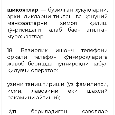
шикоятлар
— бузилган ҳуқуқларни,
эркинликларни тиклаш ва қонуний
манфаатларни ҳимоя қилиш
тўғрисидаги талаб баён этилган
мурожаатлар.
18. Вазирлик ишонч телефони
орқали телефон қўнғироқларига
жавоб беришда қўнғироқни қабул
қилувчи оператор:
ўзини таништириши (ўз фамилияси,
исми, лавозими ёки шахсий
рақамини айтиши);
кўп бериладиган саволлар