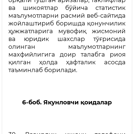
орқали тушган аризалар, таклифлар
ва шикоятлар бўйича статистик
маълумотларни расмий веб-сайтида
жойлаштириб боришда қонунчилик
ҳужжатларига мувофиқ жисмоний
ва юридик шахслар тўғрисида
олинган маълумотларнинг
махфийлигига доир талабга риоя
қилган ҳолда ҳафталик асосда
таъминлаб борилади.
6
-боб. Якунловчи қоидалар