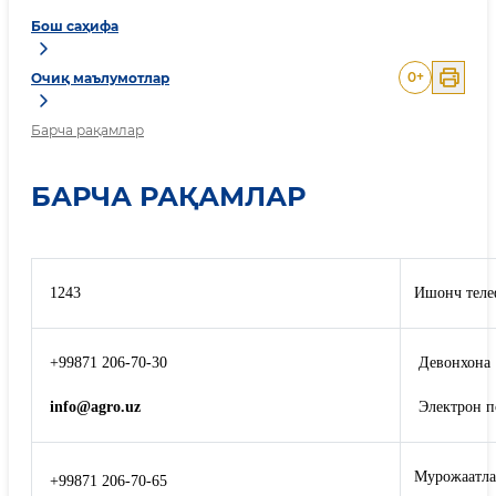
Бош саҳифа
0
+
Очиқ маълумотлар
Барча рақамлар
БАРЧА РАҚАМЛАР
1243
Ишонч теле
+99871 206-70-30
Девонхона
info@agro.uz
Электрон п
Мурожаатла
+99871 206-70-65