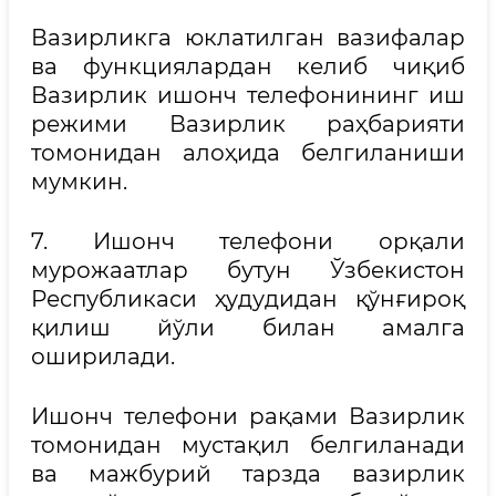
Вазирликга юклатилган вазифалар
ва функциялардан келиб чиқиб
Вазирлик ишонч телефонининг иш
режими Вазирлик раҳбарияти
томонидан алоҳида белгиланиши
мумкин.
7. Ишонч телефони орқали
мурожаатлар бутун Ўзбекистон
Республикаси ҳудудидан қўнғироқ
қилиш йўли билан амалга
оширилади.
Ишонч телефони рақами Вазирлик
томонидан мустақил белгиланади
ва мажбурий тарзда вазирлик