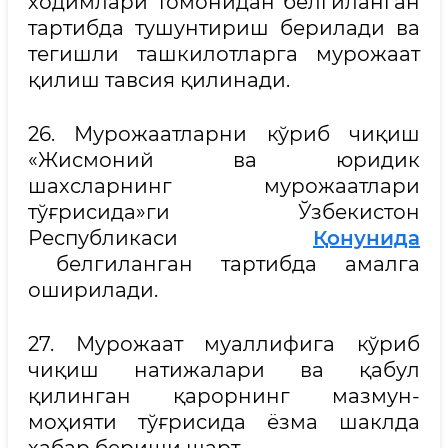
ходимлари томонидан белгиланган
тартибда тушунтириш берилади ва
тегишли ташкилотларга мурожаат
қилиш тавсия қилинади.
26. Мурожаатларни кўриб чиқиш
«Жисмоний ва юридик
шахсларнинг мурожаатлари
тўғрисида»ги Ўзбекистон
Республикаси
Қонунида
белгиланган тартибда амалга
оширилади.
27. Мурожаат муаллифига кўриб
чиқиш натижалари ва қабул
қилинган қарорнинг мазмун-
моҳияти тўғрисида ёзма шаклда