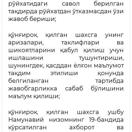
рўйхатидаги савол берилган
тақдирда рўйхатдан ўтказмасдан ўзи
жавоб бериши;
қўнғироқ қилган шахсга унинг
аризалари, таклифлари ва
шикоятларини қабул қилиш учун
ишлашини тушунтириши,
шунингдек, қасддан ёлғон маълумот
тақдим этилиши қонунда
белгиланган тартибда
жавобгарликка сабаб бўлишини
маълум қилиши;
қўнғироқ қилган шахсга ушбу
Намунавий низомнинг 19-бандида
кўрсатилган ахборот ва