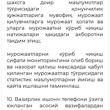
шахсга доир маълумотлар
тўғрисидаги қонунчилик
ҳужжатларига мувофиқ мурожаат
қилувчиларга мурожаат ҳолати ва
уларга мурожаатни кўриб чиқиш
натижалари ҳақидаги ахборотни
тақдим этиш;
мурожаатларни кўриб чиқиш
сифати мониторингини олиб бориш
ва назорат қилиш мақсадида қабул
қилинган мурожаатлар тўғрисидаги
статистик маълумотларни йиғиш ва
қайта ишлашни таъминлаш.
10. Вазирлик ишонч телефони ўзига
юкланган асосий вазифалардан