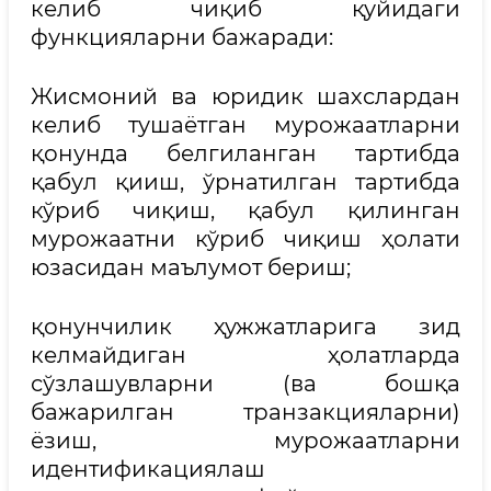
келиб чиқиб қуйидаги
функцияларни бажаради:
Жисмоний ва юридик шахслардан
келиб тушаётган мурожаатларни
қонунда белгиланган тартибда
қабул қииш, ўрнатилган тартибда
кўриб чиқиш, қабул қилинган
мурожаатни кўриб чиқиш ҳолати
юзасидан маълумот бериш;
қонунчилик ҳужжатларига зид
келмайдиган ҳолатларда
сўзлашувларни (ва бошқа
бажарилган транзакцияларни)
ёзиш, мурожаатларни
идентификациялаш