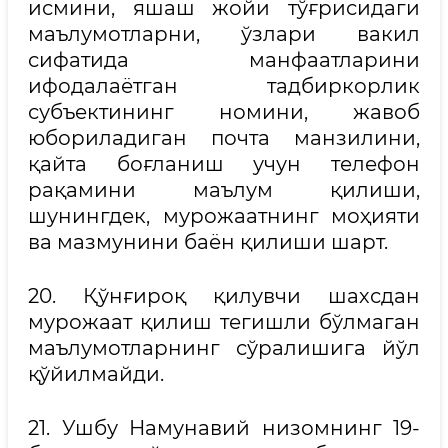
исмини, яшаш жойи тўғрисидаги
маълумотларни, ўзлари вакил
сифатида манфаатларини
ифодалаётган тадбиркорлик
субъектининг номини, жавоб
юбориладиган почта манзилини,
қайта боғланиш учун телефон
рақамини маълум қилиши,
шунингдек, мурожаатнинг моҳияти
ва мазмунини баён қилиши шарт.
20. Қўнғироқ қилувчи шахсдан
мурожаат қилиш тегишли бўлмаган
маълумотларнинг сўралишига йўл
қўйилмайди.
21. Ушбу Намунавий низомнинг 19-