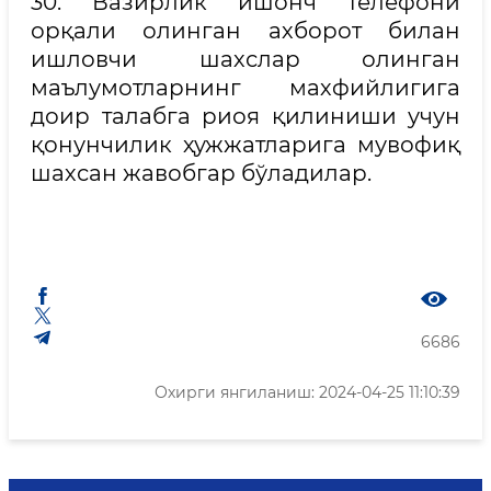
30. Вазирлик ишонч телефони
орқали олинган ахборот билан
ишловчи шахслар олинган
маълумотларнинг махфийлигига
доир талабга риоя қилиниши учун
қонунчилик ҳужжатларига мувофиқ
шахсан жавобгар бўладилар.
6686
Охирги янгиланиш: 2024-04-25 11:10:39