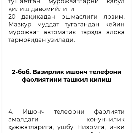
тушаётган мурожаатларни қабул
қилиш давомийлиги
20 дақиқадан ошмаслиги лозим.
Мазкур муддат тугагандан кейин
мурожаат автоматик тарзда алоқа
тармоғидан узилади.
2-боб.
Вазирлик
ишонч телефони
фаолиятини ташкил қилиш
4. Ишонч телефони фаолияти
амалдаги қонунчилик
ҳужжатларига, ушбу Низомга, ички