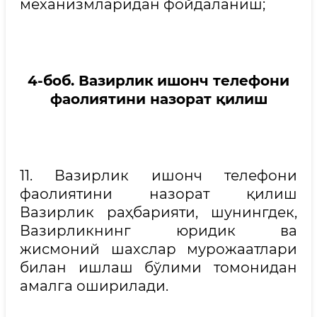
механизмларидан фойдаланиш;
4-боб.
Вазирлик
ишонч телефони
фаолиятини назорат қилиш
11. Вазирлик ишонч телефони
фаолиятини назорат қилиш
Вазирлик раҳбарияти, шунингдек,
Вазирликнинг юридик ва
жисмоний шахслар мурожаатлари
билан ишлаш бўлими томонидан
амалга оширилади.