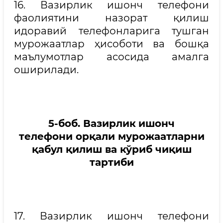
16. Вазирлик ишонч телефони
фаолиятини назорат қилиш
идоравий телефонларига тушган
мурожаатлар ҳисоботи ва бошқа
маълумотлар асосида амалга
оширилади.
5-боб.
Вазирлик
и
шонч
телефон
и
орқали мурожаатларни
қабул қилиш ва кўриб чиқиш
тартиби
17. Вазирлик ишонч телефони