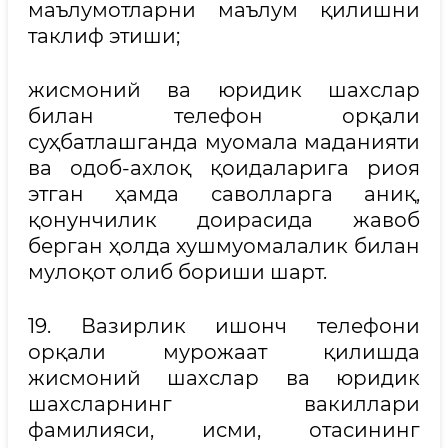
маълумотларни маълум қилишни
таклиф этиши;
жисмоний ва юридик шахслар
билан телефон орқали
суҳбатлашганда муомала маданияти
ва одоб-ахлоқ қоидаларига риоя
этган ҳамда саволларга аниқ,
қонунчилик доирасида жавоб
берган ҳолда хушмуомалалик билан
мулоқот олиб бориши шарт.
19. Вазирлик ишонч телефони
орқали мурожаат қилишда
жисмоний шахслар ва юридик
шахсларнинг вакиллари
фамилияси, исми, отасининг