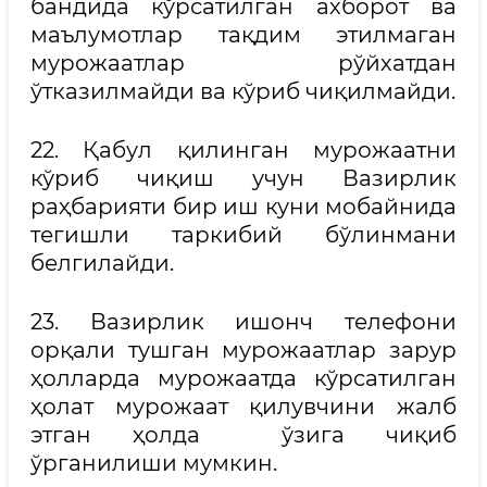
бандида кўрсатилган ахборот ва
маълумотлар тақдим этилмаган
мурожаатлар рўйхатдан
ўтказилмайди ва кўриб чиқилмайди.
22. Қабул қилинган мурожаатни
кўриб чиқиш учун Вазирлик
раҳбарияти бир иш куни мобайнида
тегишли таркибий бўлинмани
белгилайди.
23. Вазирлик ишонч телефони
орқали тушган мурожаатлар зарур
ҳолларда мурожаатда кўрсатилган
ҳолат мурожаат қилувчини жалб
этган ҳолда ўзига чиқиб
ўрганилиши мумкин.