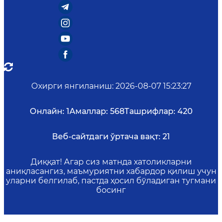
Охирги янгиланиш
:
2026-08-07 15:23:27
Онлайн:
1
Амаллар:
568
Ташрифлар:
420
Веб-сайтдаги ўртача вақт:
21
Диққат! Агар сиз матнда хатоликларни
аниқласангиз, маъмуриятни хабардор қилиш учун
уларни белгилаб, пастда ҳосил бўладиган тугмани
босинг