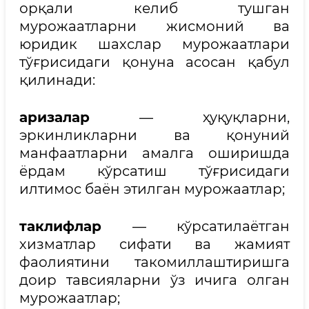
орқали келиб тушган
мурожаатларни жисмоний ва
юридик шахслар мурожаатлари
тўғрисидаги қонуна асосан қабул
қилинади:
аризалар
— ҳуқуқларни,
эркинликларни ва қонуний
манфаатларни амалга оширишда
ёрдам кўрсатиш тўғрисидаги
илтимос баён этилган мурожаатлар;
таклифлар
— кўрсатилаётган
хизматлар сифати ва жамият
фаолиятини такомиллаштиришга
доир тавсияларни ўз ичига олган
мурожаатлар;