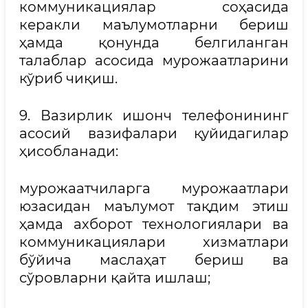
коммуникациялар соҳасида
керакли маълумотларни бериш
ҳамда қонунда белгиланган
талаблар асосида мурожаатларини
кўриб чиқиш.
9. Вазирлик ишонч телефонининг
асосий вазифалари қуйидагилар
ҳисобланади:
мурожаатчиларга мурожаатлари
юзасидан маълумот тақдим этиш
ҳамда ахборот технологиялари ва
коммуникациялари хизматлари
бўйича маслаҳат бериш ва
сўровларни қайта ишлаш;