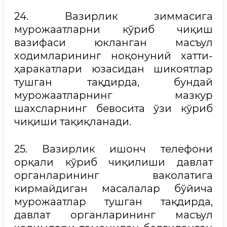
24. Вазирлик зиммасига
мурожаатларни кўриб чиқиш
вазифаси юкланган масъул
ходимларининг ноқонуний хатти-
ҳаракатлари юзасидан шикоятлар
тушган тақдирда, бундай
мурожаатларнинг мазкур
шахсларнинг бевосита ўзи кўриб
чиқиши тақиқланади.
25. Вазирлик ишонч телефони
орқали кўриб чиқилиши давлат
органларининг ваколатига
кирмайдиган масалалар бўйича
мурожаатлар тушган тақдирда,
давлат органларининг масъул