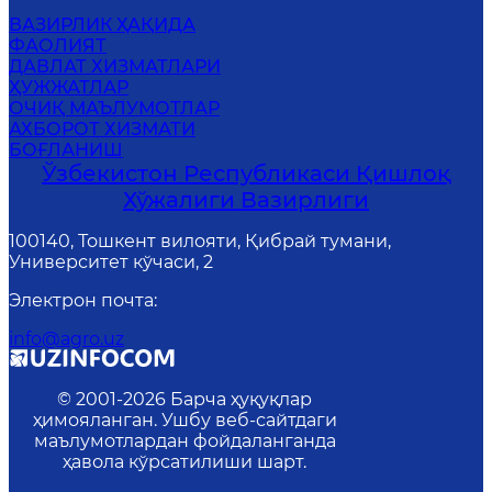
ВАЗИРЛИК ҲАҚИДА
ФАОЛИЯТ
ДАВЛАТ ХИЗМАТЛАРИ
ҲУЖЖАТЛАР
ОЧИҚ МАЪЛУМОТЛАР
АХБОРОТ ХИЗМАТИ
БОҒЛАНИШ
Ўзбекистон Республикаси Қишлоқ
Хўжалиги Вазирлиги
100140, Тошкент вилояти, Қибрай тумани,
Университет кўчаси, 2
Электрон почта
:
info@agro.uz
© 2001-
2026
Барча ҳуқуқлар
ҳимояланган. Ушбу веб-сайтдаги
маълумотлардан фойдаланганда
ҳавола кўрсатилиши шарт.