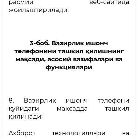
расмий веб-сайтида
жойлаштирилади.
3-боб.
Вазирлик
ишонч
телефонини ташкил қилишнинг
мақсади, асосий вазифалари ва
функциялари
8. Вазирлик ишонч телефони
қуйидаги мақсадда ташкил
қилинади:
Ахборот технологиялари ва