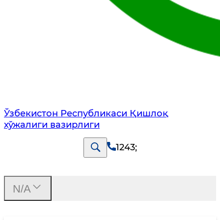
Ўзбекистон Республикаси Қишлоқ
хўжалиги вазирлиги
1243
;
N/A