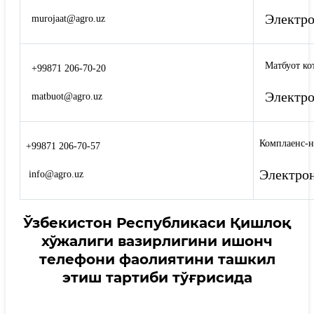
Электро
murojaat@agro.uz
Матбуот ко
+99871 206-70-20
Электро
matbuot@agro.uz
Комплаенс-н
+99871 206-70-57
Электрон
info@agro.uz
Ўзбекистон Республикаси Қишлоқ
хўжалиги вазирлигини ишонч
телефони фаолиятини ташкил
этиш тартиби тўғрисида