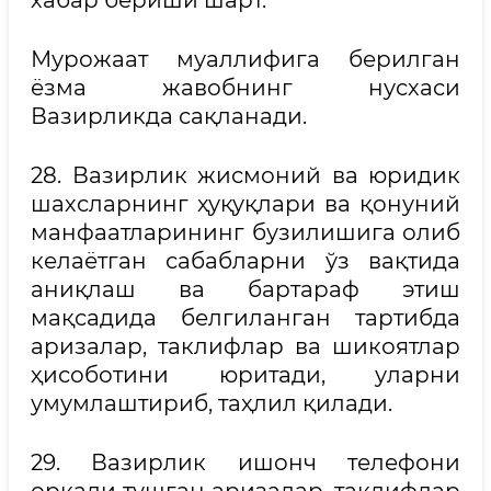
хабар бериши шарт.
Мурожаат муаллифига берилган
ёзма жавобнинг нусхаси
Вазирликда сақланади.
28. Вазирлик жисмоний ва юридик
шахсларнинг ҳуқуқлари ва қонуний
манфаатларининг бузилишига олиб
келаётган сабабларни ўз вақтида
аниқлаш ва бартараф этиш
мақсадида белгиланган тартибда
аризалар, таклифлар ва шикоятлар
ҳисоботини юритади, уларни
умумлаштириб, таҳлил қилади.
29. Вазирлик ишонч телефони