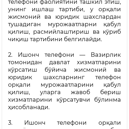
телефони фаолиятини ташкил этиш,
унинг ишлаш тартиби, у орқали
жисмоний ва юридик шахслардан
тушадиган мурожаатларни қабул
қилиш, расмийлаштириш ва кўриб
чиқиш тартибини белгилайди.
2. Ишонч телефони — Вазирлик
томонидан давлат хизматларини
кўрсатиш бўйича жисмоний ва
юридик шахсларнинг телефон
орқали мурожаатларини қабул
қилиш, уларга жавоб бериш
хизматларини кўрсатувчи бўлинма
ҳисобланади.
3. Ишонч телефони орқали