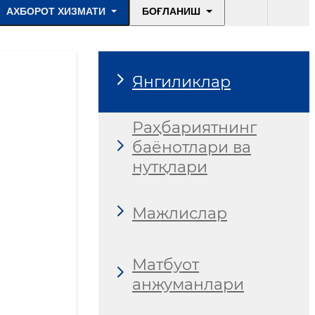
АХБОРОТ ХИЗМАТИ
БОҒЛАНИШ
Янгиликлар
Раҳбариятнинг
баёнотлари ва
нутқлари
Мажлислар
Матбуот
анжуманлари