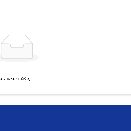
аълумот йўқ