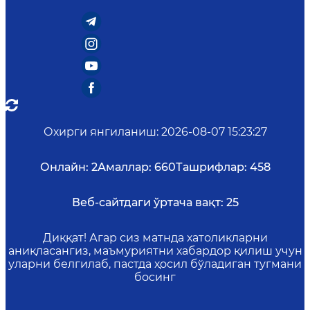
Охирги янгиланиш
:
2026-08-07 15:23:27
Онлайн:
2
Амаллар:
660
Ташрифлар:
458
Веб-сайтдаги ўртача вақт:
25
Диққат! Агар сиз матнда хатоликларни
аниқласангиз, маъмуриятни хабардор қилиш учун
уларни белгилаб, пастда ҳосил бўладиган тугмани
босинг