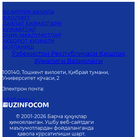
ВАЗИРЛИК ҲАҚИДА
ФАОЛИЯТ
ДАВЛАТ ХИЗМАТЛАРИ
ҲУЖЖАТЛАР
ОЧИҚ МАЪЛУМОТЛАР
АХБОРОТ ХИЗМАТИ
БОҒЛАНИШ
Ўзбекистон Республикаси Қишлоқ
Хўжалиги Вазирлиги
100140, Тошкент вилояти, Қибрай тумани,
Университет кўчаси, 2
Электрон почта
:
info@agro.uz
© 2001-
2026
Барча ҳуқуқлар
ҳимояланган. Ушбу веб-сайтдаги
маълумотлардан фойдаланганда
ҳавола кўрсатилиши шарт.