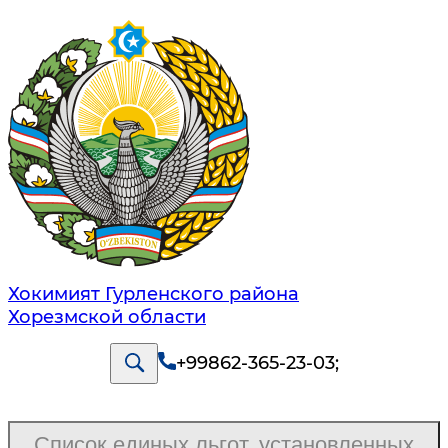
Хокимият Гурленского района
Хорезмской области
+99862-365-23-03
;
Список единых льгот, установленных