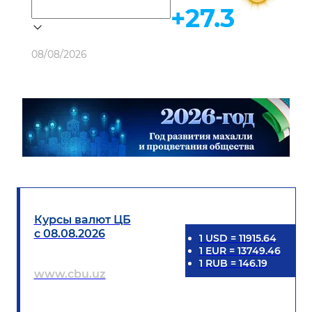
+27.3
Погода
08/08/2026
Курсы валют ЦБ
с 08.08.2026
1
USD
=
11915.64
1
EUR
=
13749.46
1
RUB
=
146.19
www.cbu.uz