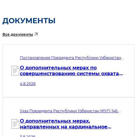
ДОКУМЕНТЫ
Все документы
Постановление Президента Республики Узбекистан
№ПП-292. Дата принятия 04.08.2026. Дата вступления
в силу 05.08.2026
О дополнительных мерах по
совершенствованию системы охвата
образовательными и социальными
4.8.2026
услугами детей с особыми
образовательными потребностями
Указ Президента Республики Узбекистан №УП-146.
Дата принятия 03.08.2026. Дата вступления в силу
04.08.2026
О дополнительных мерах,
направленных на кардинальное
совершенствование системы
3.8.2026