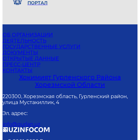
ПОРТАЛ
ОБ ОРГАНИЗАЦИИ
ДЕЯТЕЛЬНОСТЬ
ГОСУДАРСТВЕННЫЕ УСЛУГИ
ДОКУМЕНТЫ
ОТКРЫТЫЕ ДАННЫЕ
ПРЕСС-ЦЕНТР
КОНТАКТЫ
Хокимият Гурленского Района
Хорезмской Области
220300, Хорезмская область, Гурленский район,
улица Мустакиллик, 4
Эл. адрес
:
info@gurlan.uz