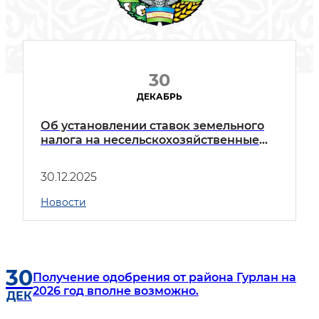
30
ДЕКАБРЬ
Об установлении ставок земельного
налога на несельскохозяйственные
земли юридических и физических лиц
в Гурланском районе, а также на
30.12.2025
использование водных ресурсов и
цветных строительных материалов (за
Новости
исключением цемента) на 2026 год.
30
Получение одобрения от района Гурлан на
2026 год вполне возможно.
ДЕК