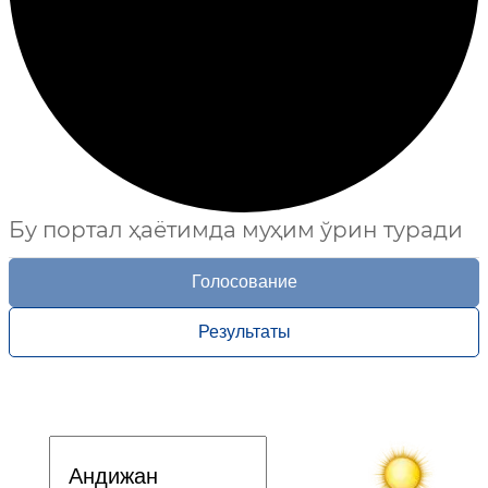
Бу портал ҳаётимда муҳим ўрин туради
Голосование
Результаты
Davlat dasturi