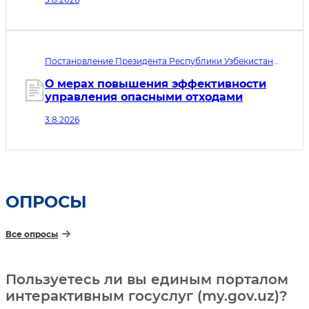
выявления и интеграции в общество
лиц, пострадавших от торговли
людьми
Постановление Президента Республики Узбекистан
№ПП-289. Дата принятия 03.08.2026. Дата вступления
в силу 04.08.2026
О мерах повышения эффективности
управления опасными отходами
3.8.2026
ОПРОСЫ
Все опросы
Пользуетесь ли вы единым порталом
интерактивным госуслуг (my.gov.uz)?