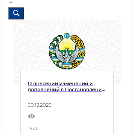
О внесении изменений и
дополнений в Постановление
Совета народных депутатов
Гюрланского района № VII-10-
30.12.2025
48-12-171-К/25 от 23 апреля
2025 года в соответствии с
пунктом 7 Постановления
Президента Республики
1641
Узбекистан № ПК-5 от 5