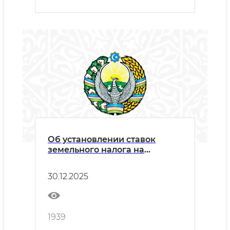
января 2024 года «Об утверж
Об установлении ставок
земельного налога на
несельскохозяйственные
земли юридических и
30.12.2025
физических лиц в Гурланском
районе, а также на
использование водных
ресурсов и цветных
1939
строительных материалов (за