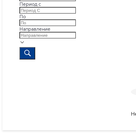
Период с
По
Направление
Н