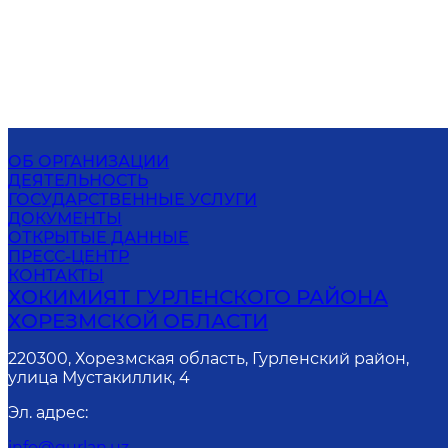
ОБ ОРГАНИЗАЦИИ
ДЕЯТЕЛЬНОСТЬ
ГОСУДАРСТВЕННЫЕ УСЛУГИ
ДОКУМЕНТЫ
ОТКРЫТЫЕ ДАННЫЕ
ПРЕСС-ЦЕНТР
КОНТАКТЫ
ХОКИМИЯТ ГУРЛЕНСКОГО РАЙОНА
ХОРЕЗМСКОЙ ОБЛАСТИ
220300, Хорезмская область, Гурленский район,
улица Мустакиллик, 4
Эл. адрес
:
info@gurlan.uz