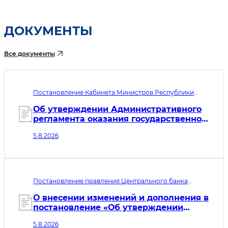
ДОКУМЕНТЫ
Все документы
Постановление Кабинета Министров Республики
Узбекистан №433. Дата принятия 05.08.2026. Дата
вступления в силу 01.10.2026
Об утверждении Административного
регламента оказания государственной
услуги по оформлению заявок на
5.8.2026
перевозку грузов во внутреннем
сообщении железнодорожным
транспортом
Постановление правления Центрального банка
Республики Узбекистан рег. № МЮ 3260-2. Дата
принятия 05.08.2026. Дата вступления в силу
О внесении изменений и дополнения в
06.08.2026
постановление «Об утверждении
минимальных требованиях к
5.8.2026
информационной безопасности