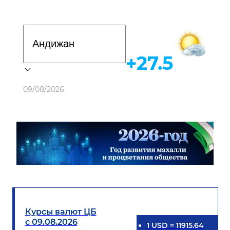
Davlat dasturi
+27.5
Погода
09/08/2026
Курсы валют ЦБ
с 09.08.2026
1
USD
=
11915.64