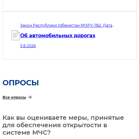
микрофинансовых организаций,
ломбардов и ипотечных
рефинансирующих организаций»
Закон Республики Узбекистан №ЗРУ-1162. Дата
принятия 05.08.2026. Дата вступления в силу
06.08.2026
Об автомобильных дорогах
5.8.2026
ОПРОСЫ
Все опросы
Как вы оцениваете меры, принятые
для обеспечения открытости в
системе МЧС?