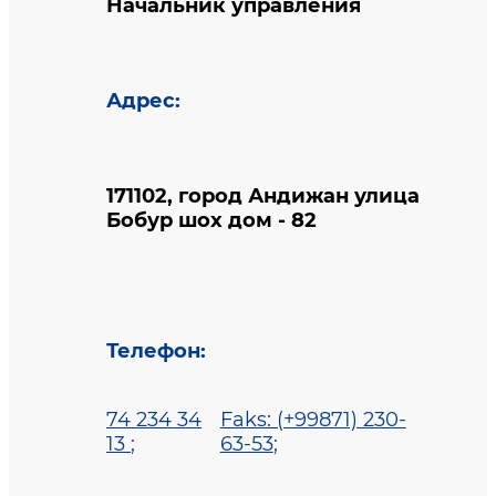
Начальник управления
Адрес
:
171102, город Андижан улица
Бобур шох дом - 82
Телефон
:
74 234 34
Faks: (+99871) 230-
13
;
63-53
;