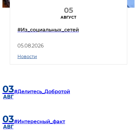
05
АВГУСТ
#Из_социальных_сетей
05.08.2026
Новости
03
#Делитесь_Добротой
АВГ
03
#Интересный_факт
АВГ