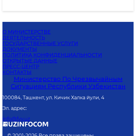
О МИНИСТЕРСТВЕ
ДЕЯТЕЛЬНОСТЬ
ГОСУДАРСТВЕННЫЕ УСЛУГИ
ДОКУМЕНТЫ
ПОЛИТИКА КОНФИДЕНЦИАЛЬНОСТИ
ОТКРЫТЫЕ ДАННЫЕ
ПРЕСС-ЦЕНТР
КОНТАКТЫ
Министерство По Чрезвычайным
Ситуациям Республики Узбекистан
100084, Ташкент, ул. Кичик Халка йули, 4
Эл. адрес
:
info@fvv.uz
© 2001-
2026
Все права защищены.