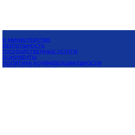
О МИНИСТЕРСТВЕ
ДЕЯТЕЛЬНОСТЬ
ГОСУДАРСТВЕННЫЕ УСЛУГИ
ДОКУМЕНТЫ
ПОЛИТИКА КОНФИДЕНЦИАЛЬНОСТИ
ОТКРЫТЫЕ ДАННЫЕ
ПРЕСС-ЦЕНТР
КОНТАКТЫ
МИНИСТЕРСТВО ПО ЧРЕЗВЫЧАЙНЫМ
СИТУАЦИЯМ РЕСПУБЛИКИ УЗБЕКИСТАН
100084, Ташкент, ул. Кичик Халка йули, 4
Эл. адрес
:
info@fvv.uz